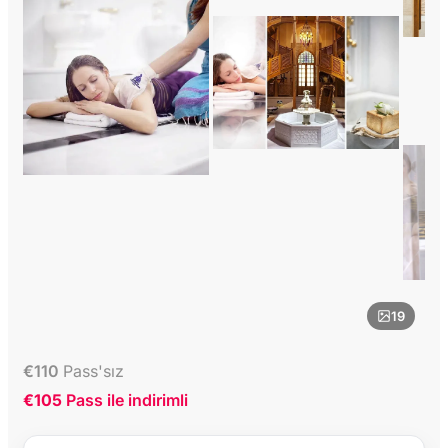
19
€
110
Pass'sız
€105
Pass ile indirimli