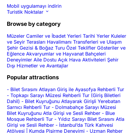
Mobil uygulamayı indirin
Turistik Noktalar
Browse by category
Müzeler
Camiler ve İbadet Yerleri
Tarihi Yerler
Kuleler
ve Seyir Terasları
Havalimanı Transferleri ve Ulaşım
Şehir Gezisi & Boğaz Turu
Özel Teklifler
Gösteriler ve
Eğlence
Akvaryumlar ve Hayvanat Bahçeleri
Deneyimler
Aile Dostu
Açık Hava Aktiviteleri
Şehir
Dışı
Hizmetler ve Avantajlar
Popular attractions
-
Bilet Sırasını Atlayan Giriş ile Ayasofya Rehberli Tur
-
Topkapı Sarayı Müzesi Rehberli Tur (Giriş Biletleri
Dahil)
-
Bilet Kuyruğunu Atlayarak Girişli Yerebatan
Sarnıcı Rehberli Tur
-
Dolmabahçe Sarayı Müzesi
Bilet Kuyruğunu Atla Girişi ve Sesli Rehber
-
Blue
Mosque Rehberli Tur
-
Yıldız Sarayı Bilet Sırasını Atla
Girişi ve Sesli Rehber
-
İstanbul’da Türk Kahvesi
Atölyesi | Kumda Pişirme Deneyimi
-
Uzman Rehber