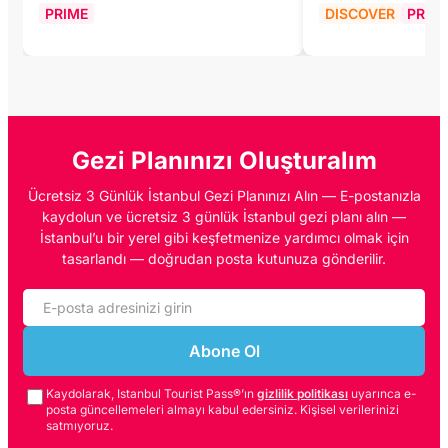
PRIME
DISCOVER
PRIM
Gezi Planınızı Oluşturalım
Ücretsiz 3 Günlük İstanbul Gezi Planınızı Alın — E-postanızla
kaydolun ve ücretsiz 3 günlük İstanbul gezi planı alın —
İstanbul’u bir yerel gibi keşfetmenize yardımcı olmak için
tasarlandı — doğrudan posta kutunuza gönderilir.
Abone Ol
Kaydolarak, Istanbul Tourist Pass®’ın
gizlilik politikası
uyarınca e-
posta güncellemeleri almayı kabul edersiniz. Kişisel verilerinizi
satmıyoruz.