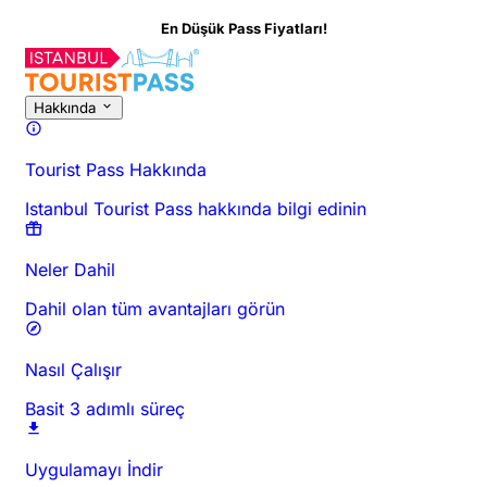
En Düşük Pass Fiyatları!
Bu Aktivite Hakkında
Genel Bakış
Saatler ve Süre
Hakkında
Git
Hakkında
Tourist Pass Hakkında
Istanbul Tourist Pass hakkında bilgi edinin
Neler Dahil
Dahil olan tüm avantajları görün
Nasıl Çalışır
Basit 3 adımlı süreç
Uygulamayı İndir