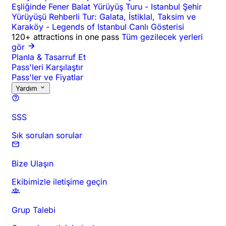
Eşliğinde Fener Balat Yürüyüş Turu
-
Istanbul Şehir
Yürüyüşü Rehberli Tur: Galata, İstiklal, Taksim ve
Karaköy
-
Legends of Istanbul Canlı Gösterisi
120+ attractions in one pass
Tüm gezilecek yerleri
gör
Planla & Tasarruf Et
Pass'leri Karşılaştır
Pass'ler ve Fiyatlar
Yardım
SSS
Sık sorulan sorular
Bize Ulaşın
Ekibimizle iletişime geçin
Grup Talebi