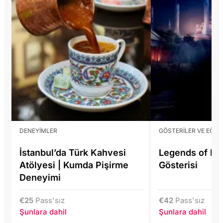
DENEYIMLER
GÖSTERILER VE EĞLE
İstanbul’da Türk Kahvesi
Legends of Ist
Atölyesi | Kumda Pişirme
Gösterisi
Deneyimi
€
25
Pass'sız
€
42
Pass'sız
Şunlara dahil
Şunlara dahil