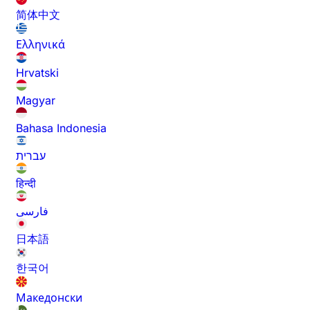
简体中文
Ελληνικά
Hrvatski
Magyar
Bahasa Indonesia
עברית
हिन्दी
فارسی
日本語
한국어
Македонски