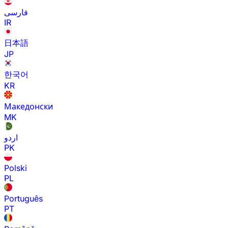
فارسی
IR
日本語
JP
한국어
KR
Македонски
MK
اردو
PK
Polski
PL
Português
PT