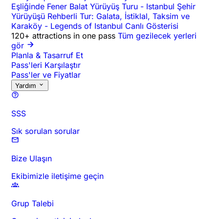
Eşliğinde Fener Balat Yürüyüş Turu
-
Istanbul Şehir
Yürüyüşü Rehberli Tur: Galata, İstiklal, Taksim ve
Karaköy
-
Legends of Istanbul Canlı Gösterisi
120+ attractions in one pass
Tüm gezilecek yerleri
gör
Planla & Tasarruf Et
Pass'leri Karşılaştır
Pass'ler ve Fiyatlar
Yardım
SSS
Sık sorulan sorular
Bize Ulaşın
Ekibimizle iletişime geçin
Grup Talebi