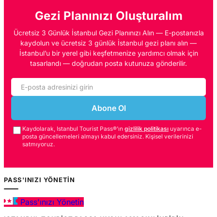
Gezi Planınızı Oluşturalım
Ücretsiz 3 Günlük İstanbul Gezi Planınızı Alın — E-postanızla
kaydolun ve ücretsiz 3 günlük İstanbul gezi planı alın —
İstanbul’u bir yerel gibi keşfetmenize yardımcı olmak için
tasarlandı — doğrudan posta kutunuza gönderilir.
Abone Ol
Kaydolarak, Istanbul Tourist Pass®’ın
gizlilik politikası
uyarınca e-
posta güncellemeleri almayı kabul edersiniz. Kişisel verilerinizi
satmıyoruz.
PASS'INIZI YÖNETIN
Pass'ınızı Yönetin