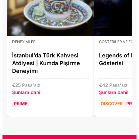
DENEYIMLER
GÖSTERILER VE EĞLE
İstanbul’da Türk Kahvesi
Legends of Ist
Atölyesi | Kumda Pişirme
Gösterisi
Deneyimi
€
25
Pass'sız
€
42
Pass'sız
Şunlara dahil
Şunlara dahil
PRIME
DISCOVER
PRIM