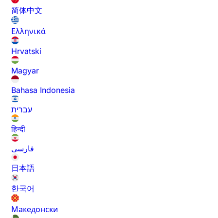
简体中文
Ελληνικά
Hrvatski
Magyar
Bahasa Indonesia
עברית
हिन्दी
فارسی
日本語
한국어
Македонски