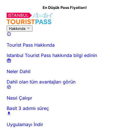
En Düşük Pass Fiyatları!
Bu Aktivite Hakkında
Genel Bakış
Saatler ve Süre
Hakkında
Git
Hakkında
Tourist Pass Hakkında
Istanbul Tourist Pass hakkında bilgi edinin
Neler Dahil
Dahil olan tüm avantajları görün
Nasıl Çalışır
Basit 3 adımlı süreç
Uygulamayı İndir