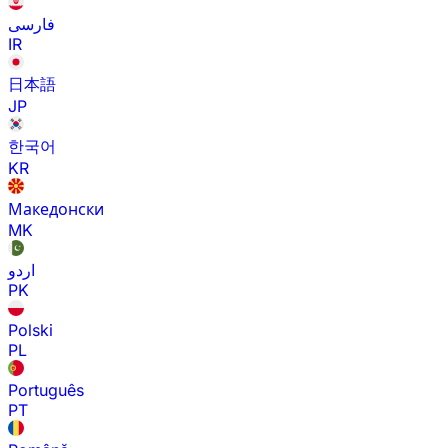
فارسی
IR
日本語
JP
한국어
KR
Македонски
MK
اردو
PK
Polski
PL
Português
PT