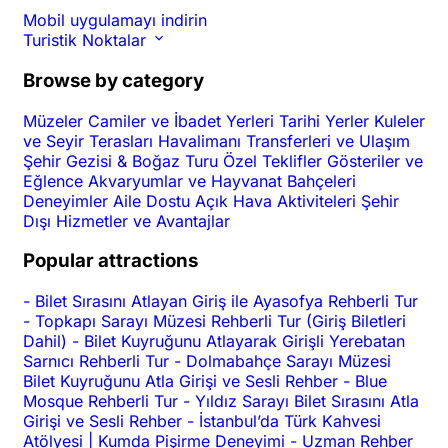
Mobil uygulamayı indirin
Turistik Noktalar
Browse by category
Müzeler
Camiler ve İbadet Yerleri
Tarihi Yerler
Kuleler
ve Seyir Terasları
Havalimanı Transferleri ve Ulaşım
Şehir Gezisi & Boğaz Turu
Özel Teklifler
Gösteriler ve
Eğlence
Akvaryumlar ve Hayvanat Bahçeleri
Deneyimler
Aile Dostu
Açık Hava Aktiviteleri
Şehir
Dışı
Hizmetler ve Avantajlar
Popular attractions
-
Bilet Sırasını Atlayan Giriş ile Ayasofya Rehberli Tur
-
Topkapı Sarayı Müzesi Rehberli Tur (Giriş Biletleri
Dahil)
-
Bilet Kuyruğunu Atlayarak Girişli Yerebatan
Sarnıcı Rehberli Tur
-
Dolmabahçe Sarayı Müzesi
Bilet Kuyruğunu Atla Girişi ve Sesli Rehber
-
Blue
Mosque Rehberli Tur
-
Yıldız Sarayı Bilet Sırasını Atla
Girişi ve Sesli Rehber
-
İstanbul’da Türk Kahvesi
Atölyesi | Kumda Pişirme Deneyimi
-
Uzman Rehber