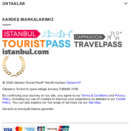
ORTAKLAR
KARDEŞ MARKALARIMIZ
© 2026 Istanbul Tourist Pass®
Tescilli markası
Cityberry®
Cityberry Turizm'in üyesi olduğu kuruluş
TURSAB
11745
By continuing your journey on our site, you agree to our
Terms & Conditions
and
Privacy
Policy
, including our use of cookies to improve your experience as detailed in our
Cookie
Policy
. You can also explore our full range of services via our
Site Map
.
Güvenli ve emniyetli ödeme garantisi