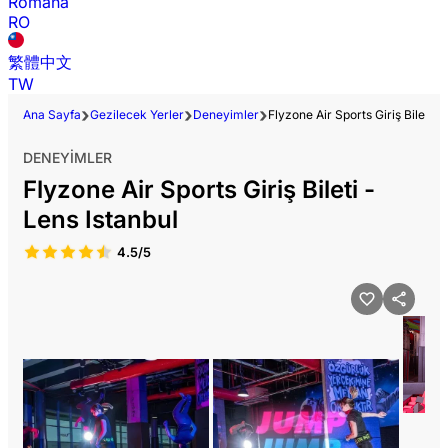
Română
RO
繁體中文
TW
Ana Sayfa
Gezilecek Yerler
Deneyimler
Flyzone Air Sports Giriş Bileti -
DENEYIMLER
Flyzone Air Sports Giriş Bileti -
Lens Istanbul
4.5/5