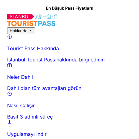
En Düşük Pass Fiyatları!
Bu Aktivite Hakkında
Genel Bakış
Saatler ve Süre
Hakkında
Git
Hakkında
Tourist Pass Hakkında
Istanbul Tourist Pass hakkında bilgi edinin
Neler Dahil
Dahil olan tüm avantajları görün
Nasıl Çalışır
Basit 3 adımlı süreç
Uygulamayı İndir