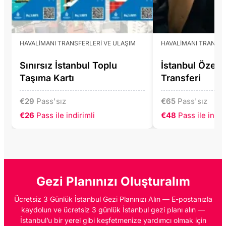
HAVALIMANI TRANSFERLERI VE ULAŞIM
HAVALIMANI TRANSFE
Sınırsız İstanbul Toplu
İstanbul Özel 
Taşıma Kartı
Transferi
€
29
Pass'sız
€
65
Pass'sız
€26
Pass ile indirimli
€48
Pass ile indir
Gezi Planınızı Oluşturalım
Ücretsiz 3 Günlük İstanbul Gezi Planınızı Alın — E-postanızla
kaydolun ve ücretsiz 3 günlük İstanbul gezi planı alın —
İstanbul’u bir yerel gibi keşfetmenize yardımcı olmak için