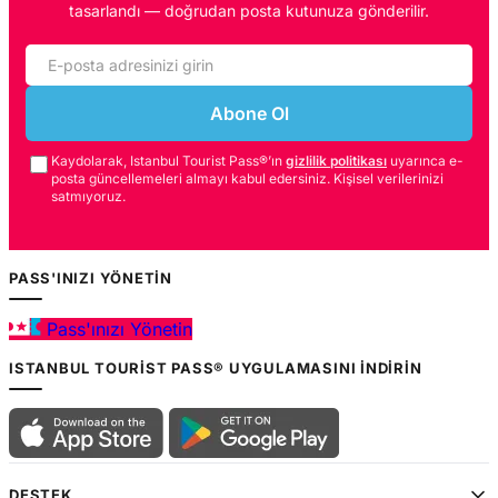
tasarlandı — doğrudan posta kutunuza gönderilir.
Abone Ol
Kaydolarak, Istanbul Tourist Pass®’ın
gizlilik politikası
uyarınca e-
posta güncellemeleri almayı kabul edersiniz. Kişisel verilerinizi
satmıyoruz.
PASS'INIZI YÖNETIN
Pass'ınızı Yönetin
ISTANBUL TOURIST PASS® UYGULAMASINI İNDIRIN
DESTEK