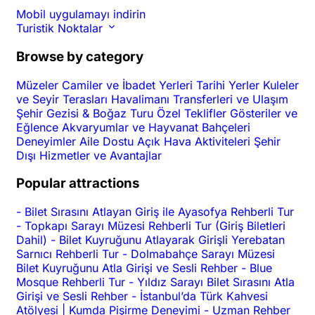
Mobil uygulamayı indirin
Turistik Noktalar
Browse by category
Müzeler
Camiler ve İbadet Yerleri
Tarihi Yerler
Kuleler
ve Seyir Terasları
Havalimanı Transferleri ve Ulaşım
Şehir Gezisi & Boğaz Turu
Özel Teklifler
Gösteriler ve
Eğlence
Akvaryumlar ve Hayvanat Bahçeleri
Deneyimler
Aile Dostu
Açık Hava Aktiviteleri
Şehir
Dışı
Hizmetler ve Avantajlar
Popular attractions
-
Bilet Sırasını Atlayan Giriş ile Ayasofya Rehberli Tur
-
Topkapı Sarayı Müzesi Rehberli Tur (Giriş Biletleri
Dahil)
-
Bilet Kuyruğunu Atlayarak Girişli Yerebatan
Sarnıcı Rehberli Tur
-
Dolmabahçe Sarayı Müzesi
Bilet Kuyruğunu Atla Girişi ve Sesli Rehber
-
Blue
Mosque Rehberli Tur
-
Yıldız Sarayı Bilet Sırasını Atla
Girişi ve Sesli Rehber
-
İstanbul’da Türk Kahvesi
Atölyesi | Kumda Pişirme Deneyimi
-
Uzman Rehber