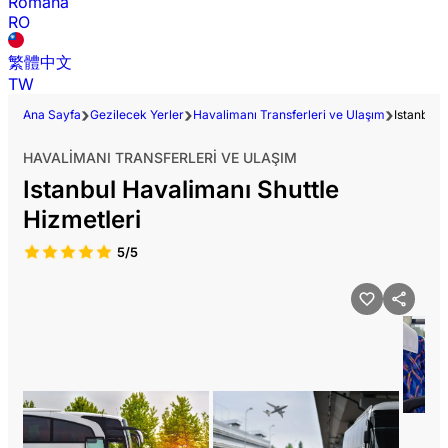
Română
RO
繁體中文
TW
Ana Sayfa
Gezilecek Yerler
Havalimanı Transferleri ve Ulaşım
Istanbul 
HAVALIMANI TRANSFERLERI VE ULAŞIM
Istanbul Havalimanı Shuttle
Hizmetleri
5/5