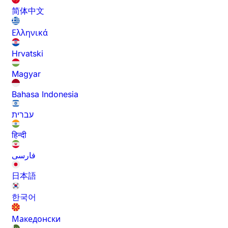
简体中文
Ελληνικά
Hrvatski
Magyar
Bahasa Indonesia
עברית
हिन्दी
فارسی
日本語
한국어
Македонски