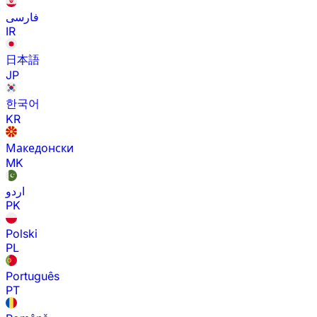
فارسی
IR
日本語
JP
한국어
KR
Македонски
MK
اردو
PK
Polski
PL
Português
PT