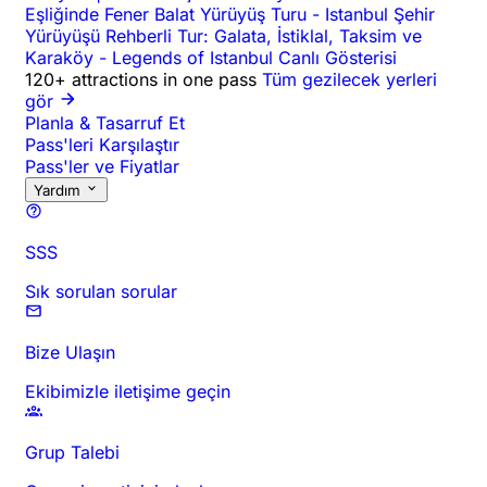
Eşliğinde Fener Balat Yürüyüş Turu
-
Istanbul Şehir
Yürüyüşü Rehberli Tur: Galata, İstiklal, Taksim ve
Karaköy
-
Legends of Istanbul Canlı Gösterisi
120+ attractions in one pass
Tüm gezilecek yerleri
gör
Planla & Tasarruf Et
Pass'leri Karşılaştır
Pass'ler ve Fiyatlar
Yardım
SSS
Sık sorulan sorular
Bize Ulaşın
Ekibimizle iletişime geçin
Grup Talebi