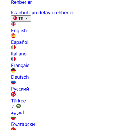
Rehberler
Istanbul için detaylı rehberler
TR
English
Español
Italiano
Français
Deutsch
Русский
Türkçe
✓
العربية
Български