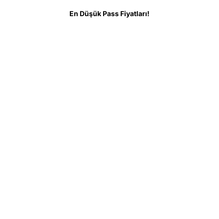
meden Önce Bilinmesi Gerekenler
SSS
En Düşük Pass Fiyatları!