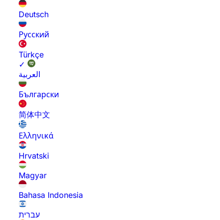
Deutsch
Русский
Türkçe
✓
العربية
Български
简体中文
Ελληνικά
Hrvatski
Magyar
Bahasa Indonesia
עברית