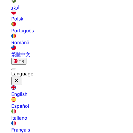
اردو
Polski
Português
Română
繁體中文
TR
Language
English
Español
Italiano
Français