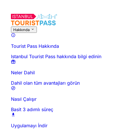
Bu Aktivite Hakkında
Genel Bakış
Saatler ve Süre
Hakkında
Git
Hakkında
Tourist Pass Hakkında
Istanbul Tourist Pass hakkında bilgi edinin
Neler Dahil
Dahil olan tüm avantajları görün
Nasıl Çalışır
Basit 3 adımlı süreç
Uygulamayı İndir