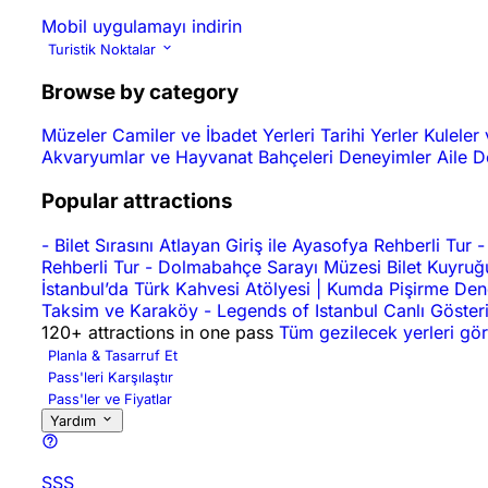
Mobil uygulamayı indirin
Turistik Noktalar
Browse by category
Müzeler
Camiler ve İbadet Yerleri
Tarihi Yerler
Kuleler 
Akvaryumlar ve Hayvanat Bahçeleri
Deneyimler
Aile 
Popular attractions
-
Bilet Sırasını Atlayan Giriş ile Ayasofya Rehberli Tur
-
Rehberli Tur
-
Dolmabahçe Sarayı Müzesi Bilet Kuyruğu
İstanbul’da Türk Kahvesi Atölyesi | Kumda Pişirme De
Taksim ve Karaköy
-
Legends of Istanbul Canlı Gösteri
120+ attractions in one pass
Tüm gezilecek yerleri gör
Planla & Tasarruf Et
Pass'leri Karşılaştır
Pass'ler ve Fiyatlar
Yardım
SSS