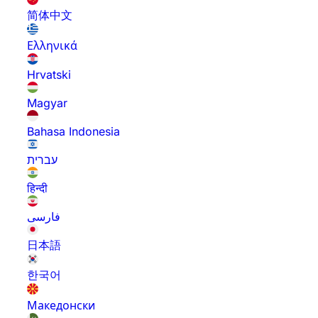
简体中文
Ελληνικά
Hrvatski
Magyar
Bahasa Indonesia
עברית
हिन्दी
فارسی
日本語
한국어
Македонски