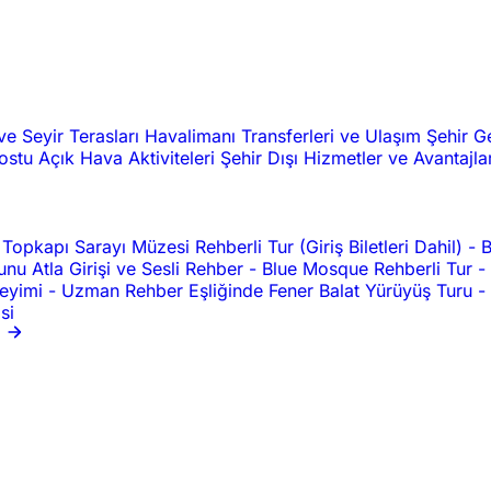
ve Seyir Terasları
Havalimanı Transferleri ve Ulaşım
Şehir G
Dostu
Açık Hava Aktiviteleri
Şehir Dışı
Hizmetler ve Avantajla
Topkapı Sarayı Müzesi Rehberli Tur (Giriş Biletleri Dahil)
-
B
nu Atla Girişi ve Sesli Rehber
-
Blue Mosque Rehberli Tur
-
neyimi
-
Uzman Rehber Eşliğinde Fener Balat Yürüyüş Turu
-
si