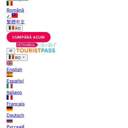
Română
✓
繁體中文
RO
CUMPĂRĂ ACUM
RO
English
Español
Italiano
Français
Deutsch
Русский