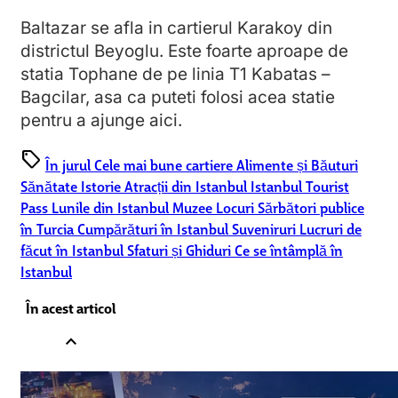
Baltazar se afla in cartierul Karakoy din
districtul Beyoglu. Este foarte aproape de
statia Tophane de pe linia T1 Kabatas –
Bagcilar, asa ca puteti folosi acea statie
pentru a ajunge aici.
sell
În jurul
Cele mai bune cartiere
Alimente și Băuturi
Sănătate
Istorie
Atracții din Istanbul
Istanbul Tourist
Pass
Lunile din Istanbul
Muzee
Locuri
Sărbători publice
în Turcia
Cumpărături în Istanbul
Suveniruri
Lucruri de
făcut în Istanbul
Sfaturi și Ghiduri
Ce se întâmplă în
Istanbul
În acest articol
expand_less