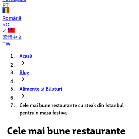
PT
Română
RO
✓
繁體中文
TW
Acasă
chevron_right
Blog
chevron_right
Alimente și Băuturi
chevron_right
Cele mai bune restaurante cu steak din Istanbul
pentru o masa festiva
Cele mai bune restaurante