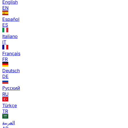
English
EN
Español
ES
Italiano
IT
Français
FR
Deutsch
DE
Русский
RU
Türkçe
TR
العربية