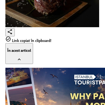
share
check_circle
Link copiat în clipboard!
În acest articol
expand_less