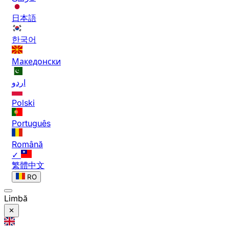
日本語
한국어
Македонски
اردو
Polski
Português
Română
✓
繁體中文
RO
Limbă