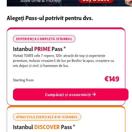
Alegeți
Pass-ul potrivit
pentru dvs.
EXPERIENȚA COMPLETĂ ISTANBUL
PRIME
Istanbul
Pass
®
Vizitați TOATE cele 7 repere, 120+ atracții de top și experiențe
premium, inclusiv croazieră de lux pe Bosfor la apus, croaziere cu
mic dejun și cină și hammam de lux.
€149
Starting from
Cumpărați și economisiți
ATRACȚIILE ESENȚIALE DIN ISTANBUL
DISCOVER
Istanbul
Pass
®