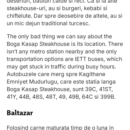
deserturi, bauturi calde si reci. Ca si la alte
steakhouse-uri, au si burgeri, kebabi si
chiftelute. Dar spre deosebire de altele, au si
un mic dejun traditional turcesc.
The only bad thing we can say about the
Boga Kasap Steakhouse is its location. There
isn’t any metro station nearby and the only
transportation options are IETT buses, which
may get stuck in traffic during busy hours.
Autobuzele care merg spre Kagithane
Emniyet Mudurlugu, care este statia langa
Boga Kasap Steakhouse, sunt 39C, 41ST,
41Y, 44B, 48S, 48T, 49, 49B, 64C si 399B.
Baltazar
Folosind carne maturata timp de o luna in