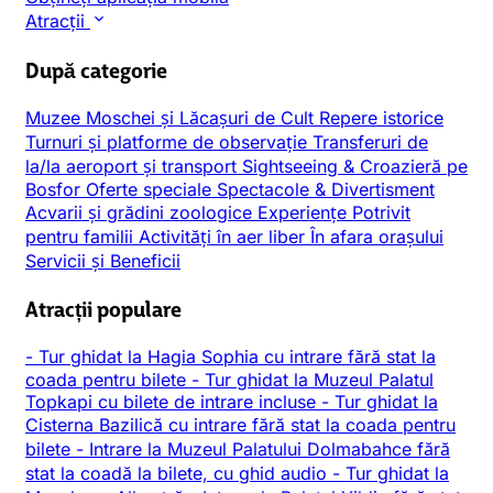
Atracții
După categorie
Muzee
Moschei și Lăcașuri de Cult
Repere istorice
Turnuri și platforme de observație
Transferuri de
la/la aeroport și transport
Sightseeing & Croazieră pe
Bosfor
Oferte speciale
Spectacole & Divertisment
Acvarii și grădini zoologice
Experiențe
Potrivit
pentru familii
Activități în aer liber
În afara orașului
Servicii și Beneficii
Atracții populare
-
Tur ghidat la Hagia Sophia cu intrare fără stat la
coada pentru bilete
-
Tur ghidat la Muzeul Palatul
Topkapi cu bilete de intrare incluse
-
Tur ghidat la
Cisterna Bazilică cu intrare fără stat la coada pentru
bilete
-
Intrare la Muzeul Palatului Dolmabahce fără
stat la coadă la bilete, cu ghid audio
-
Tur ghidat la