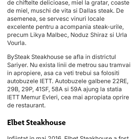
de chiftelte delicioase, miel la gratar, coaste
de miel, muschi de vita si Dallas steak. De
asemenea, se servesc vinuri locale
excelente pentru a acompania steak-urile,
precum Likya Malbec, Noduz Shiraz si Urla
Vourla.
BySteak Steakhouse se afla in districtul
Sariyer. Nu exista linii de metrou sau tramvai
in apropiere, asa ca veti trebui sa folositi
autobuzele IETT. Autobuzele galbene 22RE,
29B, 29P, 41SF, 58A si 59A ajung la statia
IETT Memur Evleri, cea mai apropiata oprire
de restaurant.
Elbet Steakhouse
Infiintat in mai 2016, Elbet Steakhouse a fost