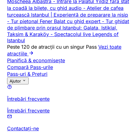
Moscheea Albastră
-
Intrare la Palatul Yildiz fără stat
la coadă la bilete, cu ghid audio
-
Atelier de cafea
turcească Istanbul | Experiență de preparare la nisip
-
Tur pietonal Fener Balat cu ghid expert
-
Tur ghidat
de plimbare prin orașul Istanbul: Galata, Istiklal,
Taksim & Karaköy
-
Spectacolul live Legends of
Istanbul
Peste 120 de atracții cu un singur Pass
Vezi toate
atracțiile
Planifică & economisește
Compară Pass-urile
Pass-uri & Prețuri
Ajutor
Întrebări frecvente
Întrebări frecvente
Contactați-ne