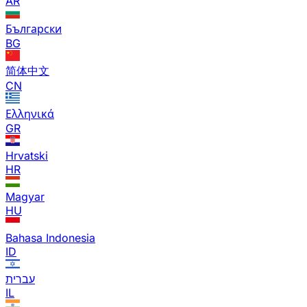
AR
Български
BG
简体中文
CN
Ελληνικά
GR
Hrvatski
HR
Magyar
HU
Bahasa Indonesia
ID
עברית
IL