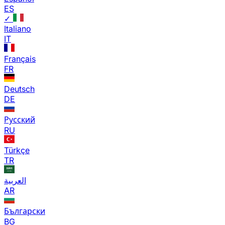
ES
✓
Italiano
IT
Français
FR
Deutsch
DE
Русский
RU
Türkçe
TR
العربية
AR
Български
BG