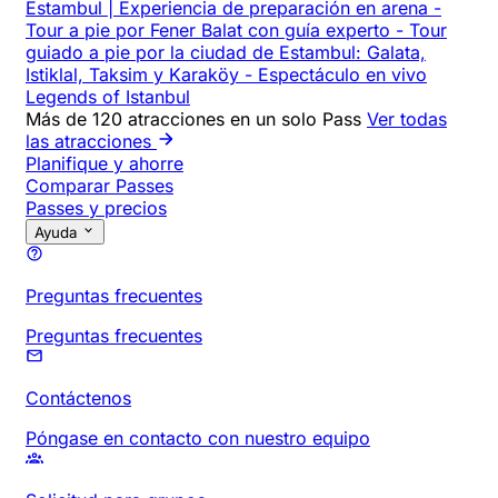
Estambul | Experiencia de preparación en arena
-
Tour a pie por Fener Balat con guía experto
-
Tour
guiado a pie por la ciudad de Estambul: Galata,
Istiklal, Taksim y Karaköy
-
Espectáculo en vivo
Legends of Istanbul
Más de 120 atracciones en un solo Pass
Ver todas
las atracciones
Planifique y ahorre
Comparar Passes
Passes y precios
Ayuda
Preguntas frecuentes
Preguntas frecuentes
Contáctenos
Póngase en contacto con nuestro equipo