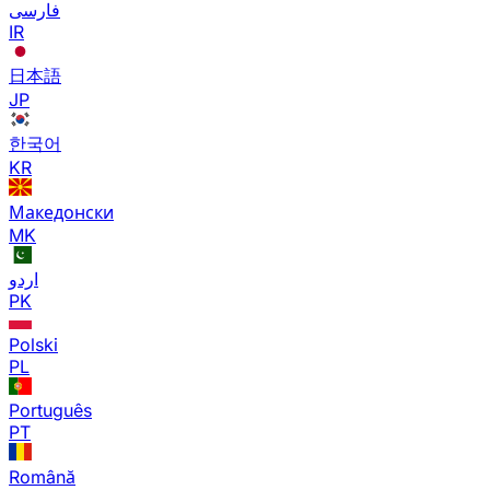
فارسی
IR
日本語
JP
한국어
KR
Македонски
MK
اردو
PK
Polski
PL
Português
PT
Română