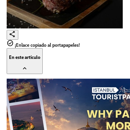
share
check_circle
¡Enlace copiado al portapapeles!
En este artículo
expand_less