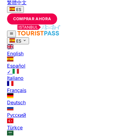
繁體中文
ES
COMPRAR AHORA
ES
English
Español
✓
Italiano
Français
Deutsch
Русский
Türkçe