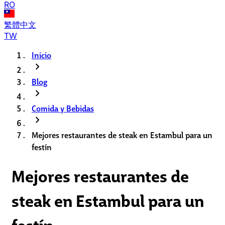
RO
繁體中文
TW
Inicio
chevron_right
Blog
chevron_right
Comida y Bebidas
chevron_right
Mejores restaurantes de steak en Estambul para un
festín
Mejores restaurantes de
steak en Estambul para un
festín