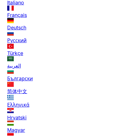
Italiano
Français
Deutsch
Русский
Türkçe
العربية
Български
简体中文
Ελληνικά
Hrvatski
Magyar