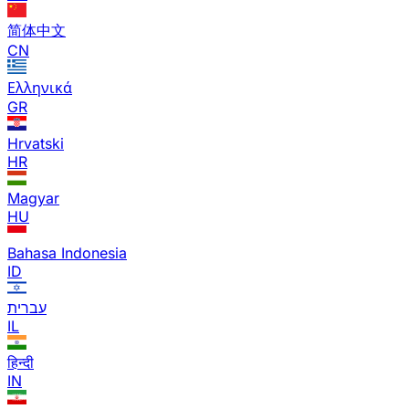
简体中文
CN
Ελληνικά
GR
Hrvatski
HR
Magyar
HU
Bahasa Indonesia
ID
עברית
IL
हिन्दी
IN