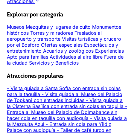
Atracciones
Explorar por categoría
Museos
Mezquitas y lugares de culto
Monumentos
históricos
Torres y miradores
Traslados al
aeropuerto y transporte
Visitas turísticas y crucero
por el Bósforo
Ofertas especiales
Espectáculos y
entretenimiento
Acuarios y zoológicos
Experiencias
Apto para familias
Actividades al aire libre
Fuera de
la ciudad
Servicios y Beneficios
Atracciones populares
-
Visita guiada a Santa Sofía con entrada sin colas
para la taquilla
-
Visita guiada al Museo del Palacio
de Topkapi con entradas incluidas
-
Visita guiada a
la Cisterna Basílica con entrada sin colas en taquilla
-
Entrada al Museo del Palacio de Dolmabahce sin
hacer cola en taquilla con audioguía
-
Visita guiada a
la Mezquita Azul
-
Entrada sin cola para Yildiz
Palace con audioguía
-
Taller de café turco en