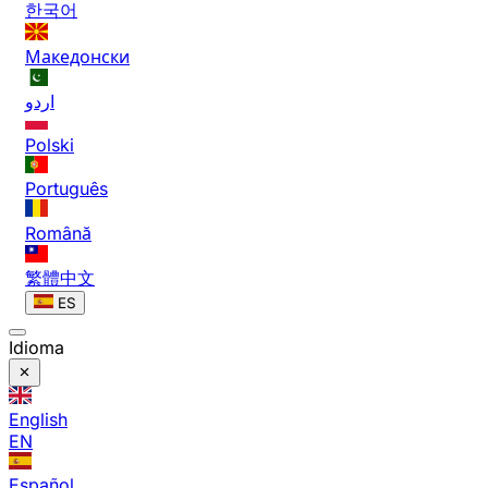
한국어
Македонски
اردو
Polski
Português
Română
繁體中文
ES
Idioma
English
EN
Español