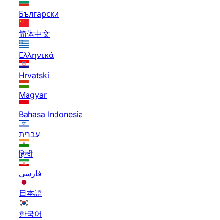
Български
简体中文
Ελληνικά
Hrvatski
Magyar
Bahasa Indonesia
עברית
हिन्दी
فارسی
日本語
한국어