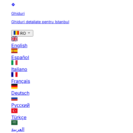
Ghiduri
Ghiduri detaliate pentru Istanbul
RO
English
Español
Italiano
Français
Deutsch
Русский
Türkçe
العربية