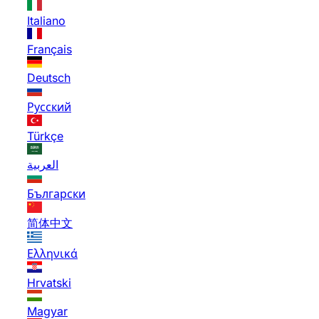
Italiano
Français
Deutsch
Русский
Türkçe
العربية
Български
简体中文
Ελληνικά
Hrvatski
Magyar