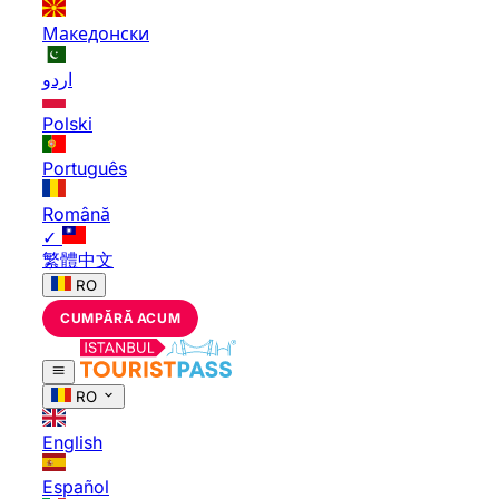
Македонски
اردو
Polski
Português
Română
✓
繁體中文
RO
CUMPĂRĂ ACUM
RO
English
Español