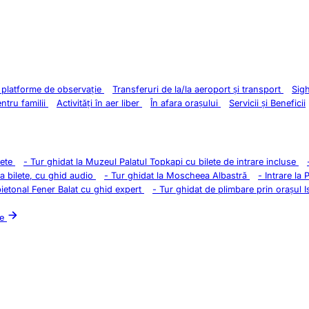
i platforme de observație
Transferuri de la/la aeroport și transport
Sig
entru familii
Activități în aer liber
În afara orașului
Servicii și Beneficii
lete
-
Tur ghidat la Muzeul Palatul Topkapi cu bilete de intrare incluse
la bilete, cu ghid audio
-
Tur ghidat la Moscheea Albastră
-
Intrare la 
pietonal Fener Balat cu ghid expert
-
Tur ghidat de plimbare prin orașul I
le