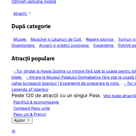
Obțineți aplicația mobilă
Atracții
După categorie
Muzee
Moschei și Lăcașuri de Cult
Repere istorice
Turnuri ș
Divertisment
Acvarii și grădini zoologice
Experiențe
Potrivit p
Atracții populare
-
Tur ghidat la Hagia Sophia cu intrare fără stat la coada pentru bi
bilete
-
Intrare la Muzeul Palatului Dolmabahce fără stat la coadă 
cafea turcească Istanbul | Experiență de preparare la nisip
-
Tur 
Legends of Istanbul
Peste 120 de atracții cu un singur Pass
Vezi toate atracții
Planifică & economisește
Compară Pass-urile
Pass-uri & Prețuri
Ajutor