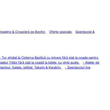
htseeing & Croazieră pe Bosfor
Oferte speciale
Spectacole &
-
Tur ghidat la Cisterna Bazilică cu intrare fără stat la coada pentru
Palatul Yildiz fără stat la coadă la bilete, cu ghid audio
-
Atelier de
stanbul: Galata, Istiklal, Taksim & Karaköy
-
Spectacolul live