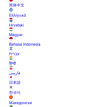
简体中文
Ελληνικά
Hrvatski
Magyar
Bahasa Indonesia
עברית
हिन्दी
فارسی
日本語
한국어
Македонски