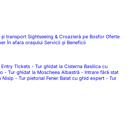
 și transport
Sightseeing & Croazieră pe Bosfor
Oferte
iber
În afara orașului
Servicii și Beneficii
 Entry Tickets
-
Tur ghidat la Cisterna Basilica cu
dio
-
Tur ghidat la Moscheea Albastră
-
Intrare fără stat
n Nisip
-
Tur pietonal Fener Balat cu ghid expert
-
Tur