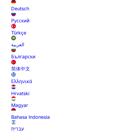
Deutsch
Русский
Türkçe
العربية
Български
简体中文
Ελληνικά
Hrvatski
Magyar
Bahasa Indonesia
עברית