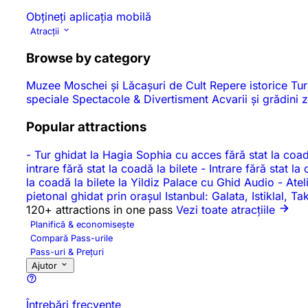
Obțineți aplicația mobilă
Atracții
Browse by category
Muzee
Moschei și Lăcașuri de Cult
Repere istorice
Tur
speciale
Spectacole & Divertisment
Acvarii și grădini
Popular attractions
-
Tur ghidat la Hagia Sophia cu acces fără stat la coad
intrare fără stat la coadă la bilete
-
Intrare fără stat l
la coadă la bilete la Yildiz Palace cu Ghid Audio
-
Atel
pietonal ghidat prin orașul Istanbul: Galata, Istiklal, 
120+ attractions in one pass
Vezi toate atracțiile
Planifică & economisește
Compară Pass-urile
Pass-uri & Prețuri
Ajutor
Întrebări frecvente