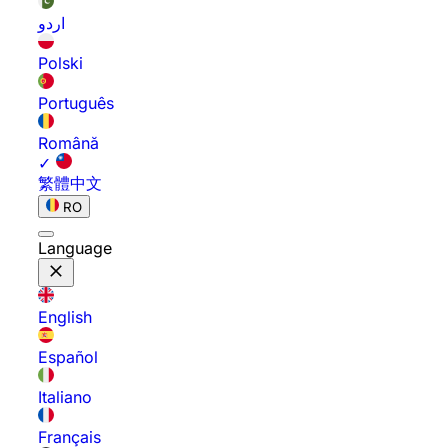
اردو
Polski
Português
Română
✓
繁體中文
RO
Language
English
Español
Italiano
Français