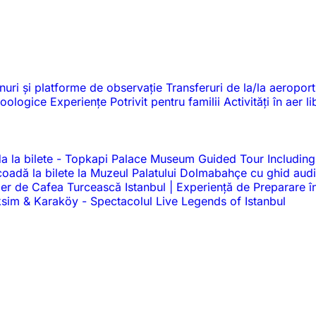
nuri și platforme de observație
Transferuri de la/la aeroport
 zoologice
Experiențe
Potrivit pentru familii
Activități în aer l
a la bilete
-
Topkapi Palace Museum Guided Tour Including
a coadă la bilete la Muzeul Palatului Dolmabahçe cu ghid au
ier de Cafea Turcească Istanbul | Experiență de Preparare î
Taksim & Karaköy
-
Spectacolul Live Legends of Istanbul