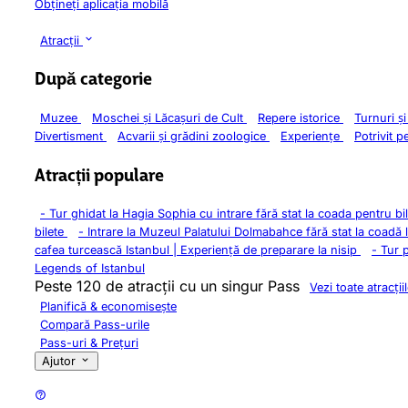
Obțineți aplicația mobilă
Atracții
După categorie
Muzee
Moschei și Lăcașuri de Cult
Repere istorice
Turnuri ș
Divertisment
Acvarii și grădini zoologice
Experiențe
Potrivit p
Atracții populare
-
Tur ghidat la Hagia Sophia cu intrare fără stat la coada pentru bi
bilete
-
Intrare la Muzeul Palatului Dolmabahce fără stat la coadă 
cafea turcească Istanbul | Experiență de preparare la nisip
-
Tur 
Legends of Istanbul
Peste 120 de atracții cu un singur Pass
Vezi toate atracții
Planifică & economisește
Compară Pass-urile
Pass-uri & Prețuri
Ajutor