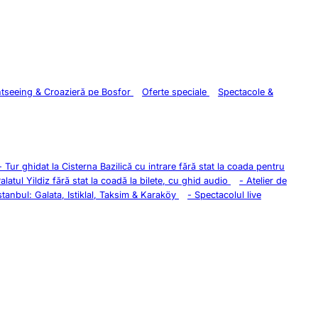
htseeing & Croazieră pe Bosfor
Oferte speciale
Spectacole &
-
Tur ghidat la Cisterna Bazilică cu intrare fără stat la coada pentru
Palatul Yildiz fără stat la coadă la bilete, cu ghid audio
-
Atelier de
stanbul: Galata, Istiklal, Taksim & Karaköy
-
Spectacolul live