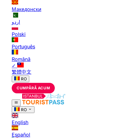
Македонски
اردو
Polski
Português
Română
✓
繁體中文
RO
CUMPĂRĂ ACUM
RO
English
Español