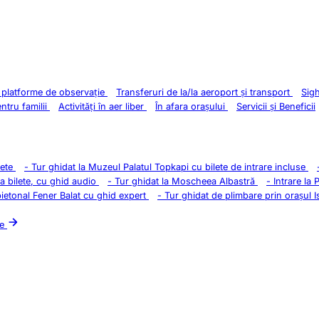
i platforme de observație
Transferuri de la/la aeroport și transport
Sig
entru familii
Activități în aer liber
În afara orașului
Servicii și Beneficii
lete
-
Tur ghidat la Muzeul Palatul Topkapi cu bilete de intrare incluse
la bilete, cu ghid audio
-
Tur ghidat la Moscheea Albastră
-
Intrare la 
pietonal Fener Balat cu ghid expert
-
Tur ghidat de plimbare prin orașul I
le