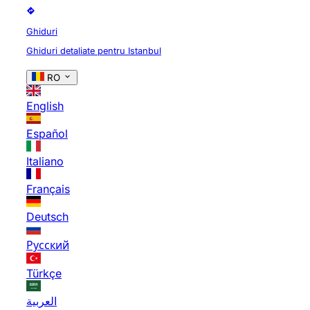
Ghiduri
Ghiduri detaliate pentru Istanbul
RO
English
Español
Italiano
Français
Deutsch
Русский
Türkçe
العربية