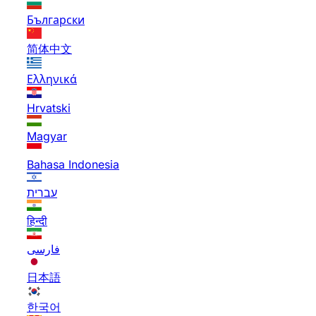
Български
简体中文
Ελληνικά
Hrvatski
Magyar
Bahasa Indonesia
עברית
हिन्दी
فارسی
日本語
한국어