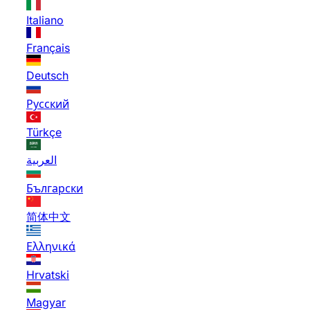
Italiano
Français
Deutsch
Русский
Türkçe
العربية
Български
简体中文
Ελληνικά
Hrvatski
Magyar