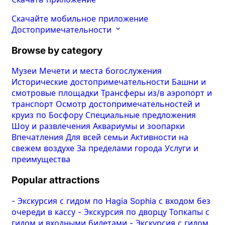
Скачайте мобильное приложение
Достопримечательности
Browse by category
Музеи
Мечети и места богослужения
Исторические достопримечательности
Башни и
смотровые площадки
Трансферы из/в аэропорт и
транспорт
Осмотр достопримечательностей и
круиз по Босфору
Специальные предложения
Шоу и развлечения
Аквариумы и зоопарки
Впечатления
Для всей семьи
Активности на
свежем воздухе
За пределами города
Услуги и
преимущества
Popular attractions
-
Экскурсия с гидом по Hagia Sophia с входом без
очереди в кассу
-
Экскурсия по дворцу Топкапы с
гидом и входными билетами
-
Экскурсия с гидом