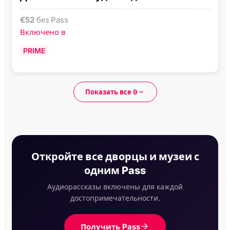
€
52
без Pass
Включено в
PRIME
Показать все 9
Откройте все дворцы и музеи с
одним Pass
Аудиорассказы включены для каждой
достопримечательности.
Получить Pass