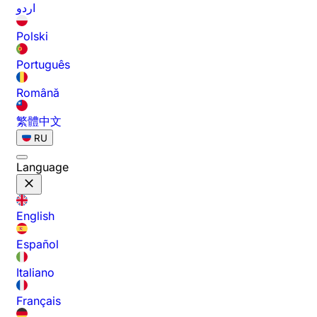
اردو
Polski
Português
Română
繁體中文
RU
Language
English
Español
Italiano
Français