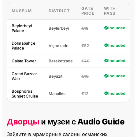
GATE
WITH
MUSEUM
DISTRICT
PRICE
PASS
Beylerbeyi
Included
Beylerbeyi
€18
Palace
Dolmabahçe
Included
Vişnezade
€52
Palace
Included
Galata Tower
Bereketzade
€40
Grand Bazaar
Included
Beyazıt
€10
Walk
Bosphorus
Included
Mahallesi
€12
Sunset Cruise
Дворцы
и музеи с Audio Guide
Зайдите в мраморные салоны османских