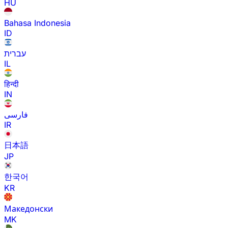
HU
Bahasa Indonesia
ID
עברית
IL
हिन्दी
IN
فارسی
IR
日本語
JP
한국어
KR
Македонски
MK