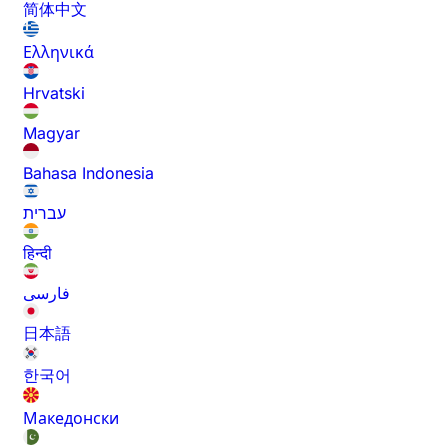
简体中文
Ελληνικά
Hrvatski
Magyar
Bahasa Indonesia
עברית
हिन्दी
فارسی
日本語
한국어
Македонски