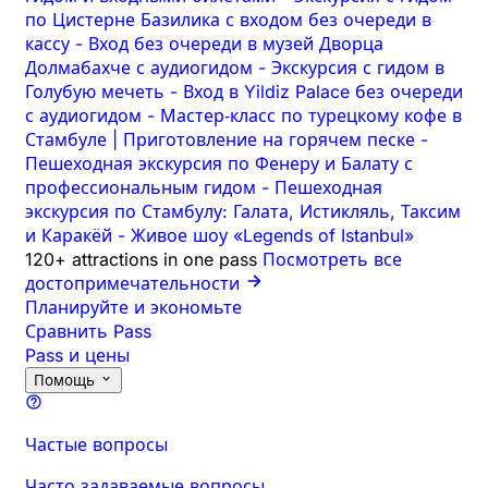
по Цистерне Базилика с входом без очереди в
кассу
-
Вход без очереди в музей Дворца
Долмабахче с аудиогидом
-
Экскурсия с гидом в
Голубую мечеть
-
Вход в Yildiz Palace без очереди
с аудиогидом
-
Мастер‑класс по турецкому кофе в
Стамбуле | Приготовление на горячем песке
-
Пешеходная экскурсия по Фенеру и Балату с
профессиональным гидом
-
Пешеходная
экскурсия по Стамбулу: Галата, Истикляль, Таксим
и Каракёй
-
Живое шоу «Legends of Istanbul»
120+ attractions in one pass
Посмотреть все
достопримечательности
Планируйте и экономьте
Сравнить Pass
Pass и цены
Помощь
Частые вопросы
Часто задаваемые вопросы