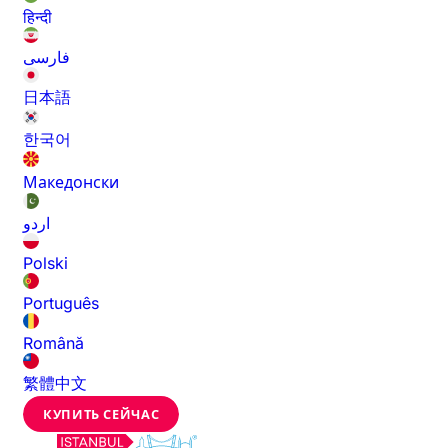
हिन्दी
فارسی
日本語
한국어
Македонски
اردو
Polski
Português
Română
繁體中文
КУПИТЬ СЕЙЧАС