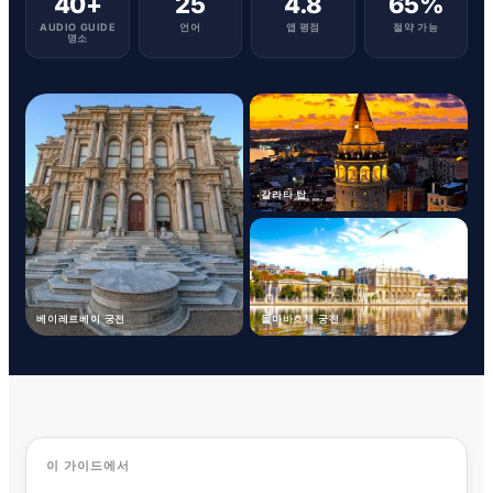
40+
25
4.8
65%
AUDIO GUIDE
언어
앱 평점
절약 가능
명소
갈라타 탑
베이레르베이 궁전
돌마바흐체 궁전
이 가이드에서