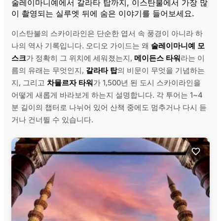
술레이마니예에서 갈라타 탑까지, 이스탄불에서 가장 많
이 촬영되는 실루엣 뒤에 숨은 이야기를 들어보세요.
이스탄불의 스카이라인은 단순한 엽서 속 풍경이 아니라 하
나의 역사 기록입니다. 오디오 가이드는 왜
술레이마니예 모
스크
가 정확히 그 위치에 세워졌는지,
메이든스 타워
라는 이
름의 유래는 무엇인지,
갈라타 탑
의 비문이 무엇을 기념하는
지, 그리고
차믈르자 타워
가 1,500년 된 도시 스카이라인을
어떻게 새롭게 바라보게 하는지 설명합니다. 각 투어는 1~4
분 길이의 챕터로 나뉘어 있어 산책 중에도 멈추거나 다시 듣
거나 건너뛸 수 있습니다.