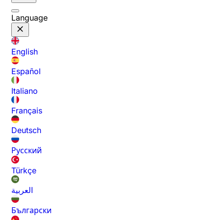
Language
English
Español
Italiano
Français
Deutsch
Русский
Türkçe
العربية
Български