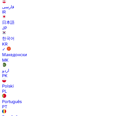
فارسی
IR
日本語
JP
한국어
KR
✓
Македонски
MK
اردو
PK
Polski
PL
Português
PT