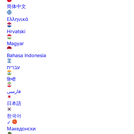
简体中文
Ελληνικά
Hrvatski
Magyar
Bahasa Indonesia
עברית
हिन्दी
فارسی
日本語
한국어
✓
Македонски