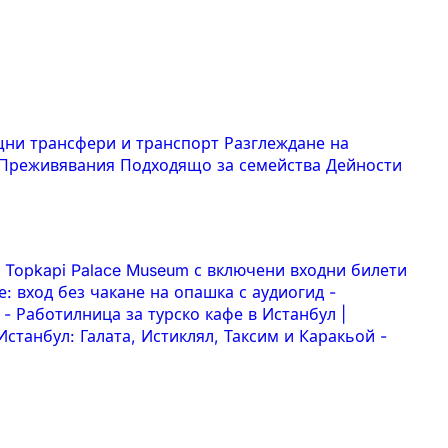
ни трансфери и транспорт
Разглеждане на
Преживявания
Подходящо за семейства
Дейности
а Topkapi Palace Museum с включени входни билети
: вход без чакане на опашка с аудиогид
-
д
-
Работилница за турско кафе в Истанбул |
станбул: Галата, Истиклял, Таксим и Каракьой
-