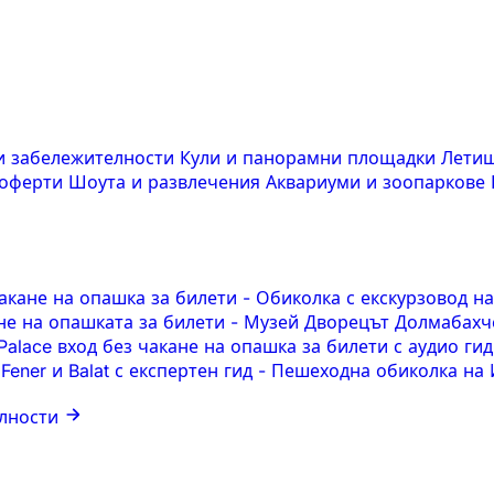
и забележителности
Кули и панорамни площадки
Летищ
 оферти
Шоута и развлечения
Аквариуми и зоопаркове
чакане на опашка за билети
-
Обиколка с екскурзовод н
кане на опашката за билети
-
Музей Дворецът Долмабахче
 Palace вход без чакане на опашка за билети с аудио ги
ener и Balat с експертен гид
-
Пешеходна обиколка на И
лности