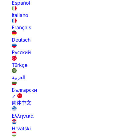
Español
Italiano
Français
Deutsch
Русский
Türkçe
العربية
Български
✓
简体中文
Ελληνικά
Hrvatski