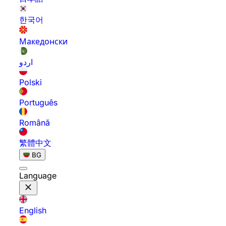
한국어
Македонски
اردو
Polski
Português
Română
繁體中文
BG
Language
English