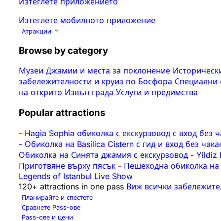
Изтеглете приложението
Изтеглете мобилното приложение
Атракции
Browse by category
Музеи
Джамии и места за поклонение
Историческ
забележителности и круиз по Босфора
Специални
на открито
Извън града
Услуги и предимства
Popular attractions
-
Hagia Sophia обиколка с екскурзовод с вход без 
-
Обиколка на Basilica Cistern с гид и вход без ча
Обиколка на Синята джамия с екскурзовод
-
Yildiz
Приготвяне върху пясък
-
Пешеходна обиколка на F
Legends of Istanbul Live Show
120+ attractions in one pass
Виж всички забележите
Планирайте и спестете
Сравнете Pass-ове
Pass-ове и цени