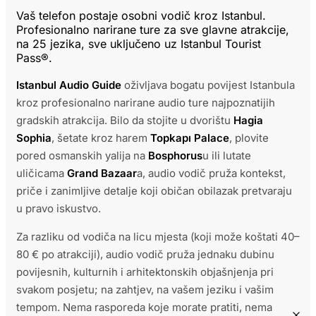
Vaš telefon postaje osobni vodič kroz Istanbul.
Profesionalno narirane ture za sve glavne atrakcije,
na 25 jezika, sve uključeno uz Istanbul Tourist
Pass®.
Istanbul Audio Guide
oživljava bogatu povijest Istanbula
kroz profesionalno narirane audio ture najpoznatijih
gradskih atrakcija. Bilo da stojite u dvorištu
Hagia
Sophia
, šetate kroz harem
Topkapı Palace
, plovite
pored osmanskih yalija na
Bosphorus
u ili lutate
uličicama
Grand Bazaar
a, audio vodič pruža kontekst,
priče i zanimljive detalje koji običan obilazak pretvaraju
u pravo iskustvo.
Za razliku od vodiča na licu mjesta (koji može koštati 40–
80 € po atrakciji), audio vodič pruža jednaku dubinu
povijesnih, kulturnih i arhitektonskih objašnjenja pri
svakom posjetu; na zahtjev, na vašem jeziku i vašim
tempom. Nema rasporeda koje morate pratiti, nema