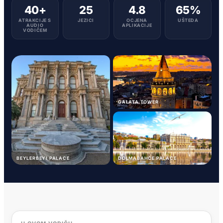
40+
25
4.8
65%
ATRAKCIJE S
JEZICI
OCJENA
UŠTEDA
AUDIO
APLIKACIJE
VODIČEM
GALATA TOWER
BEYLERBEYI PALACE
DOLMABAHCE PALACE