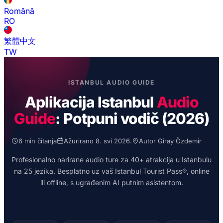
Română
RO
繁體中文
TW
ISTANBUL AUDIO GUIDE
Aplikacija Istanbul
Audio
Guide
: Potpuni vodič (2026)
6 min čitanja
Ažurirano 8. svi 2026.
Autor Giray Özdemir
Profesionalno narirane audio ture za 40+ atrakcija u Istanbulu
na 25 jezika. Besplatno uz vaš Istanbul Tourist Pass®, online
ili offline, s ugrađenim AI putnim asistentom.