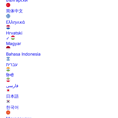
Български
简体中文
Ελληνικά
Hrvatski
✓
Magyar
Bahasa Indonesia
עברית
हिन्दी
فارسی
日本語
한국어