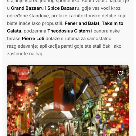
stajanje ispred jednog spomenika. Audio vodič najbolji je
u
Grand Bazaar
u i
Spice Bazaar
u, gdje vas vodi kroz
određene štandove, prolaze i arhitektonske detalje koje
biste inače lako propustili.
Fener and Balat
,
Taksim to
Galata
, podzemna
Theodosius Cistern
i panoramske
terase
Pierre Loti
dolaze s rutama za samostalno
razgledavanje; aplikacija pamti gdje ste stali čak i ako
zastanete na čaj.