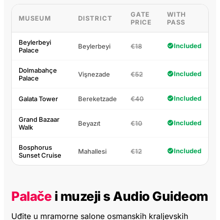
GATE
WITH
MUSEUM
DISTRICT
PRICE
PASS
Beylerbeyi
Included
Beylerbeyi
€18
Palace
Dolmabahçe
Included
Vişnezade
€52
Palace
Included
Galata Tower
Bereketzade
€40
Grand Bazaar
Included
Beyazıt
€10
Walk
Bosphorus
Included
Mahallesi
€12
Sunset Cruise
Palače
i muzeji s Audio Guideom
Uđite u mramorne salone osmanskih kraljevskih