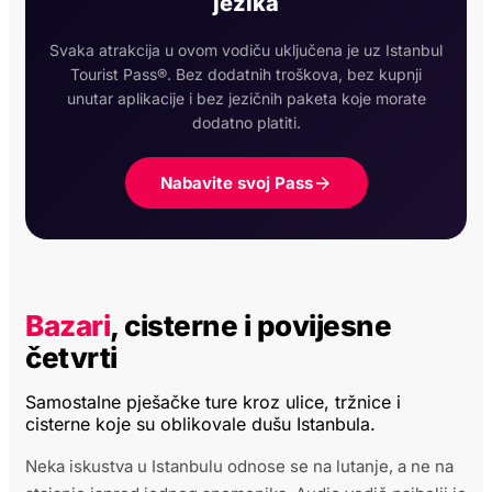
jezika
Svaka atrakcija u ovom vodiču uključena je uz Istanbul
Tourist Pass®. Bez dodatnih troškova, bez kupnji
unutar aplikacije i bez jezičnih paketa koje morate
dodatno platiti.
Nabavite svoj Pass
Bazari
, cisterne i povijesne
četvrti
Samostalne pješačke ture kroz ulice, tržnice i
cisterne koje su oblikovale dušu Istanbula.
Neka iskustva u Istanbulu odnose se na lutanje, a ne na