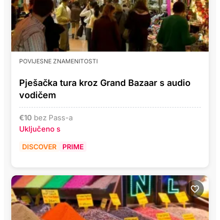
POVIJESNE ZNAMENITOSTI
Pješačka tura kroz Grand Bazaar s audio
vodičem
€
10
bez Pass-a
Uključeno s
DISCOVER
PRIME