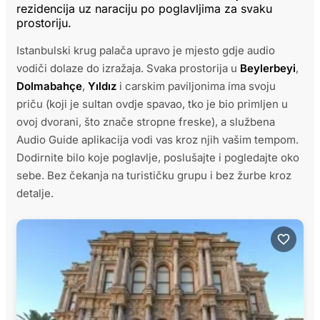
rezidencija uz naraciju po poglavljima za svaku
prostoriju.
Istanbulski krug palača upravo je mjesto gdje audio
vodiči dolaze do izražaja. Svaka prostorija u
Beylerbeyi
,
Dolmabahçe
,
Yıldız
i carskim paviljonima ima svoju
priču (koji je sultan ovdje spavao, tko je bio primljen u
ovoj dvorani, što znače stropne freske), a službena
Audio Guide aplikacija vodi vas kroz njih vašim tempom.
Dodirnite bilo koje poglavlje, poslušajte i pogledajte oko
sebe. Bez čekanja na turističku grupu i bez žurbe kroz
detalje.