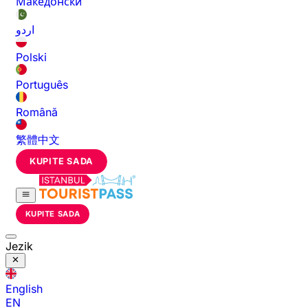
Македонски
اردو
Polski
Português
Română
繁體中文
KUPITE SADA
KUPITE SADA
Jezik
English
EN