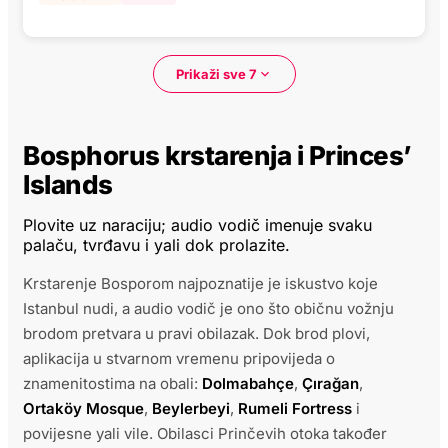
Prikaži sve 7
Bosphorus krstarenja i Princes’
Islands
Plovite uz naraciju; audio vodič imenuje svaku
palaču, tvrđavu i yali dok prolazite.
Krstarenje Bosporom najpoznatije je iskustvo koje
Istanbul nudi, a audio vodič je ono što običnu vožnju
brodom pretvara u pravi obilazak. Dok brod plovi,
aplikacija u stvarnom vremenu pripovijeda o
znamenitostima na obali:
Dolmabahçe
,
Çırağan
,
Ortaköy Mosque
,
Beylerbeyi
,
Rumeli Fortress
i
povijesne yali vile. Obilasci Prinčevih otoka također