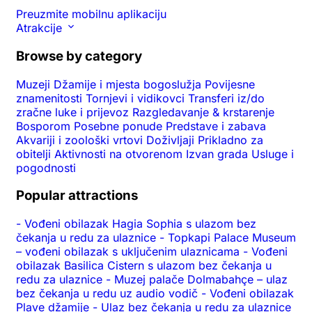
Preuzmite mobilnu aplikaciju
Atrakcije
Browse by category
Muzeji
Džamije i mjesta bogoslužja
Povijesne
znamenitosti
Tornjevi i vidikovci
Transferi iz/do
zračne luke i prijevoz
Razgledavanje & krstarenje
Bosporom
Posebne ponude
Predstave i zabava
Akvariji i zoološki vrtovi
Doživljaji
Prikladno za
obitelji
Aktivnosti na otvorenom
Izvan grada
Usluge i
pogodnosti
Popular attractions
-
Vođeni obilazak Hagia Sophia s ulazom bez
čekanja u redu za ulaznice
-
Topkapi Palace Museum
– vođeni obilazak s uključenim ulaznicama
-
Vođeni
obilazak Basilica Cistern s ulazom bez čekanja u
redu za ulaznice
-
Muzej palače Dolmabahçe – ulaz
bez čekanja u redu uz audio vodič
-
Vođeni obilazak
Plave džamije
-
Ulaz bez čekanja u redu za ulaznice