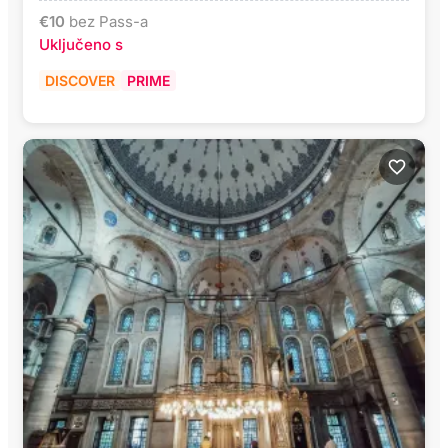
€
10
bez Pass-a
Uključeno s
DISCOVER
PRIME