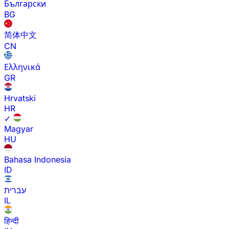
Български
BG
简体中文
CN
Ελληνικά
GR
Hrvatski
HR
✓
Magyar
HU
Bahasa Indonesia
ID
עברית
IL
हिन्दी