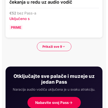
čekanja u redu uz audio vodič
€
52
bez Pass-a
Uključeno s
PRIME
Prikaži sve 9
Otključajte sve palače i muzeje uz
jedan Pass
Naracija audio vodiča uključena je u svaku atrakciju.
Nabavite svoj Pass