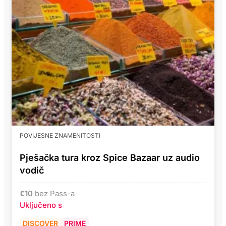
POVIJESNE ZNAMENITOSTI
Pješačka tura kroz Spice Bazaar uz audio
vodič
€
10
bez Pass-a
Uključeno s
DISCOVER
PRIME