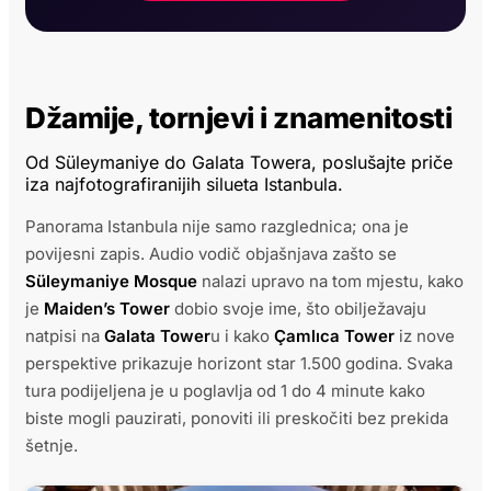
Džamije, tornjevi i znamenitosti
Od Süleymaniye do Galata Towera, poslušajte priče
iza najfotografiranijih silueta Istanbula.
Panorama Istanbula nije samo razglednica; ona je
povijesni zapis. Audio vodič objašnjava zašto se
Süleymaniye Mosque
nalazi upravo na tom mjestu, kako
je
Maiden’s Tower
dobio svoje ime, što obilježavaju
natpisi na
Galata Tower
u i kako
Çamlıca Tower
iz nove
perspektive prikazuje horizont star 1.500 godina. Svaka
tura podijeljena je u poglavlja od 1 do 4 minute kako
biste mogli pauzirati, ponoviti ili preskočiti bez prekida
šetnje.