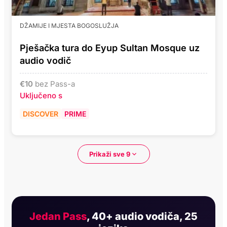
DŽAMIJE I MJESTA BOGOSLUŽJA
Pješačka tura do Eyup Sultan Mosque uz
audio vodič
€
10
bez Pass-a
Uključeno s
DISCOVER
PRIME
Prikaži sve 9
Jedan Pass
, 40+ audio vodiča, 25