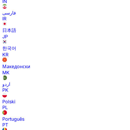
IN
فارسی
IR
日本語
JP
한국어
KR
Македонски
MK
اردو
PK
Polski
PL
Português
PT