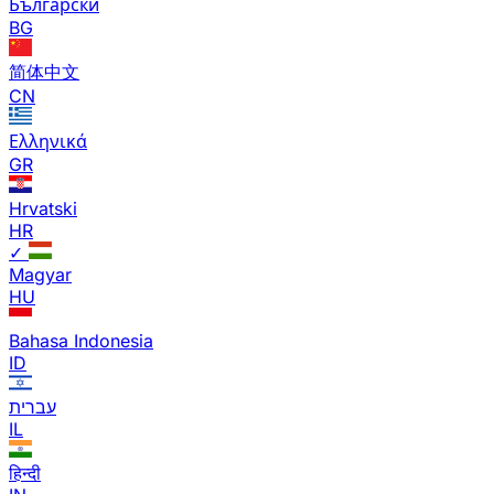
Български
BG
简体中文
CN
Ελληνικά
GR
Hrvatski
HR
✓
Magyar
HU
Bahasa Indonesia
ID
עברית
IL
हिन्दी