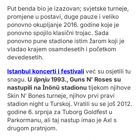
Put benda bio je izazovan; svjetske turneje,
promjene u postavi, duge pauze i veliko
ponovno okupljanje 2016. godine koje je
ponovno spojilo klasični trojac. Sada
ponovno pune stadione istim žarom koji je
vladao krajem osamdesetih i početkom
devedesetih.
Istanbul koncerti i festivali
već su osjetili tu
snagu.
U
lipnju
1993., Guns N’ Roses su
nastupili na İnönü stadionu
tijekom njihove
Skin N’ Bones turneje, njihov prvi pravi
stadion night u Turskoj. Vratili su se još 2012.
godine 6. srpnja za Tuborg Goldfest u
Parkormanu, ali taj nastup imao je Axl s
drugom pratnjom.