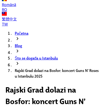
Română
RO
繁體中文
TW
Početna
chevron_right
Blog
chevron_right
Što se događa u Istanbulu
chevron_right
Rajski Grad dolazi na Bosfor: koncert Guns N’ Roses
u Istanbulu 2025
Rajski Grad dolazi na
Bosfor: koncert Guns N’