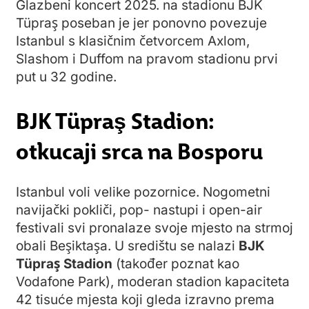
Glazbeni koncert 2025. na stadionu BJK
Tüpraş poseban je jer ponovno povezuje
Istanbul s klasičnim četvorcem Axlom,
Slashom i Duffom na pravom stadionu prvi
put u 32 godine.
BJK Tüpraş Stadion:
otkucaji srca na Bosporu
Istanbul voli velike pozornice. Nogometni
navijački pokliči, pop- nastupi i open-air
festivali svi pronalaze svoje mjesto na strmoj
obali Beşiktaşa. U središtu se nalazi
BJK
Tüpraş Stadion
(također poznat kao
Vodafone Park), moderan stadion kapaciteta
42 tisuće mjesta koji gleda izravno prema