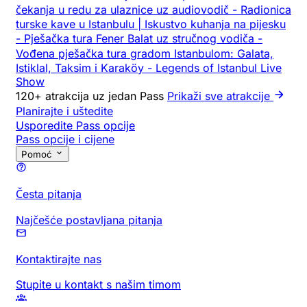
čekanja u redu za ulaznice uz audiovodič
-
Radionica
turske kave u Istanbulu | Iskustvo kuhanja na pijesku
-
Pješačka tura Fener Balat uz stručnog vodiča
-
Vođena pješačka tura gradom Istanbulom: Galata,
Istiklal, Taksim i Karaköy
-
Legends of Istanbul Live
Show
120+ atrakcija uz jedan Pass
Prikaži sve atrakcije
Planirajte i uštedite
Usporedite Pass opcije
Pass opcije i cijene
Pomoć
Česta pitanja
Najčešće postavljana pitanja
Kontaktirajte nas
Stupite u kontakt s našim timom