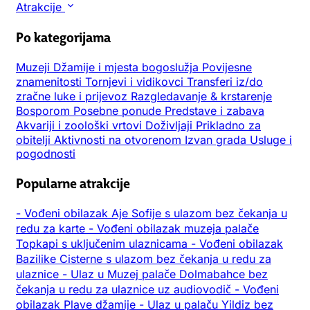
Atrakcije
Po kategorijama
Muzeji
Džamije i mjesta bogoslužja
Povijesne
znamenitosti
Tornjevi i vidikovci
Transferi iz/do
zračne luke i prijevoz
Razgledavanje & krstarenje
Bosporom
Posebne ponude
Predstave i zabava
Akvariji i zoološki vrtovi
Doživljaji
Prikladno za
obitelji
Aktivnosti na otvorenom
Izvan grada
Usluge i
pogodnosti
Popularne atrakcije
-
Vođeni obilazak Aje Sofije s ulazom bez čekanja u
redu za karte
-
Vođeni obilazak muzeja palače
Topkapi s uključenim ulaznicama
-
Vođeni obilazak
Bazilike Cisterne s ulazom bez čekanja u redu za
ulaznice
-
Ulaz u Muzej palače Dolmabahce bez
čekanja u redu za ulaznice uz audiovodič
-
Vođeni
obilazak Plave džamije
-
Ulaz u palaču Yildiz bez