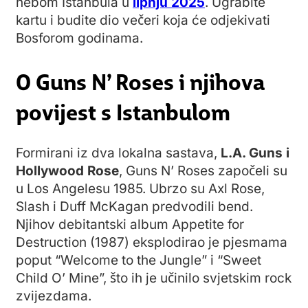
nebom Istanbula u
lipnju 2025
. Ugrabite
kartu i budite dio večeri koja će odjekivati
Bosforom godinama.
O Guns N’ Roses i njihova
povijest s Istanbulom
Formirani iz dva lokalna sastava,
L.A. Guns i
Hollywood Rose
, Guns N’ Roses započeli su
u Los Angelesu 1985. Ubrzo su Axl Rose,
Slash i Duff McKagan predvodili bend.
Njihov debitantski album Appetite for
Destruction (1987) eksplodirao je pjesmama
poput “Welcome to the Jungle” i “Sweet
Child O’ Mine”, što ih je učinilo svjetskim rock
zvijezdama.