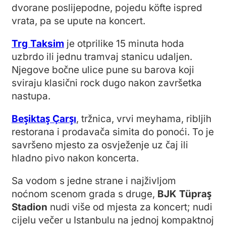
dvorane poslijepodne, pojedu köfte ispred
vrata, pa se upute na koncert.
Trg Taksim
je otprilike 15 minuta hoda
uzbrdo ili jednu tramvaj stanicu udaljen.
Njegove bočne ulice pune su barova koji
sviraju klasični rock dugo nakon završetka
nastupa.
Beşiktaş Çarşı
, tržnica, vrvi meyhama, ribljih
restorana i prodavača simita do ponoći. To je
savršeno mjesto za osvježenje uz čaj ili
hladno pivo nakon koncerta.
Sa vodom s jedne strane i najživljom
noćnom scenom grada s druge,
BJK Tüpraş
Stadion
nudi više od mjesta za koncert; nudi
cijelu večer u Istanbulu na jednoj kompaktnoj