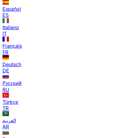
Español
ES
Italiano
IT
Français
FR
Deutsch
DE
Русский
RU
Türkçe
TR
العربية
AR