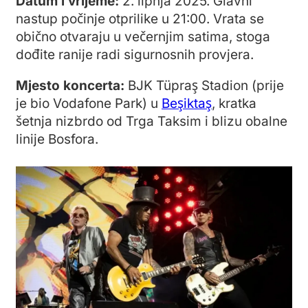
Datum i vrijeme:
2. lipnja 2025. Glavni
nastup počinje otprilike u 21:00. Vrata se
obično otvaraju u večernjim satima, stoga
dođite ranije radi sigurnosnih provjera.
Mjesto koncerta:
BJK Tüpraş Stadion (prije
je bio Vodafone Park) u
Beşiktaş
, kratka
šetnja nizbrdo od Trga Taksim i blizu obalne
linije Bosfora.