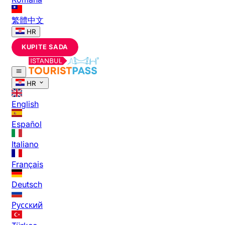
繁體中文
HR
KUPITE SADA
HR
English
Español
Italiano
Français
Deutsch
Русский