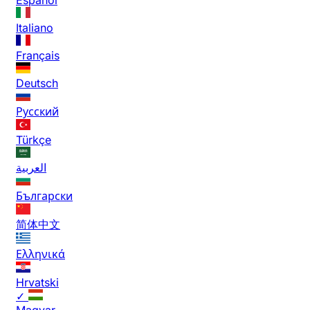
Italiano
Français
Deutsch
Русский
Türkçe
العربية
Български
简体中文
Ελληνικά
Hrvatski
✓
Magyar