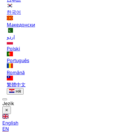
한국어
Македонски
اردو
Polski
Português
Română
繁體中文
HR
Jezik
English
EN