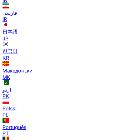
IN
فارسی
IR
日本語
JP
한국어
KR
Македонски
MK
اردو
PK
Polski
PL
Português
PT