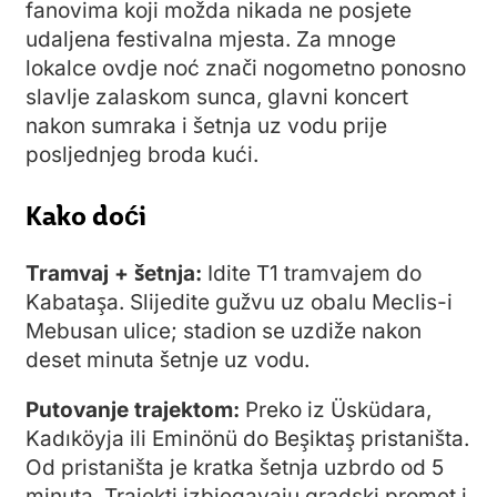
fanovima koji možda nikada ne posjete
udaljena festivalna mjesta. Za mnoge
lokalce ovdje noć znači nogometno ponosno
slavlje zalaskom sunca, glavni koncert
nakon sumraka i šetnja uz vodu prije
posljednjeg broda kući.
Kako doći
Tramvaj + šetnja:
Idite T1 tramvajem do
Kabataşa. Slijedite gužvu uz obalu Meclis-i
Mebusan ulice; stadion se uzdiže nakon
deset minuta šetnje uz vodu.
Putovanje trajektom:
Preko iz Üsküdara,
Kadıköyja ili Eminönü do Beşiktaş pristaništa.
Od pristaništa je kratka šetnja uzbrdo od 5
minuta. Trajekti izbjegavaju gradski promet i