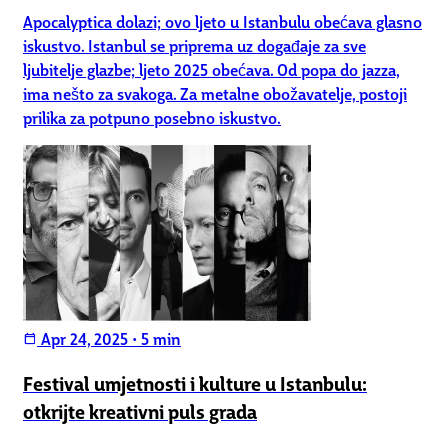
Apocalyptica dolazi; ovo ljeto u Istanbulu obećava glasno
iskustvo. Istanbul se priprema uz događaje za sve
ljubitelje glazbe; ljeto 2025 obećava. Od popa do jazza,
ima nešto za svakoga. Za metalne obožavatelje, postoji
prilika za potpuno posebno iskustvo.
Apr 24, 2025
•
5 min
calendar_today
Festival umjetnosti i kulture u Istanbulu:
otkrijte kreativni puls grada