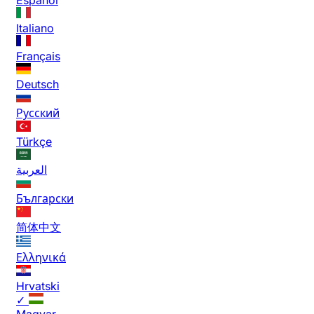
Italiano
Français
Deutsch
Русский
Türkçe
العربية
Български
简体中文
Ελληνικά
Hrvatski
✓
Magyar