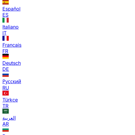
Español
ES
Italiano
IT
Français
FR
Deutsch
DE
Русский
RU
Türkçe
TR
العربية
AR