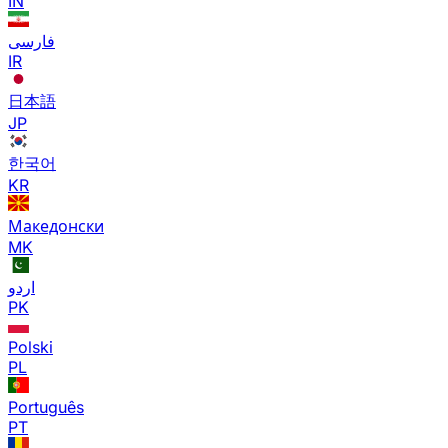
IN
فارسی
IR
日本語
JP
한국어
KR
Македонски
MK
اردو
PK
Polski
PL
Português
PT