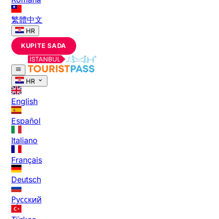
繁體中文
HR
KUPITE SADA
HR
English
Español
Italiano
Français
Deutsch
Русский