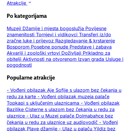
Atrakcije
Po kategorijama
Muzeji
Džamije i mjesta bogoslužja
Povijesne
znamenitosti
Tornjevi i vidikovci
Transferi iz/do
zračne luke i prijevoz
Razgledavanje & krstarenje
Bosporom
Posebne ponude
Predstave i zabava
Akvariji i zoološki vrtovi
Doživljaji
Prikladno za
obitelji
Aktivnosti na otvorenom
Izvan grada
Usluge i
pogodnosti
Popularne atrakcije
-
Vođeni obilazak Aje Sofije s ulazom bez čekanja u
redu za karte
-
Vođeni obilazak muzeja palače
Topkapi s uključenim ulaznicama
-
Vođeni obilazak
Bazilike Cisterne s ulazom bez čekanja u redu za
ulaznice
-
Ulaz u Muzej palače Dolmabahce bez
čekanja u redu za ulaznice uz audiovodič
-
Vođeni
obilazak Plave džamije
-
Ulaz u palaču Yildiz bez