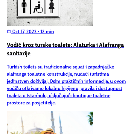
Oct 17, 2023
•
12 min
calendar_today
Vodič kroz turske toalete: Alaturka i Alafranga
sanitarije
Turkish toilets su tradicionalne squat i zapadnjačke
alafranga toaletne konstrukcije, nudeći turistima
jedinstven doživljaj. Osim praktičnih informacija, u ovom
vodiču otkrivamo lokalnu higijenu, pravila i dostupnost
toaleta u Istanbulu, uključujući boutique toaletne
prostore za posjetitelje.