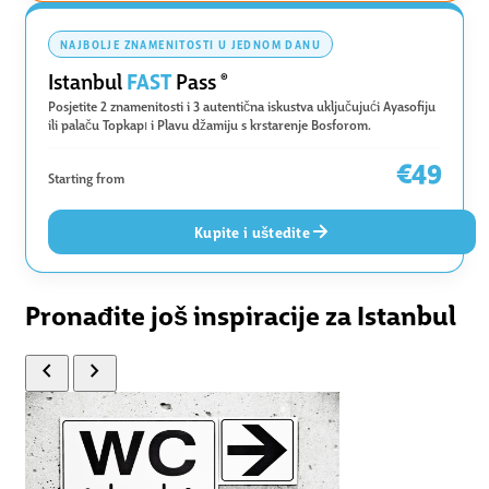
NAJBOLJE ZNAMENITOSTI U JEDNOM DANU
FAST
Istanbul
Pass
®
Posjetite 2 znamenitosti i 3 autentična iskustva uključujući Ayasofiju
ili palaču Topkapı i Plavu džamiju s krstarenje Bosforom.
€49
Starting from
Kupite i uštedite
Pronađite još inspiracije za Istanbul
chevron_left
chevron_right