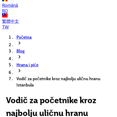
Română
RO
繁體中文
TW
Početna
chevron_right
Blog
chevron_right
Hrana i piće
chevron_right
Vodič za početnike kroz najbolju uličnu hranu
Istanbula
Vodič za početnike kroz
najbolju uličnu hranu