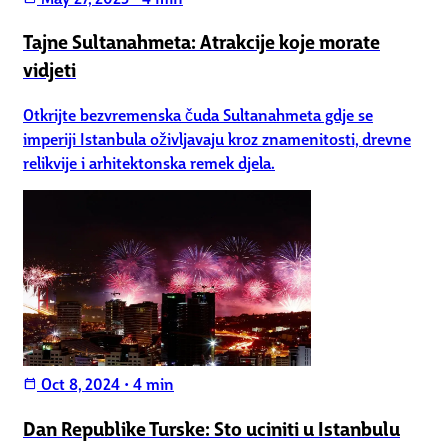
Tajne Sultanahmeta: Atrakcije koje morate
vidjeti
Otkrijte bezvremenska čuda Sultanahmeta gdje se
imperiji Istanbula oživljavaju kroz znamenitosti, drevne
relikvije i arhitektonska remek djela.
Oct 8, 2024
•
4 min
calendar_today
Dan Republike Turske: Sto uciniti u Istanbulu