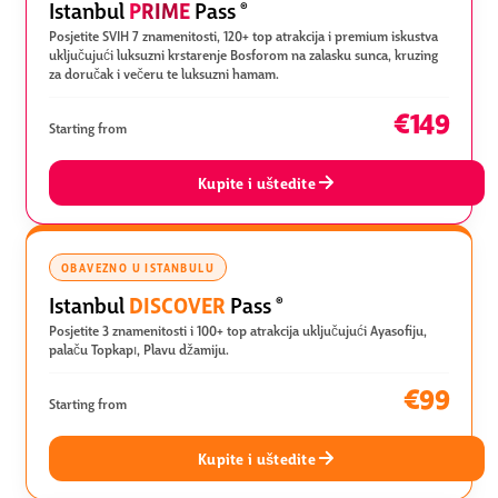
PRIME
Istanbul
Pass
®
Posjetite SVIH 7 znamenitosti, 120+ top atrakcija i premium iskustva
uključujući luksuzni krstarenje Bosforom na zalasku sunca, kruzing
za doručak i večeru te luksuzni hamam.
€149
Starting from
Kupite i uštedite
OBAVEZNO U ISTANBULU
DISCOVER
Istanbul
Pass
®
Posjetite 3 znamenitosti i 100+ top atrakcija uključujući Ayasofiju,
palaču Topkapı, Plavu džamiju.
€99
Starting from
Kupite i uštedite