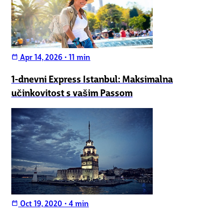
Apr 14, 2026
•
11 min
calendar_today
1-dnevni Express Istanbul: Maksimalna
učinkovitost s vašim Passom
Oct 19, 2020
•
4 min
calendar_today