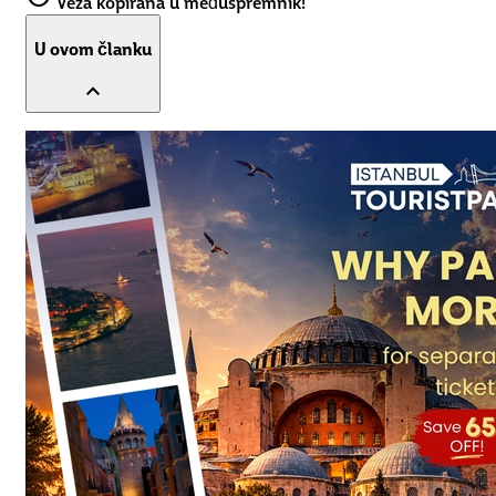
Veza kopirana u međuspremnik!
U ovom članku
expand_less