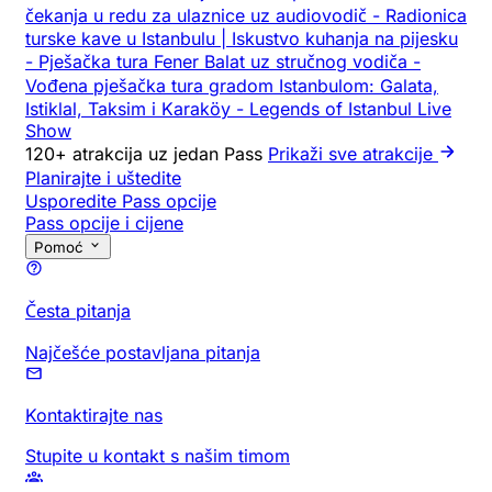
čekanja u redu za ulaznice uz audiovodič
-
Radionica
turske kave u Istanbulu | Iskustvo kuhanja na pijesku
-
Pješačka tura Fener Balat uz stručnog vodiča
-
Vođena pješačka tura gradom Istanbulom: Galata,
Istiklal, Taksim i Karaköy
-
Legends of Istanbul Live
Show
120+ atrakcija uz jedan Pass
Prikaži sve atrakcije
Planirajte i uštedite
Usporedite Pass opcije
Pass opcije i cijene
Pomoć
Česta pitanja
Najčešće postavljana pitanja
Kontaktirajte nas
Stupite u kontakt s našim timom