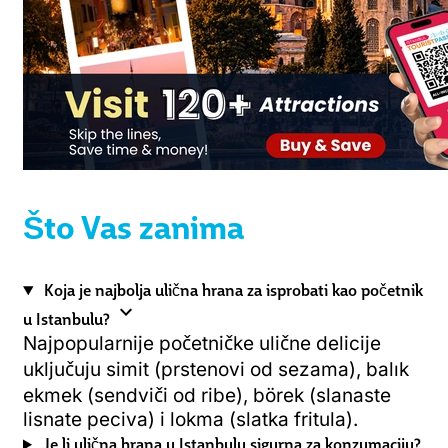
Što Vas zanima
Koja je najbolja ulična hrana za isprobati kao početnik
expand_more
u Istanbulu?
Najpopularnije početničke ulične delicije
uključuju simit (prstenovi od sezama), balık
ekmek (sendviči od ribe), börek (slanaste
lisnate peciva) i lokma (slatka fritula).
Je li ulična hrana u Istanbulu sigurna za konzumaciju?