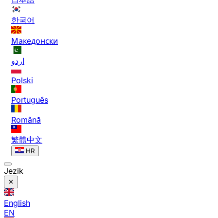
한국어
Македонски
اردو
Polski
Português
Română
繁體中文
HR
Jezik
English
EN