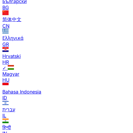
Български
BG
简体中文
CN
Ελληνικά
GR
Hrvatski
HR
✓
Magyar
HU
Bahasa Indonesia
ID
עברית
IL
हिन्दी