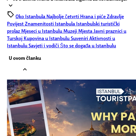
expand_more
sell
Oko Istanbula
Najbolje četvrti
Hrana i piće
Zdravlje
Povijest
Znamenitosti Istanbula
Istanbulski turistički
prolaz
Mjeseci u Istanbulu
Muzeji
Mjesta
Javni praznici u
Turskoj
Kupovina u Istanbulu
Suveniri
Aktivnosti u
Istanbulu
Savjeti i vodiči
Što se događa u Istanbulu
U ovom članku
expand_less