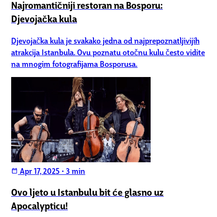
Najromantičniji restoran na Bosporu:
Djevojačka kula
Djevojačka kula je svakako jedna od najprepoznatljivijih
atrakcija Istanbula. Ovu poznatu otočnu kulu često vidite
na mnogim fotografijama Bosporusa.
Apr 17, 2025
•
3 min
calendar_today
Ovo ljeto u Istanbulu bit će glasno uz
Apocalypticu!