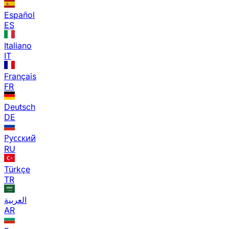
Español
ES
Italiano
IT
Français
FR
Deutsch
DE
Русский
RU
Türkçe
TR
العربية
AR