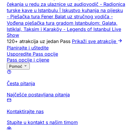
čekanja u redu za ulaznice uz audiovodič
-
Radionica
turske kave u Istanbulu | Iskustvo kuhanja na pijesku
-
Pješačka tura Fener Balat uz stručnog vodiča
-
Vođena pješačka tura gradom Istanbulom: Galata,
Istiklal, Taksim i Karaköy
-
Legends of Istanbul Live
Show
120+ atrakcija uz jedan Pass
Prikaži sve atrakcije
Planirajte i uštedite
Usporedite Pass opcije
Pass opcije i cijene
Pomoć
Česta pitanja
Najčešće postavljana pitanja
Kontaktirajte nas
Stupite u kontakt s našim timom