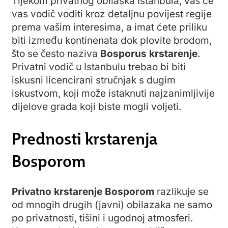
Tijekom privatnog obilaska Istanbula, vaš će
vas vodič voditi kroz detaljnu povijest regije
prema vašim interesima, a imat ćete priliku
biti između kontinenata dok plovite brodom,
što se često naziva
Bosporus krstarenje
.
Privatni vodič u Istanbulu trebao bi biti
iskusni licencirani stručnjak s dugim
iskustvom, koji može istaknuti najzanimljivije
dijelove grada koji biste mogli voljeti.
Prednosti krstarenja
Bosporom
Privatno krstarenje Bosporom
razlikuje se
od mnogih drugih (javni) obilazaka
ne samo
po privatnosti, tišini i ugodnoj atmosferi.