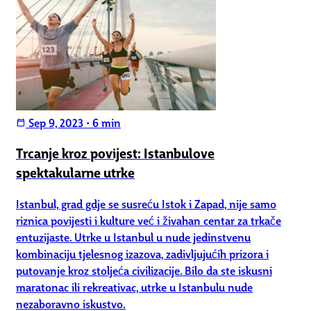
Sep 9, 2023
•
6 min
calendar_today
Trcanje kroz povijest: Istanbulove
spektakularne utrke
Istanbul, grad gdje se susreću Istok i Zapad, nije samo
riznica povijesti i kulture već i živahan centar za trkače
entuzijaste. Utrke u Istanbul u nude jedinstvenu
kombinaciju tjelesnog izazova, zadivljujućih prizora i
putovanje kroz stoljeća civilizacije. Bilo da ste iskusni
maratonac ili rekreativac, utrke u Istanbulu nude
nezaboravno iskustvo.