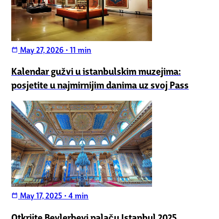
May 27, 2026
•
11 min
calendar_today
Kalendar gužvi u istanbulskim muzejima:
posjetite u najmirnijim danima uz svoj Pass
May 17, 2025
•
4 min
calendar_today
Otkrijte Beylerbeyi palaču Istanbul 2025