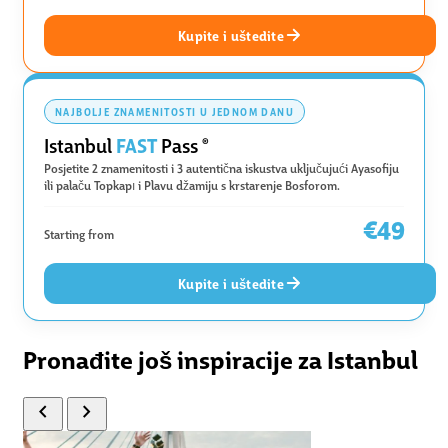
Kupite i uštedite
NAJBOLJE ZNAMENITOSTI U JEDNOM DANU
FAST
Istanbul
Pass
®
Posjetite 2 znamenitosti i 3 autentična iskustva uključujući Ayasofiju
ili palaču Topkapı i Plavu džamiju s krstarenje Bosforom.
€49
Starting from
Kupite i uštedite
Pronađite još inspiracije za Istanbul
chevron_left
chevron_right