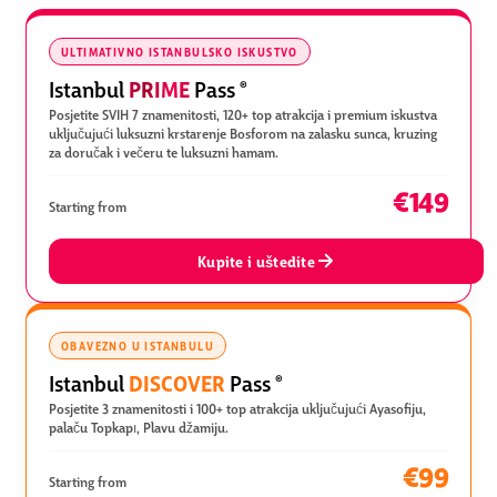
ULTIMATIVNO ISTANBULSKO ISKUSTVO
PRIME
Istanbul
Pass
®
Posjetite SVIH 7 znamenitosti, 120+ top atrakcija i premium iskustva
uključujući luksuzni krstarenje Bosforom na zalasku sunca, kruzing
za doručak i večeru te luksuzni hamam.
€149
Starting from
Kupite i uštedite
OBAVEZNO U ISTANBULU
DISCOVER
Istanbul
Pass
®
Posjetite 3 znamenitosti i 100+ top atrakcija uključujući Ayasofiju,
palaču Topkapı, Plavu džamiju.
€99
Starting from