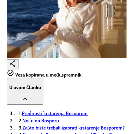
share
check_circle
Veza kopirana u međuspremnik!
U ovom članku
expand_less
1.
Prednosti krstarenja Bosporom
2.
Noću na Bosporu
3.
Zašto biste trebali izabrati krstarenje Bosporom?