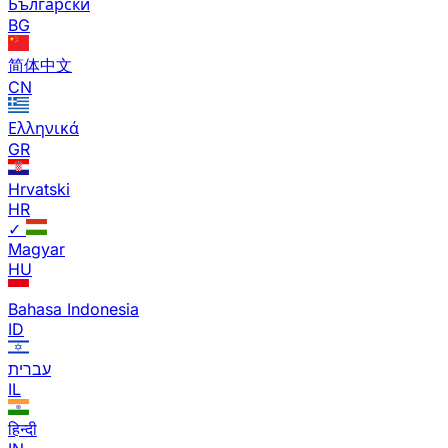
Български
BG
简体中文
CN
Ελληνικά
GR
Hrvatski
HR
✓
Magyar
HU
Bahasa Indonesia
ID
עברית
IL
हिन्दी