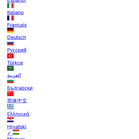
Italiano
Français
Deutsch
Русский
Türkçe
العربية
Български
简体中文
Ελληνικά
Hrvatski
✓
Magyar