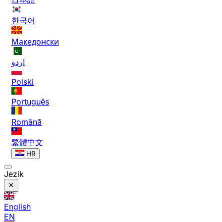
한국어
Македонски
اردو
Polski
Português
Română
繁體中文
HR
Jezik
English
EN