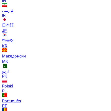
IN
فارسی
IR
日本語
JP
한국어
KR
Македонски
MK
اردو
PK
Polski
PL
Português
PT