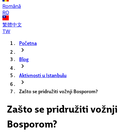
Română
RO
繁體中文
TW
Početna
chevron_right
Blog
chevron_right
Aktivnosti u Istanbulu
chevron_right
Zašto se pridružiti vožnji Bosporom?
Zašto se pridružiti vožnji
Bosporom?