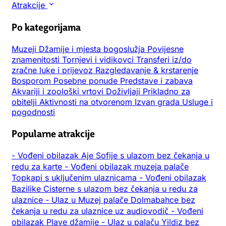
Atrakcije
Po kategorijama
Muzeji
Džamije i mjesta bogoslužja
Povijesne
znamenitosti
Tornjevi i vidikovci
Transferi iz/do
zračne luke i prijevoz
Razgledavanje & krstarenje
Bosporom
Posebne ponude
Predstave i zabava
Akvariji i zoološki vrtovi
Doživljaji
Prikladno za
obitelji
Aktivnosti na otvorenom
Izvan grada
Usluge i
pogodnosti
Popularne atrakcije
-
Vođeni obilazak Aje Sofije s ulazom bez čekanja u
redu za karte
-
Vođeni obilazak muzeja palače
Topkapi s uključenim ulaznicama
-
Vođeni obilazak
Bazilike Cisterne s ulazom bez čekanja u redu za
ulaznice
-
Ulaz u Muzej palače Dolmabahce bez
čekanja u redu za ulaznice uz audiovodič
-
Vođeni
obilazak Plave džamije
-
Ulaz u palaču Yildiz bez