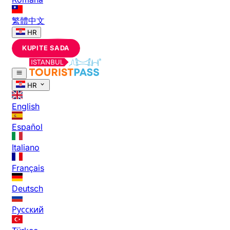
繁體中文
HR
KUPITE SADA
HR
English
Español
Italiano
Français
Deutsch
Русский