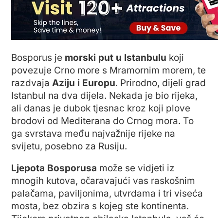
Bosporus je
morski put u Istanbulu
koji
povezuje Crno more s Mramornim morem, te
razdvaja
Aziju i Europu
. Prirodno, dijeli grad
Istanbul na dva dijela. Nekada je bio rijeka,
ali danas je dubok tjesnac kroz koji plove
brodovi od Mediterana do Crnog mora. To
ga svrstava među najvažnije
rijeke
na
svijetu, posebno za Rusiju.
Ljepota Bosporusa
može se vidjeti iz
mnogih kutova, očaravajući vas raskošnim
palačama, paviljonima, utvrdama i tri viseća
mosta, bez obzira s kojeg ste kontinenta.