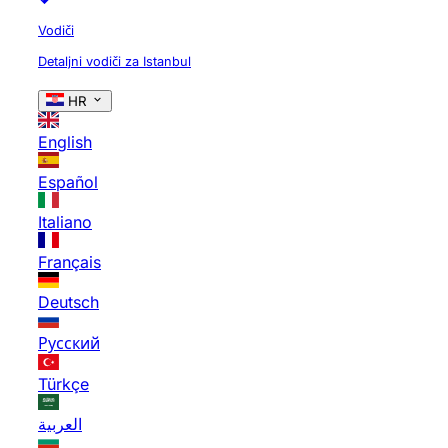
Vodiči
Detaljni vodiči za Istanbul
HR
English
Español
Italiano
Français
Deutsch
Русский
Türkçe
العربية