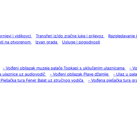
ornjevi i vidikovci
Transferi iz/do zračne luke i prijevoz
Razgledavanje 
sti na otvorenom
Izvan grada
Usluge i pogodnosti
-
Vođeni obilazak muzeja palače Topkapi s uključenim ulaznicama
-
Vo
a ulaznice uz audiovodič
-
Vođeni obilazak Plave džamije
-
Ulaz u pal
Pješačka tura Fener Balat uz stručnog vodiča
-
Vođena pješačka tura gra