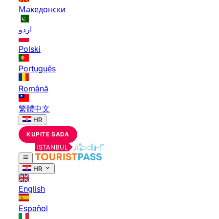
Македонски
اردو
Polski
Português
Română
繁體中文
HR
KUPITE SADA
HR
English
Español