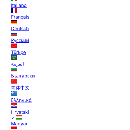
Italiano
Français
Deutsch
Русский
Türkçe
العربية
Български
简体中文
Ελληνικά
Hrvatski
✓
Magyar