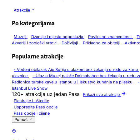
Atrakcije
Po kategorijama
Muzeji
Džamije i mjesta bogoslužja
Povijesne znamenitosti
T
Akvariji i zoološki vrtovi
Doživljaji
Prikladno za obitelji
Aktivno
Popularne atrakcije
-
Vođeni obilazak Aje Sofije s ulazom bez čekanja u redu za karte
ulaznice
-
Ulaz u Muzej palače Dolmabahce bez čekanja u redu z
Radionica turske kave u Istanbulu | Iskustvo kuhanja na pijesku
-
Istanbul Live Show
120+ atrakcija uz jedan Pass
Prikaži sve atrakcije
Planirajte i uštedite
Usporedite Pass opcije
Pass opcije i cijene
Pomoć