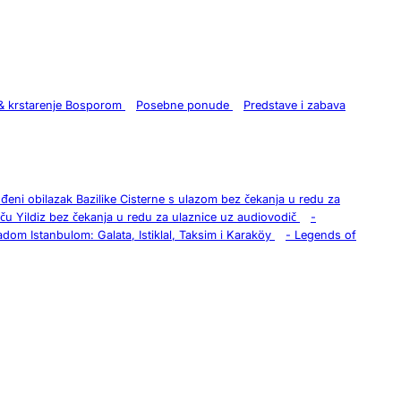
& krstarenje Bosporom
Posebne ponude
Predstave i zabava
đeni obilazak Bazilike Cisterne s ulazom bez čekanja u redu za
aču Yildiz bez čekanja u redu za ulaznice uz audiovodič
-
dom Istanbulom: Galata, Istiklal, Taksim i Karaköy
-
Legends of