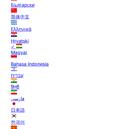
Български
简体中文
Ελληνικά
Hrvatski
✓
Magyar
Bahasa Indonesia
עברית
हिन्दी
فارسی
日本語
한국어