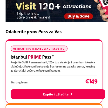
Odaberite
pravi Pass
za Vas
ULTIMATIVNO ISTANBULSKO ISKUSTVO
PRIME
Istanbul
Pass
®
Posjetite SVIH 7 znamenitosti, 120+ top atrakcija i premium iskustva
uključujući luksuzni krstarenje Bosforom na zalasku sunca, kruzing
za doručak i večeru te luksuzni hamam.
€149
Starting from
Kupite i uštedite