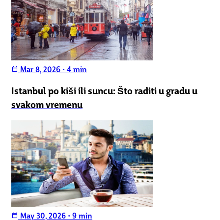
Mar 8, 2026
•
4 min
calendar_today
Istanbul po kiši ili suncu: Što raditi u gradu u
svakom vremenu
May 30, 2026
•
9 min
calendar_today