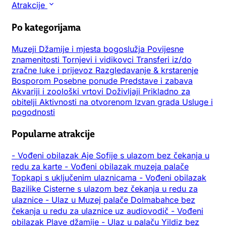
Atrakcije
Po kategorijama
Muzeji
Džamije i mjesta bogoslužja
Povijesne
znamenitosti
Tornjevi i vidikovci
Transferi iz/do
zračne luke i prijevoz
Razgledavanje & krstarenje
Bosporom
Posebne ponude
Predstave i zabava
Akvariji i zoološki vrtovi
Doživljaji
Prikladno za
obitelji
Aktivnosti na otvorenom
Izvan grada
Usluge i
pogodnosti
Popularne atrakcije
-
Vođeni obilazak Aje Sofije s ulazom bez čekanja u
redu za karte
-
Vođeni obilazak muzeja palače
Topkapi s uključenim ulaznicama
-
Vođeni obilazak
Bazilike Cisterne s ulazom bez čekanja u redu za
ulaznice
-
Ulaz u Muzej palače Dolmabahce bez
čekanja u redu za ulaznice uz audiovodič
-
Vođeni
obilazak Plave džamije
-
Ulaz u palaču Yildiz bez