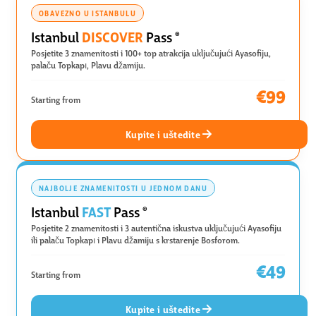
OBAVEZNO U ISTANBULU
DISCOVER
Istanbul
Pass
®
Posjetite 3 znamenitosti i 100+ top atrakcija uključujući Ayasofiju,
palaču Topkapı, Plavu džamiju.
€99
Starting from
Kupite i uštedite
NAJBOLJE ZNAMENITOSTI U JEDNOM DANU
FAST
Istanbul
Pass
®
Posjetite 2 znamenitosti i 3 autentična iskustva uključujući Ayasofiju
ili palaču Topkapı i Plavu džamiju s krstarenje Bosforom.
€49
Starting from
Kupite i uštedite