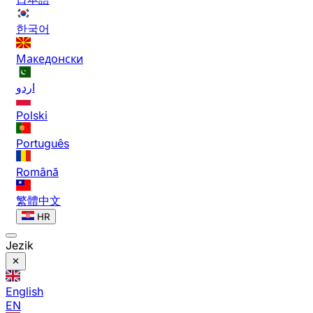
한국어
Македонски
اردو
Polski
Português
Română
繁體中文
HR
Jezik
English
EN