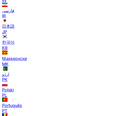
IN
فارسی
IR
日本語
JP
한국어
KR
Македонски
MK
اردو
PK
Polski
PL
Português
PT