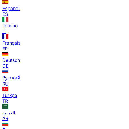
Español
ES
Italiano
IT
Français
FR
Deutsch
DE
Русский
RU
Türkçe
TR
العربية
AR