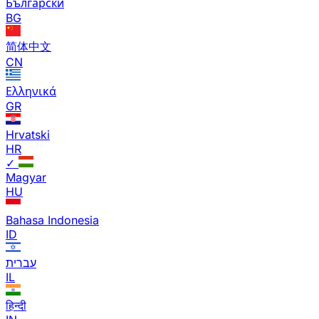
Български
BG
简体中文
CN
Ελληνικά
GR
Hrvatski
HR
✓
Magyar
HU
Bahasa Indonesia
ID
עברית
IL
हिन्दी