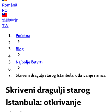
Română
RO
繁體中文
TW
Početna
chevron_right
Blog
chevron_right
Najbolje četvrti
chevron_right
Skriveni dragulji starog Istanbula: otkrivanje riznica
Skriveni dragulji starog
Istanbula: otkrivanje