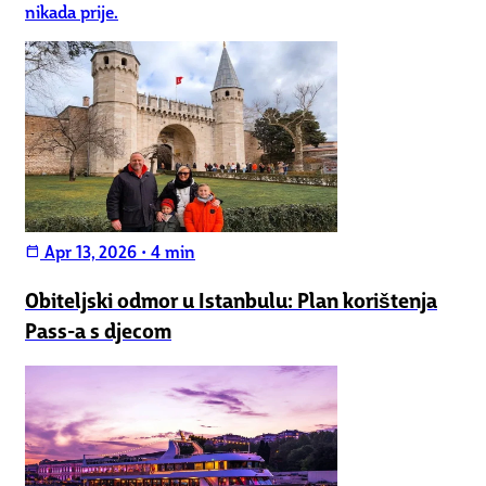
nikada prije.
Apr 13, 2026
•
4 min
calendar_today
Obiteljski odmor u Istanbulu: Plan korištenja
Pass-a s djecom