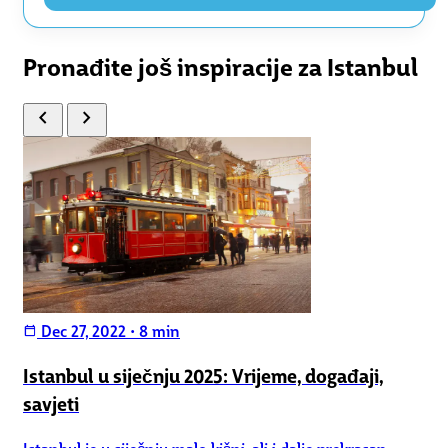
Pronađite još inspiracije za Istanbul
chevron_left
chevron_right
Dec 27, 2022
•
8 min
calendar_today
Istanbul u siječnju 2025: Vrijeme, događaji,
savjeti
Istanbul je u siječnju malo kišni, ali i dalje prekrasan.