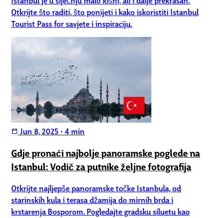
Otkrijte što raditi, što ponijeti i kako iskoristiti Istanbul
Tourist Pass for savjete i inspiraciju.
Jun 8, 2025
•
4 min
calendar_today
Gdje pronaći najbolje panoramske poglede na
Istanbul: Vodič za putnike željne fotografija
Otkrijte najljepše panoramske točke Istanbula, od
starinskih kula i terasa džamija do mirnih brda i
krstarenja Bosporom. Pogledajte gradsku siluetu kao