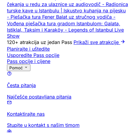
čekanja u redu za ulaznice uz audiovodič
-
Radionica
turske kave u Istanbulu | Iskustvo kuhanja na pijesku
-
Pješačka tura Fener Balat uz stručnog vodiča
-
Vođena pješačka tura gradom Istanbulom: Galata,
Istiklal, Taksim i Karaköy
-
Legends of Istanbul Live
Show
120+ atrakcija uz jedan Pass
Prikaži sve atrakcije
Planirajte i uštedite
Usporedite Pass opcije
Pass opcije i cijene
Pomoć
Česta pitanja
Najčešće postavljana pitanja
Kontaktirajte nas
Stupite u kontakt s našim timom