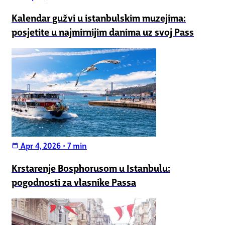
Kalendar gužvi u istanbulskim muzejima:
posjetite u najmirnijim danima uz svoj Pass
Apr 4, 2026
•
7 min
calendar_today
Krstarenje Bosphorusom u Istanbulu:
pogodnosti za vlasnike Passa