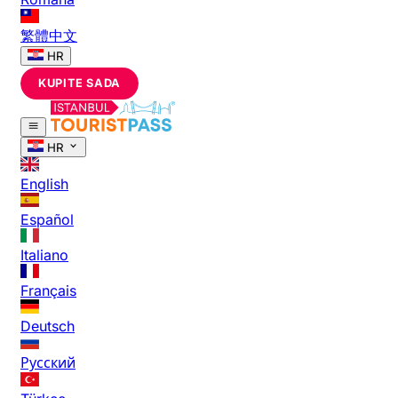
繁體中文
HR
KUPITE SADA
HR
English
Español
Italiano
Français
Deutsch
Русский