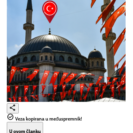
share
check_circle
Veza kopirana u međuspremnik!
U ovom članku