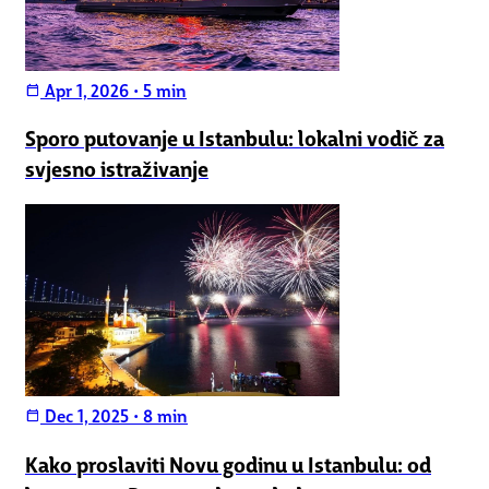
Apr 1, 2026
•
5 min
calendar_today
Sporo putovanje u Istanbulu: lokalni vodič za
svjesno istraživanje
Dec 1, 2025
•
8 min
calendar_today
Kako proslaviti Novu godinu u Istanbulu: od