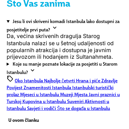
Što Vas zanima
Jesu li ovi skriveni komadi Istanbula lako dostupni za
expand_more
posjetitelje prvi puta?
Da, većina skrivenih dragulja Starog
Istanbula nalazi se u šetnoj udaljenosti od
popularnih atrakcija i dostupna je javnim
prijevozom ili hodanjem iz Sultanahmeta.
Koje su manje poznate lokacije za posjetiti u Starom
expand_more
Istanbulu?
sell
Oko Istanbula
Najbolje četvrti
Hrana i piće
Zdravlje
Povijest
Znamenitosti Istanbula
Istanbulski turistički
prolaz
Mjeseci u Istanbulu
Muzeji
Mjesta
Javni praznici u
Turskoj
Kupovina u Istanbulu
Suveniri
Aktivnosti u
Istanbulu
Savjeti i vodiči
Što se događa u Istanbulu
U ovom članku