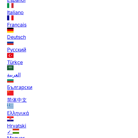
Italiano
Français
Deutsch
Русский
Türkçe
العربية
Български
简体中文
Ελληνικά
Hrvatski
✓
Magyar