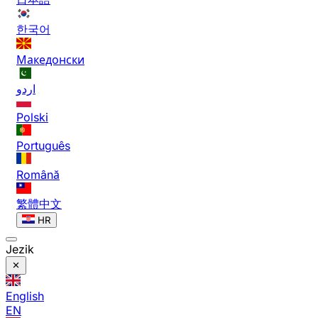
한국어
Македонски
اردو
Polski
Português
Română
繁體中文
HR
Jezik
English
EN