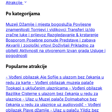
Atrakcije
Po kategorijama
Muzeji
Džamije i mjesta bogoslužja
Povijesne
znamenitosti
Tornjevi i vidikovci
Transferi iz/do
zračne luke i prijevoz
Razgledavanje & krstarenje
Bosporom
Posebne ponude
Predstave i zabava
Akvariji i zoološki vrtovi
Doživljaji
Prikladno za
obitelji
Aktivnosti na otvorenom
Izvan grada
Usluge i
pogodnosti
Popularne atrakcije
-
Vođeni obilazak Aje Sofije s ulazom bez čekanja u
redu za karte
-
Vođeni obilazak muzeja palače
Topkapi s uključenim ulaznicama
-
Vođeni obilazak
Bazilike Cisterne s ulazom bez čekanja u redu za
ulaznice
-
Ulaz u Muzej palače Dolmabahce bez
čekanja u redu za ulaznice uz audiovodič
-
Vođeni
obilazak Plave džamije
-
Ulaz u palaču Yildiz bez