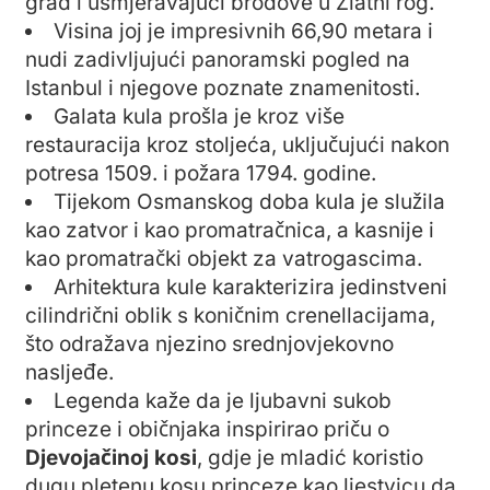
grad i usmjeravajući brodove u Zlatni rog.
Visina joj je impresivnih 66,90 metara i
nudi zadivljujući panoramski pogled na
Istanbul i njegove poznate znamenitosti.
Galata kula prošla je kroz više
restauracija kroz stoljeća, uključujući nakon
potresa 1509. i požara 1794. godine.
Tijekom Osmanskog doba kula je služila
kao zatvor i kao promatračnica, a kasnije i
kao promatrački objekt za vatrogascima.
Arhitektura kule karakterizira jedinstveni
cilindrični oblik s koničnim crenellacijama,
što odražava njezino srednjovjekovno
nasljeđe.
Legenda kaže da je ljubavni sukob
princeze i običnjaka inspirirao priču o
Djevojačinoj kosi
, gdje je mladić koristio
dugu pletenu kosu princeze kao ljestvicu da