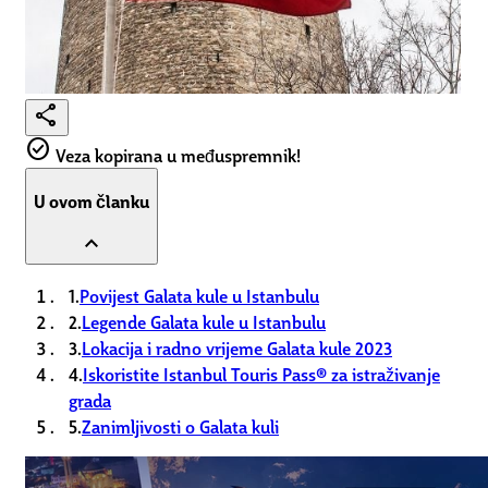
share
check_circle
Veza kopirana u međuspremnik!
U ovom članku
expand_less
1.
Povijest Galata kule u Istanbulu
2.
Legende Galata kule u Istanbulu
3.
Lokacija i radno vrijeme Galata kule 2023
4.
Iskoristite Istanbul Touris Pass® za istraživanje
grada
5.
Zanimljivosti o Galata kuli