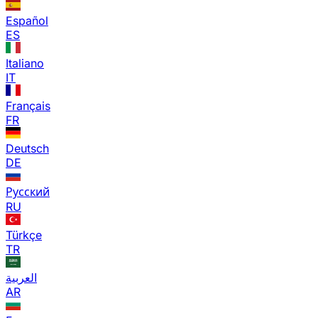
Español
ES
Italiano
IT
Français
FR
Deutsch
DE
Русский
RU
Türkçe
TR
العربية
AR