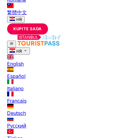
繁體中文
HR
KUPITE SADA
HR
English
Español
Italiano
Français
Deutsch
Русский