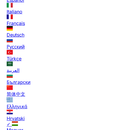
Italiano
Français
Deutsch
Русский
Türkçe
العربية
Български
简体中文
Ελληνικά
Hrvatski
✓
Magyar