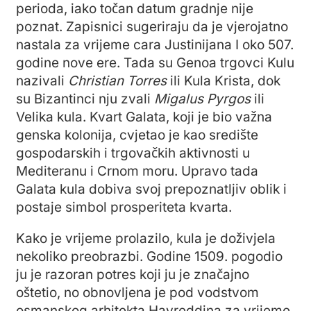
perioda, iako točan datum gradnje nije
poznat. Zapisnici sugeriraju da je vjerojatno
nastala za vrijeme cara Justinijana I oko 507.
godine nove ere. Tada su Genoa trgovci Kulu
nazivali
Christian Torres
ili Kula Krista, dok
su Bizantinci nju zvali
Migalus Pyrgos
ili
Velika kula. Kvart Galata, koji je bio važna
genska kolonija, cvjetao je kao središte
gospodarskih i trgovačkih aktivnosti u
Mediteranu i Crnom moru. Upravo tada
Galata kula dobiva svoj prepoznatljiv oblik i
postaje simbol prosperiteta kvarta.
Kako je vrijeme prolazilo, kula je doživjela
nekoliko preobrazbi. Godine 1509. pogodio
ju je razoran potres koji ju je značajno
oštetio, no obnovljena je pod vodstvom
osmanskog arhitekta Hayreddina za vrijeme