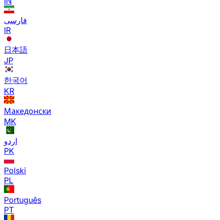
IN
فارسی
IR
日本語
JP
한국어
KR
Македонски
MK
اردو
PK
Polski
PL
Português
PT