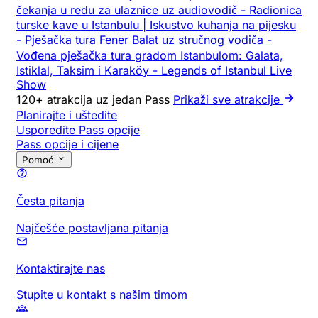
čekanja u redu za ulaznice uz audiovodič
-
Radionica
turske kave u Istanbulu | Iskustvo kuhanja na pijesku
-
Pješačka tura Fener Balat uz stručnog vodiča
-
Vođena pješačka tura gradom Istanbulom: Galata,
Istiklal, Taksim i Karaköy
-
Legends of Istanbul Live
Show
120+ atrakcija uz jedan Pass
Prikaži sve atrakcije
Planirajte i uštedite
Usporedite Pass opcije
Pass opcije i cijene
Pomoć
Česta pitanja
Najčešće postavljana pitanja
Kontaktirajte nas
Stupite u kontakt s našim timom