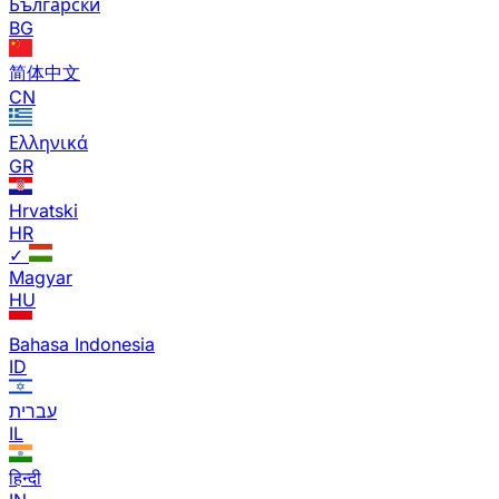
Български
BG
简体中文
CN
Ελληνικά
GR
Hrvatski
HR
✓
Magyar
HU
Bahasa Indonesia
ID
עברית
IL
हिन्दी