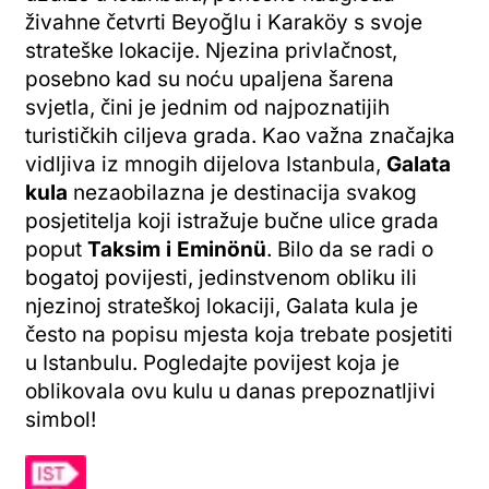
živahne četvrti Beyoğlu i Karaköy s svoje
strateške lokacije. Njezina privlačnost,
posebno kad su noću upaljena šarena
svjetla, čini je jednim od najpoznatijih
turističkih ciljeva grada. Kao važna značajka
vidljiva iz mnogih dijelova Istanbula,
Galata
kula
nezaobilazna je destinacija svakog
posjetitelja koji istražuje bučne ulice grada
poput
Taksim i Eminönü
. Bilo da se radi o
bogatoj povijesti, jedinstvenom obliku ili
njezinoj strateškoj lokaciji, Galata kula je
često na popisu mjesta koja trebate posjetiti
u Istanbulu. Pogledajte povijest koja je
oblikovala ovu kulu u danas prepoznatljivi
simbol!