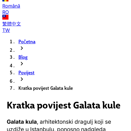
Română
RO
繁體中文
TW
Početna
chevron_right
Blog
chevron_right
Povijest
chevron_right
Kratka povijest Galata kule
Kratka povijest Galata kule
Galata kula
, arhitektonski dragulj koji se
uzdiže u Istanbulu, ponosno nadgleda