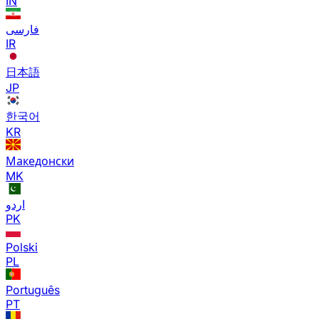
IN
فارسی
IR
日本語
JP
한국어
KR
Македонски
MK
اردو
PK
Polski
PL
Português
PT