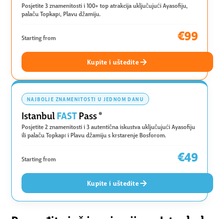
Posjetite 3 znamenitosti i 100+ top atrakcija uključujući Ayasofiju,
palaču Topkapı, Plavu džamiju.
€99
Starting from
Kupite i uštedite
NAJBOLJE ZNAMENITOSTI U JEDNOM DANU
FAST
Istanbul
Pass
®
Posjetite 2 znamenitosti i 3 autentična iskustva uključujući Ayasofiju
ili palaču Topkapı i Plavu džamiju s krstarenje Bosforom.
€49
Starting from
Kupite i uštedite