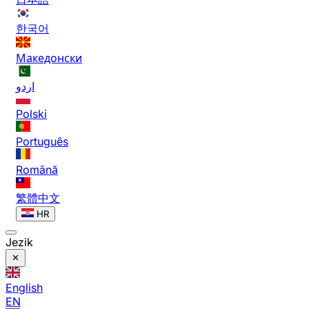
한국어
Македонски
اردو
Polski
Português
Română
繁體中文
HR
Jezik
English
EN