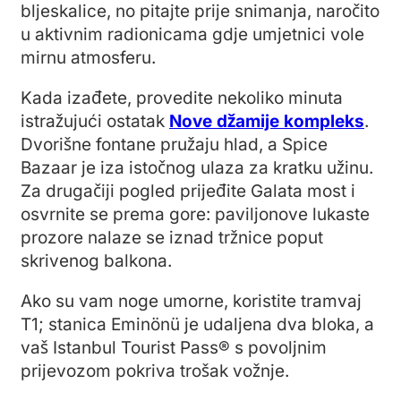
bljeskalice, no pitajte prije snimanja, naročito
u aktivnim radionicama gdje umjetnici vole
mirnu atmosferu.
Kada izađete, provedite nekoliko minuta
istražujući ostatak
Nove džamije kompleks
.
Dvorišne fontane pružaju hlad, a Spice
Bazaar je iza istočnog ulaza za kratku užinu.
Za drugačiji pogled prijeđite Galata most i
osvrnite se prema gore: paviljonove lukaste
prozore nalaze se iznad tržnice poput
skrivenog balkona.
Ako su vam noge umorne, koristite tramvaj
T1; stanica Eminönü je udaljena dva bloka, a
vaš Istanbul Tourist Pass® s povoljnim
prijevozom pokriva trošak vožnje.