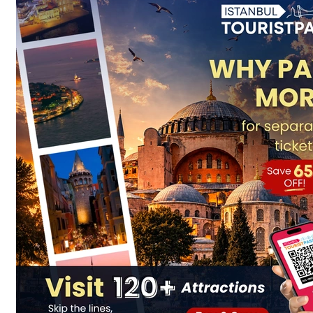
2.
Hünkar Pavilion Today
3.
Local Tips for Visiting Hünkar Pavilion
4.
Explore with Istanbul Tourist Pass