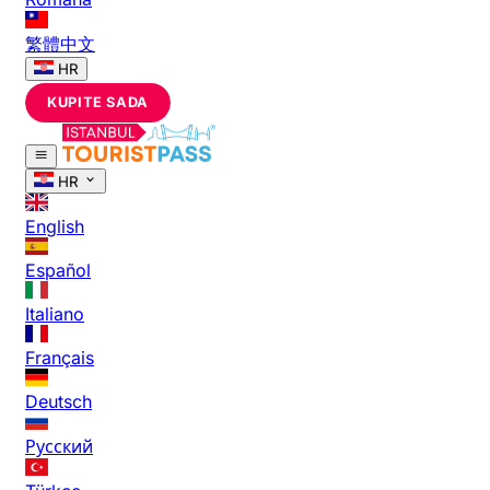
繁體中文
HR
KUPITE SADA
HR
English
Español
Italiano
Français
Deutsch
Русский