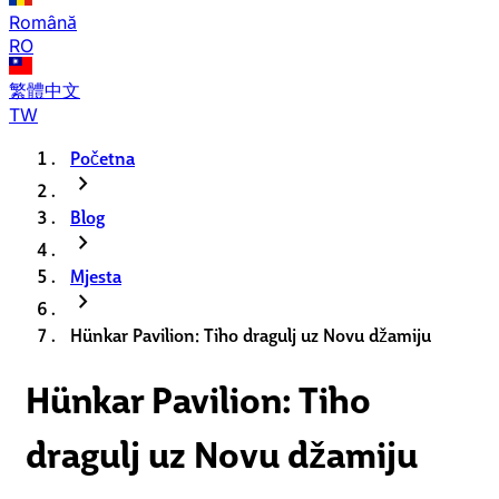
Română
RO
繁體中文
TW
Početna
chevron_right
Blog
chevron_right
Mjesta
chevron_right
Hünkar Pavilion: Tiho dragulj uz Novu džamiju
Hünkar Pavilion: Tiho
dragulj uz Novu džamiju