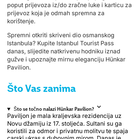
poput prijevoza iz/do zračne luke i karticu za
prijevoz koja je odmah spremna za
korištenje.
Spremni otkriti skriveni dio osmanskog
Istanbula? Kupite Istanbul Tourist Pass
danas, slijedite natkrivenu hodniku iznad
gužve i upoznajte mirnu eleganciju Hünkar
Pavilion.
Što Vas zanima
expand_more
Što se točno nalazi Hünkar Pavilion?
Paviljon je mala kraljevska rezidencija uz
Novu džamiju iz 17. stoljeća. Sultani su ga
koristili za odmor i privatnu molitvu te spaja
carski ukras s duhovnim mirom. Danas je