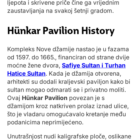
ljepota i skrivene priče čine ga vrijednim
zaustavljanja na svakoj šetnji gradom.
Hünkar Pavilion History
Kompleks Nove džamije nastao je u fazama
od 1597. do 1665., financiran od strane dvije
moćne žene dvora,
Safiye Sultan i Turhan
Hatice Sultan
. Kada je džamija otvorena,
arhitekti su dodali kraljevski paviljon kako bi
sultan mogao odmarati se i privatno moliti.
Ovaj
Hünkar Pavilion
povezan je s
džamijom kroz natkriven prolaz iznad ulice,
što je vladaru omogućavalo kretanje među
podanicima neprimijećeno.
Unutrašnjost nudi kaligrafske ploče, oslikane