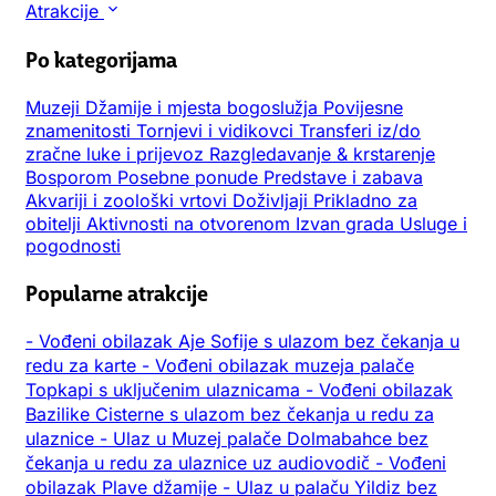
Atrakcije
Po kategorijama
Muzeji
Džamije i mjesta bogoslužja
Povijesne
znamenitosti
Tornjevi i vidikovci
Transferi iz/do
zračne luke i prijevoz
Razgledavanje & krstarenje
Bosporom
Posebne ponude
Predstave i zabava
Akvariji i zoološki vrtovi
Doživljaji
Prikladno za
obitelji
Aktivnosti na otvorenom
Izvan grada
Usluge i
pogodnosti
Popularne atrakcije
-
Vođeni obilazak Aje Sofije s ulazom bez čekanja u
redu za karte
-
Vođeni obilazak muzeja palače
Topkapi s uključenim ulaznicama
-
Vođeni obilazak
Bazilike Cisterne s ulazom bez čekanja u redu za
ulaznice
-
Ulaz u Muzej palače Dolmabahce bez
čekanja u redu za ulaznice uz audiovodič
-
Vođeni
obilazak Plave džamije
-
Ulaz u palaču Yildiz bez