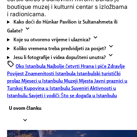
boutique muzej i kulturni centar s izložbama
i radionicama.
Kako doći do Hünkar Pavilion iz Sultanahmeta ili
expand_more
Galate?
expand_more
Koje su otvoreno vrijeme i ulaznica?
expand_more
Koliko vremena treba predvidjeti za posjet?
expand_more
Jesu li fotografije i videa dopušteni unutra?
sell
Oko Istanbula
Najbolje četvrti
Hrana i piće
Zdravlje
Povijest
Znamenitosti Istanbula
Istanbulski turistički
prolaz
Mjeseci u Istanbulu
Muzeji
Mjesta
Javni praznici u
Turskoj
Kupovina u Istanbulu
Suveniri
Aktivnosti u
Istanbulu
Savjeti i vodiči
Što se događa u Istanbulu
U ovom članku
expand_less
1.
Hünkar Pavilion History