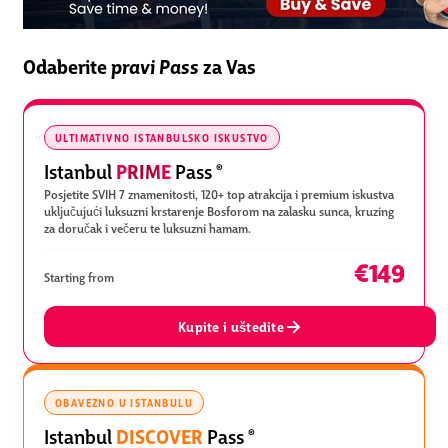
Odaberite
pravi Pass
za Vas
ULTIMATIVNO ISTANBULSKO ISKUSTVO
PRIME
Istanbul
Pass
®
Posjetite SVIH 7 znamenitosti, 120+ top atrakcija i premium iskustva
uključujući luksuzni krstarenje Bosforom na zalasku sunca, kruzing
za doručak i večeru te luksuzni hamam.
€149
Starting from
Kupite i uštedite
OBAVEZNO U ISTANBULU
DISCOVER
Istanbul
Pass
®