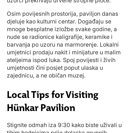
uzorci prekrivaju drvene stropne ploče.
Osim povijesnih prostorija, paviljon danas
djeluje kao kulturni centar. Događaju se
mnoge besplatne izložbe svake godine, a
nude se radionice kaligrafije, keramike i
barvanja po uzoru na marmorenje. Lokalni
umjetnici prodaju nakit i minijature u malim
ateljeima ispod luka. Spoj povijesti i živih
umjetnosti čini posjet poput ulaska u
zajednicu, a ne običan muzej.
Local Tips for Visiting
Hünkar Pavilion
Stignite odmah iza 9:30 kako biste uživali u
tihim hodnicima prije dolaska grupnih