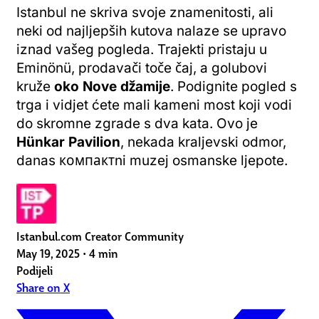
Istanbul ne skriva svoje znamenitosti, ali
neki od najljepših kutova nalaze se upravo
iznad vašeg pogleda. Trajekti pristaju u
Eminönü, prodavači toče čaj, a golubovi
kruže
oko Nove džamije
. Podignite pogled s
trga i vidjet ćete mali kameni most koji vodi
do skromne zgrade s dva kata. Ovo je
Hünkar Pavilion
, nekada kraljevski odmor,
danas компактni muzej osmanske ljepote.
Istanbul.com Creator Community
May 19, 2025
•
4 min
Podijeli
Share on X