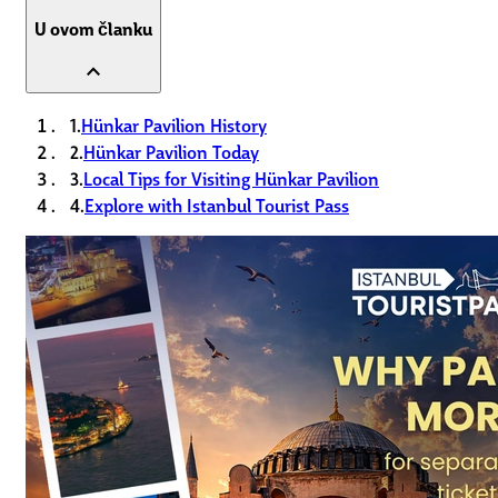
U ovom članku
expand_less
1.
Hünkar Pavilion History
2.
Hünkar Pavilion Today
3.
Local Tips for Visiting Hünkar Pavilion
4.
Explore with Istanbul Tourist Pass