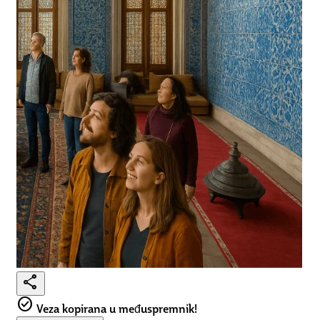
share
check_circle
Veza kopirana u međuspremnik!