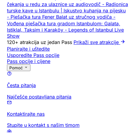
čekanja u redu za ulaznice uz audiovodič
-
Radionica
turske kave u Istanbulu | Iskustvo kuhanja na pijesku
-
Pješačka tura Fener Balat uz stručnog vodiča
-
Vođena pješačka tura gradom Istanbulom: Galata,
Istiklal, Taksim i Karaköy
-
Legends of Istanbul Live
Show
120+ atrakcija uz jedan Pass
Prikaži sve atrakcije
Planirajte i uštedite
Usporedite Pass opcije
Pass opcije i cijene
Pomoć
Česta pitanja
Najčešće postavljana pitanja
Kontaktirajte nas
Stupite u kontakt s našim timom