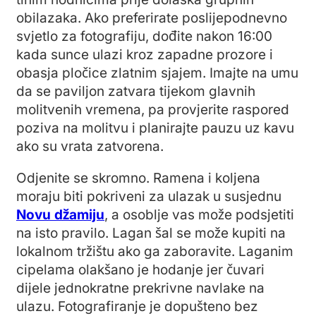
obilazaka. Ako preferirate poslijepodnevno
svjetlo za fotografiju, dođite nakon 16:00
kada sunce ulazi kroz zapadne prozore i
obasja pločice zlatnim sjajem. Imajte na umu
da se paviljon zatvara tijekom glavnih
molitvenih vremena, pa provjerite raspored
poziva na molitvu i planirajte pauzu uz kavu
ako su vrata zatvorena.
Odjenite se skromno. Ramena i koljena
moraju biti pokriveni za ulazak u susjednu
Novu džamiju
, a osoblje vas može podsjetiti
na isto pravilo. Lagan šal se može kupiti na
lokalnom tržištu ako ga zaboravite. Laganim
cipelama olakšano je hodanje jer čuvari
dijele jednokratne prekrivne navlake na
ulazu. Fotografiranje je dopušteno bez