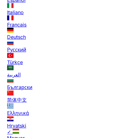
Italiano
Français
Deutsch
Русский
Türkçe
العربية
Български
简体中文
Ελληνικά
Hrvatski
✓
Magyar