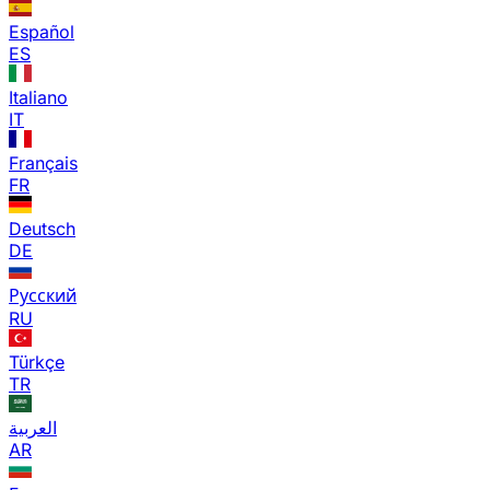
Español
ES
Italiano
IT
Français
FR
Deutsch
DE
Русский
RU
Türkçe
TR
العربية
AR