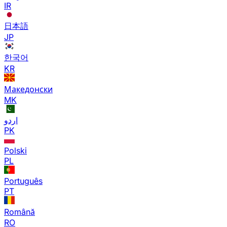
IR
日本語
JP
한국어
KR
Македонски
MK
اردو
PK
Polski
PL
Português
PT
Română
RO