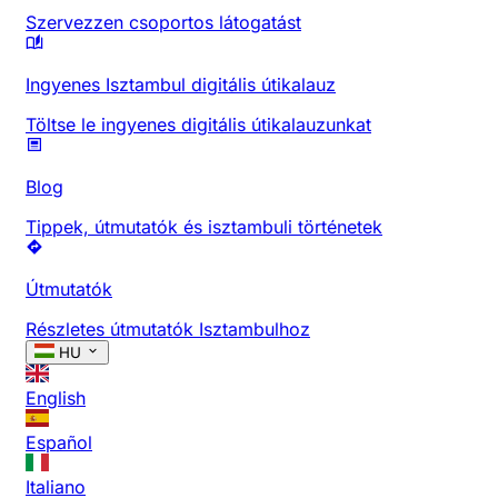
Szervezzen csoportos látogatást
Ingyenes Isztambul digitális útikalauz
Töltse le ingyenes digitális útikalauzunkat
Blog
Tippek, útmutatók és isztambuli történetek
Útmutatók
Részletes útmutatók Isztambulhoz
HU
English
Español
Italiano