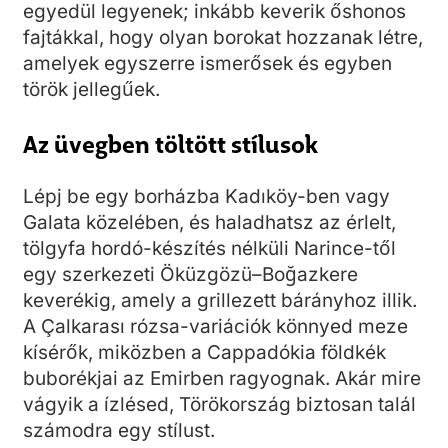
egyedül legyenek; inkább keverik őshonos
fajtákkal, hogy olyan borokat hozzanak létre,
amelyek egyszerre ismerősek és egyben
török jellegűek.
Az üvegben töltött stílusok
Lépj be egy borházba Kadıköy-ben vagy
Galata közelében, és haladhatsz az érlelt,
tölgyfa hordó-készítés nélküli Narince-től
egy szerkezeti Öküzgözü–Boğazkere
keverékig, amely a grillezett bárányhoz illik.
A Çalkarası rózsa-variációk könnyed meze
kísérők, miközben a Cappadókia földkék
buborékjai az Emirben ragyognak. Akár mire
vágyik a ízlésed, Törökország biztosan talál
számodra egy stílust.