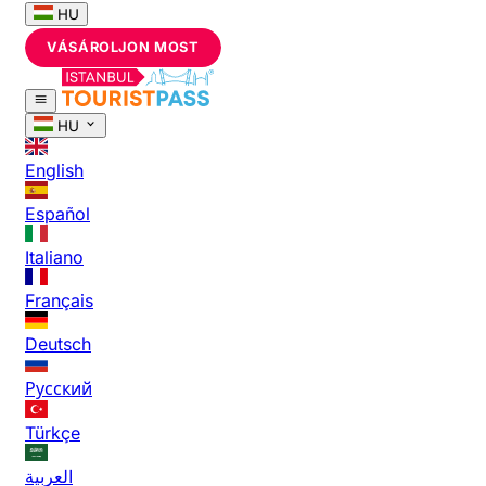
HU
VÁSÁROLJON MOST
HU
English
Español
Italiano
Français
Deutsch
Русский
Türkçe
العربية