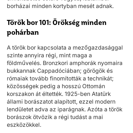
borházai minden kortyban mesét adnak.
Török bor 101: Örökség minden
pohárban
A török bor kapcsolata a mezőgazdasággal
szinte annyira régi, mint maga a
földművelés. Bronzkori amphorák nyomaira
bukkannak Cappadóciában; görögök és
rómaiak tovább finomították a technikát;
közösségek pedig a hosszú Ottomán
korszakon át éltették. 1925-ben Atatürk
állami borászatot alapított, ezzel modern
lendületet adva az iparágnak. Azóta a török
borászok ötvözik a régi tudást a mai
eszközökkel.