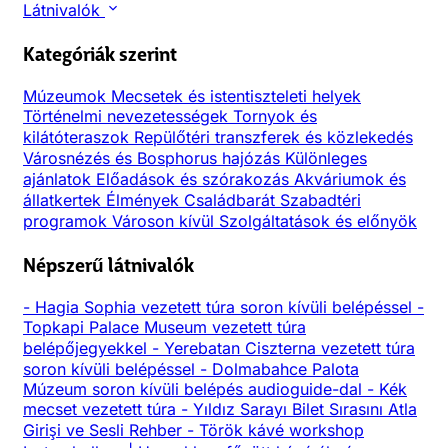
Látnivalók
Kategóriák szerint
Múzeumok
Mecsetek és istentiszteleti helyek
Történelmi nevezetességek
Tornyok és
kilátóteraszok
Repülőtéri transzferek és közlekedés
Városnézés és Bosphorus hajózás
Különleges
ajánlatok
Előadások és szórakozás
Akváriumok és
állatkertek
Élmények
Családbarát
Szabadtéri
programok
Városon kívül
Szolgáltatások és előnyök
Népszerű látnivalók
-
Hagia Sophia vezetett túra soron kívüli belépéssel
-
Topkapi Palace Museum vezetett túra
belépőjegyekkel
-
Yerebatan Ciszterna vezetett túra
soron kívüli belépéssel
-
Dolmabahce Palota
Múzeum soron kívüli belépés audioguide-dal
-
Kék
mecset vezetett túra
-
Yıldız Sarayı Bilet Sırasını Atla
Girişi ve Sesli Rehber
-
Török kávé workshop