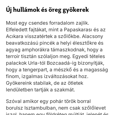
Új hullámok és öreg gyökerek
Most egy csendes forradalom zajlik.
Elfeledett fajtákat, mint a Papaskarası és az
Acıkara visszatértek a szőlőkbe. Alacsony
beavatkozású pincék a helyi élesztőkre és
agyag amphorákra támaszkodnak, hogy a
terroir tisztán szólaljon meg. Egyedi tételes
palackok Urla-tól Bozcaadá-ig bizonyítják,
hogy a tengerpart, a mészkő és a magasság
finom, izgalmas ízváltozásokat hoz.
Gyökereink stabilak, de az ötletek
lendületben tartják a szakmát.
Szóval amikor egy pohár török borral
borulsz Isztambulban, nem csak szőlőlevet
iszol, hanem egy földréteg múltját, jelenét és