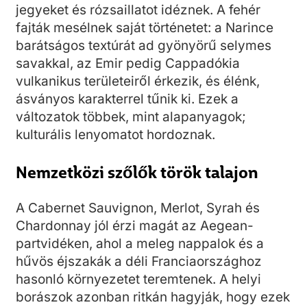
jegyeket és rózsaillatot idéznek. A fehér
fajták mesélnek saját történetet: a Narince
barátságos textúrát ad gyönyörű selymes
savakkal, az Emir pedig Cappadókia
vulkanikus területeiről érkezik, és élénk,
ásványos karakterrel tűnik ki. Ezek a
változatok többek, mint alapanyagok;
kulturális lenyomatot hordoznak.
Nemzetközi szőlők török talajon
A Cabernet Sauvignon, Merlot, Syrah és
Chardonnay jól érzi magát az Aegean-
partvidéken, ahol a meleg nappalok és a
hűvös éjszakák a déli Franciaországhoz
hasonló környezetet teremtenek. A helyi
borászok azonban ritkán hagyják, hogy ezek