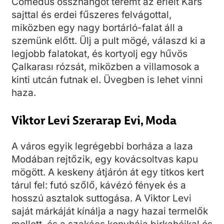
Comedus összhangot teremt az érlelt Kars
sajttal és erdei fűszeres felvágottal,
miközben egy nagy bortárló-falat áll a
szemünk előtt. Ülj a pult mögé, válaszd ki a
legjobb falatokat, és kortyolj egy hűvös
Çalkarası rózsát, miközben a villamosok a
kinti utcán futnak el. Üvegben is lehet vinni
haza.
Viktor Levi Szerarap Evi, Moda
A város egyik legrégebbi borháza a laza
Modában rejtőzik, egy kovácsoltvas kapu
mögött. A keskeny átjárón át egy titkos kert
tárul fel: futó szőlő, kávézó fények és a
hosszú asztalok suttogása. A Viktor Levi
saját márkáját kínálja a nagy hazai termelők