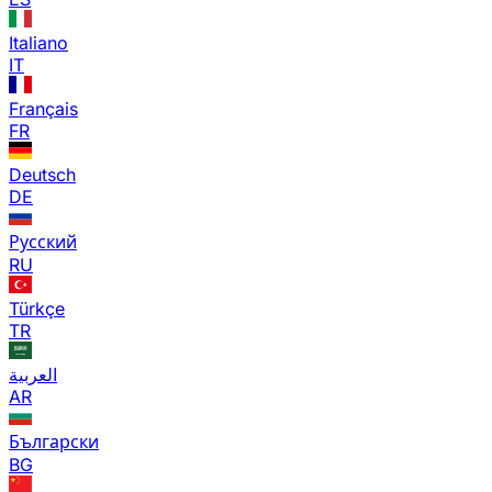
Italiano
IT
Français
FR
Deutsch
DE
Русский
RU
Türkçe
TR
العربية
AR
Български
BG