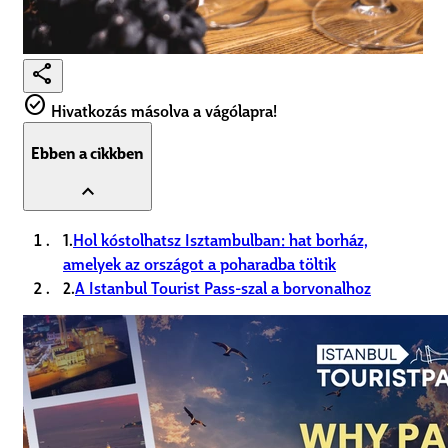
share
check_circle
Hivatkozás másolva a vágólapra!
Ebben a cikkben
expand_less
1.
Hol kóstolhatsz Isztambulban: hat borház,
amelyek az országot a poharadba töltik
2.
A Istanbul Tourist Pass-szal a borvonalhoz