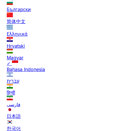
Български
简体中文
Ελληνικά
Hrvatski
Magyar
✓
Bahasa Indonesia
עברית
हिन्दी
فارسی
日本語
한국어