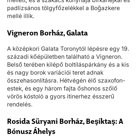
mellett, és a szakács konyhája birkahéjkal és
padlizsános tölgyfőzelékkel a Boğazkere
mellé illik.
Vigneron Borház, Galata
A középkori Galata Toronytól lépésre egy 19.
századi kőépületben található a Vigneron.
Belső terében kilépő boltíláspárkány és a kis
és nagy borok variációi teret adnak
összehasonlításra. Hétvégén élő szaxofon-
estek, és egy három fajta őshonos szőlő
vörös kóstoló a gyors itinerhez ésszerű
rendelés.
Rosida Süryani Borház, Beşiktaş: A
Bónusz Áhelys