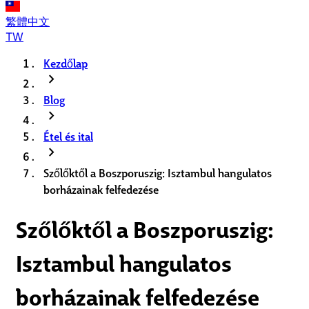
繁體中文
TW
Kezdőlap
chevron_right
Blog
chevron_right
Étel és ital
chevron_right
Szőlőktől a Boszporuszig: Isztambul hangulatos
borházainak felfedezése
Szőlőktől a Boszporuszig:
Isztambul hangulatos
borházainak felfedezése