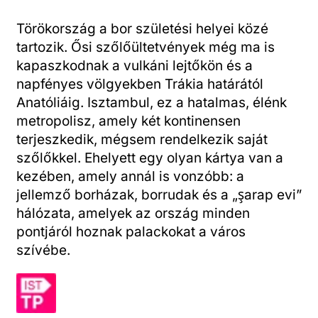
Törökország a bor születési helyei közé
tartozik. Ősi szőlőültetvények még ma is
kapaszkodnak a vulkáni lejtőkön és a
napfényes völgyekben Trákia határától
Anatóliáig. Isztambul, ez a hatalmas, élénk
metropolisz, amely két kontinensen
terjeszkedik, mégsem rendelkezik saját
szőlőkkel. Ehelyett egy olyan kártya van a
kezében, amely annál is vonzóbb: a
jellemző borházak, borrudak és a „şarap evi”
hálózata, amelyek az ország minden
pontjáról hoznak palackokat a város
szívébe.