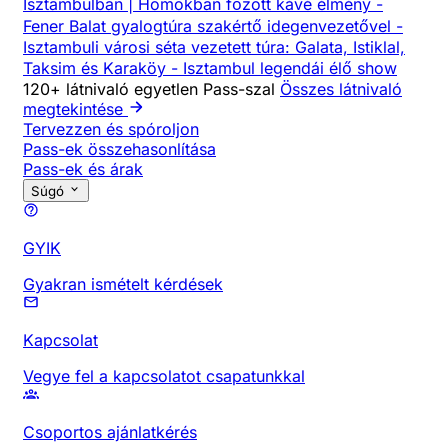
Isztambulban | Homokban főzött kávé élmény
-
Fener Balat gyalogtúra szakértő idegenvezetővel
-
Isztambuli városi séta vezetett túra: Galata, Istiklal,
Taksim és Karaköy
-
Isztambul legendái élő show
120+ látnivaló egyetlen Pass-szal
Összes látnivaló
megtekintése
Tervezzen és spóroljon
Pass-ek összehasonlítása
Pass-ek és árak
Súgó
GYIK
Gyakran ismételt kérdések
Kapcsolat
Vegye fel a kapcsolatot csapatunkkal
Csoportos ajánlatkérés