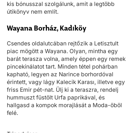
kis bónusszal szolgálunk, amit a legtöbb
útikönyv nem említ.
Wayana Borház, Kadıköy
Csendes oldalutcában rejtőzik a Letisztult
piac mögött a Wayana. Olyan, mintha egy
barát terasza volna, amely éppen egy remek
pincekínálatot tart. Minden tétel pohárban
kapható, legyen az Narince borhordóval
érintett, vagy lágy Kalecik Karası, illetve egy
friss Emir pét-nat. Ülj ki a teraszra, rendelj
hummuszt füstölt Urfa paprikával, és
hallgasd a kompok morajlását a Moda-öböl
felé.