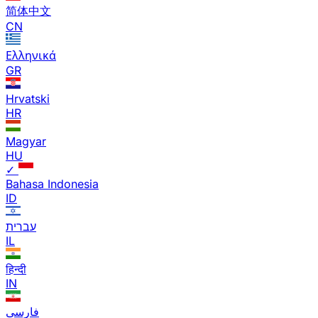
简体中文
CN
Ελληνικά
GR
Hrvatski
HR
Magyar
HU
✓
Bahasa Indonesia
ID
עברית
IL
हिन्दी
IN
فارسی