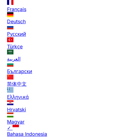
Français
Deutsch
Русский
Türkçe
العربية
Български
简体中文
Ελληνικά
Hrvatski
Magyar
✓
Bahasa Indonesia