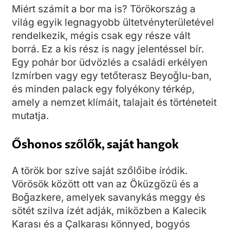
Miért számít a bor ma is? Törökország a
világ egyik legnagyobb ültetvényterületével
rendelkezik, mégis csak egy része vált
borrá. Ez a kis rész is nagy jelentéssel bír.
Egy pohár bor üdvözlés a családi erkélyen
Izmírben vagy egy tetőterasz Beyoğlu-ban,
és minden palack egy folyékony térkép,
amely a nemzet klímáit, talajait és történeteit
mutatja.
Őshonos szőlők, saját hangok
A török bor szíve saját szőlőibe íródik.
Vörösök között ott van az Öküzgözü és a
Boğazkere, amelyek savanykás meggy és
sötét szilva ízét adják, miközben a Kalecik
Karası és a Çalkarası könnyed, bogyós