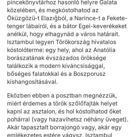
pincekönyvtárhoz hasonló helyre Galata
közelében, és megkóstolhatod az
Öküzgözü-t Elazığból, a Narince-t a Fekete-
tenger lábairól, és a bátor Egei-keverékeket
anélkül, hogy elhagynád a város határait.
Isztambul legyen Törökország hivatalos
kóstolóterme: egy hely, ahol az Anatólia
borászatának évszázados öröksége
találkozik a modern kíváncsisággal,
bőséges falatokkal és a Boszporusz
kishangosításával.
Eközben ebben a posztban megnézzük,
miért érdemes a török szőlőfajták helyet
kapni az asztalon, és hol kóstolhatod őket
pohárral (vagy hazavihetsz néhány üveget).
Akár tapasztalt borrajongó vagy, akár egy
emlékezetes estére vágysz, Isztambul