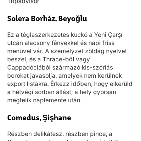
Tripadvisor
Solera Borház, Beyoğlu
Ez a téglaszerkezetes kuckó a Yeni Çarşı
utcán alacsony fényekkel és napi friss
menüvel vár. A személyzet zöldág nyelvet
beszél, és a Thrace-ből vagy
Cappadóciából származó kis-szériás
borokat javasolja, amelyek nem kerülnek
export listákra. Érkezz időben, hogy elkerüld
a hétvégi sorban állást; a hely gyorsan
megtelik naplemente után.
Comedus, Şişhane
Részben delikátesz, részben pince, a