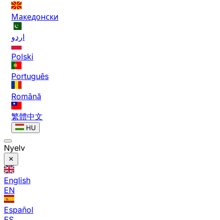
Македонски
اردو
Polski
Português
Română
繁體中文
HU
Nyelv
English
EN
Español
ES