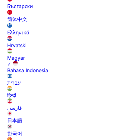
Български
简体中文
Ελληνικά
Hrvatski
Magyar
✓
Bahasa Indonesia
עברית
हिन्दी
فارسی
日本語
한국어