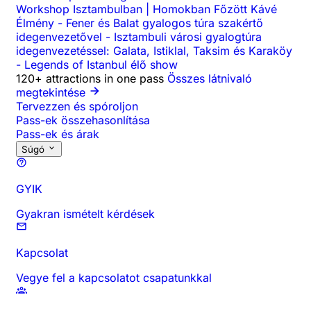
Workshop Isztambulban | Homokban Főzött Kávé
Élmény
-
Fener és Balat gyalogos túra szakértő
idegenvezetővel
-
Isztambuli városi gyalogtúra
idegenvezetéssel: Galata, Istiklal, Taksim és Karaköy
-
Legends of Istanbul élő show
120+ attractions in one pass
Összes látnivaló
megtekintése
Tervezzen és spóroljon
Pass-ek összehasonlítása
Pass-ek és árak
Súgó
GYIK
Gyakran ismételt kérdések
Kapcsolat
Vegye fel a kapcsolatot csapatunkkal