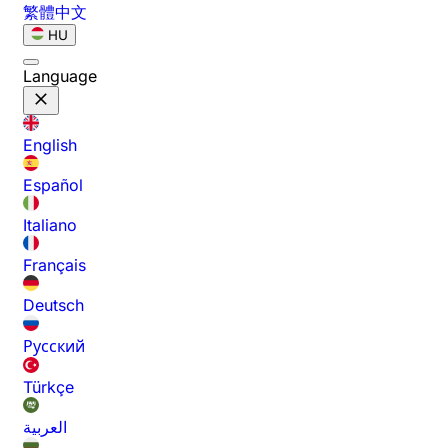
繁體中文
HU
Language
English
Español
Italiano
Français
Deutsch
Русский
Türkçe
العربية