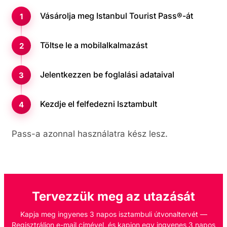
Vásárolja meg Istanbul Tourist Pass®-át
Töltse le a mobilalkalmazást
Jelentkezzen be foglalási adataival
Kezdje el felfedezni Isztambult
Pass-a azonnal használatra kész lesz.
Tervezzük meg az utazását
Kapja meg ingyenes 3 napos isztambuli útvonaltervét —
Regisztráljon e-mail címével, és kapjon egy ingyenes 3 napos