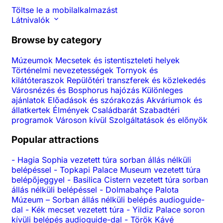
Töltse le a mobilalkalmazást
Látnivalók
Browse by category
Múzeumok
Mecsetek és istentiszteleti helyek
Történelmi nevezetességek
Tornyok és
kilátóteraszok
Repülőtéri transzferek és közlekedés
Városnézés és Bosphorus hajózás
Különleges
ajánlatok
Előadások és szórakozás
Akváriumok és
állatkertek
Élmények
Családbarát
Szabadtéri
programok
Városon kívül
Szolgáltatások és előnyök
Popular attractions
-
Hagia Sophia vezetett túra sorban állás nélküli
belépéssel
-
Topkapi Palace Museum vezetett túra
belépőjeggyel
-
Basilica Cistern vezetett túra sorban
állás nélküli belépéssel
-
Dolmabahçe Palota
Múzeum – Sorban állás nélküli belépés audioguide-
dal
-
Kék mecset vezetett túra
-
Yildiz Palace soron
kívüli belépés audioguide-dal
-
Török Kávé