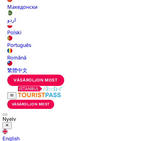
Македонски
اردو
Polski
Português
Română
繁體中文
VÁSÁROLJON MOST
VÁSÁROLJON MOST
Nyelv
English