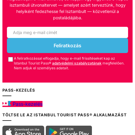
isztambuli útvonaltervet — amelyet azért terveztünk, hogy
helyiként fedezhesse fel Isztambult — közvetlenül a
postaládájába.
Feliratkozás
A feliratkozással elfogadja, hogy e-mail fríssítéseket kap az
Istanbul Tourist Pass®
adatvédelmi szabályzatának
megfelelően.
Nem adjuk el személyes adatait.
PASS-KEZELÉS
Pass-kezelés
TÖLTSE LE AZ ISTANBUL TOURIST PASS® ALKALMAZÁST