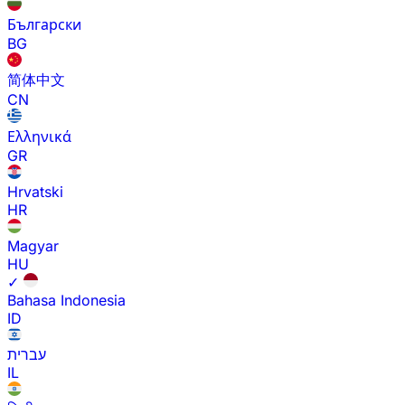
Български
BG
简体中文
CN
Ελληνικά
GR
Hrvatski
HR
Magyar
HU
✓
Bahasa Indonesia
ID
עברית
IL