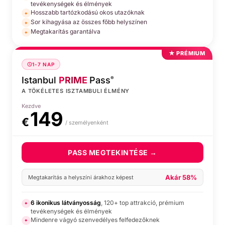
tevékenységek és élmények
Hosszabb tartózkodású okos utazóknak
✦
Sor kihagyása az összes főbb helyszínen
✦
Megtakarítás garantálva
✦
★ PRÉMIUM
1-7 NAP
Istanbul
PRIME
Pass
®
A TÖKÉLETES ISZTAMBULI ÉLMÉNY
Kezdve
149
€
/ személyenként
PASS MEGTEKINTÉSE →
Akár 58%
Megtakarítás a helyszíni árakhoz képest
6 ikonikus látványosság
, 120+ top attrakció, prémium
✦
tevékenységek és élmények
Mindenre vágyó szenvedélyes felfedezőknek
✦