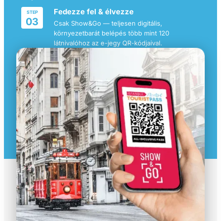
Fedezze fel & élvezze
STEP
03
Csak Show&Go — teljesen digitális,
környezetbarát belépés több mint 120
látnivalóhoz az e-jegy QR-kódjaival.