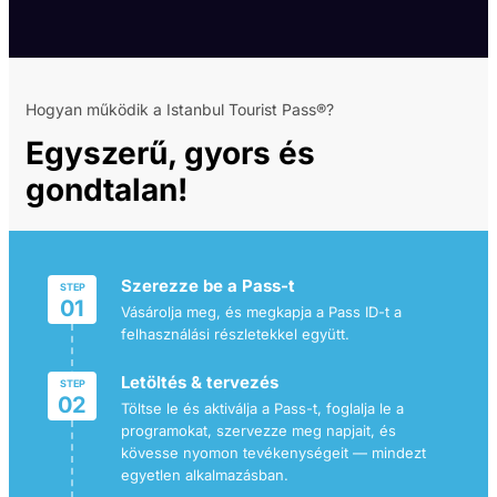
Hogyan működik a Istanbul Tourist Pass®?
Egyszerű, gyors és
gondtalan!
Szerezze be a Pass-t
STEP
01
Vásárolja meg, és megkapja a Pass ID-t a
felhasználási részletekkel együtt.
Letöltés & tervezés
STEP
02
Töltse le és aktiválja a Pass-t, foglalja le a
programokat, szervezze meg napjait, és
kövesse nyomon tevékenységeit — mindezt
egyetlen alkalmazásban.