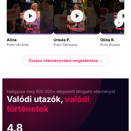
Alina
Ursula P.
Olina R.
from Ukraine
from Germany
from Russia
Összes véleményvideó megtekintése →
Hallgassa meg 500 000+ elégedett látogató véleményét
Valódi utazók,
valódi
történetek
4.8