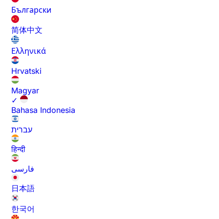
Български
简体中文
Ελληνικά
Hrvatski
Magyar
✓
Bahasa Indonesia
עברית
हिन्दी
فارسی
日本語
한국어