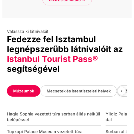
Válassza ki látnivalóit
Fedezze fel Isztambul
legnépszerűbb látnivalóit az
Istanbul Tourist Pass®
segítségével
Múzeumok
Mecsetek és istentiszteleti helyek
Törté
Hagia Sophia vezetett túra sorban állás nélküli
Yildiz Palace 
belépéssel
dal
Topkapi Palace Museum vezetett túra
Sorban állás 