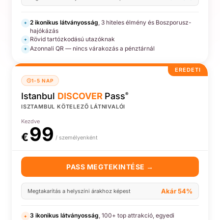
2 ikonikus látványosság
, 3 hiteles élmény és Boszporusz-
✦
hajókázás
Rövid tartózkodású utazóknak
✦
Azonnali QR — nincs várakozás a pénztárnál
✦
EREDETI
1-5 NAP
Istanbul
DISCOVER
Pass
®
ISZTAMBUL KÖTELEZŐ LÁTNIVALÓI
Kezdve
99
€
/ személyenként
PASS MEGTEKINTÉSE →
Akár 54%
Megtakarítás a helyszíni árakhoz képest
3 ikonikus látványosság
, 100+ top attrakció, egyedi
✦