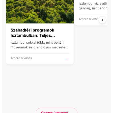
útmutató
(2026)
Isztambul víz alatti vi
gazdag, mint a történ
világszínvonalú akvár
kivételes…
12perc olvasás
Szabadtéri programok
Isztambulban: Teljes
útmutató (2026)
Isztambul sokkal több, mint beltéri
múzeumok és grandiózus mecsetek.
A város hét dombra és két
kontinensre…
→
12perc olvasás
Összes útmutató →