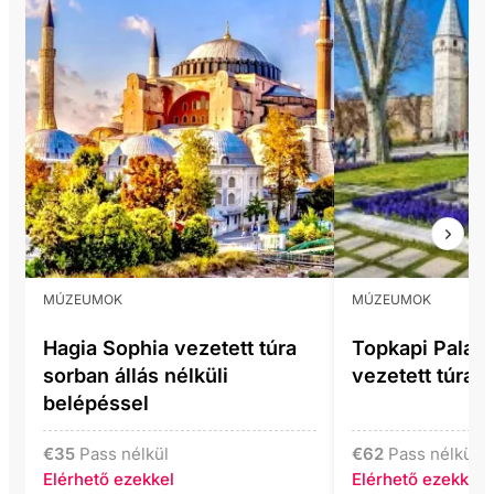
MÚZEUMOK
MÚZEUMOK
Hagia Sophia vezetett túra
Topkapi Pala
sorban állás nélküli
vezetett túra 
belépéssel
€
35
Pass nélkül
€
62
Pass nélkül
Elérhető ezekkel
Elérhető ezekkel