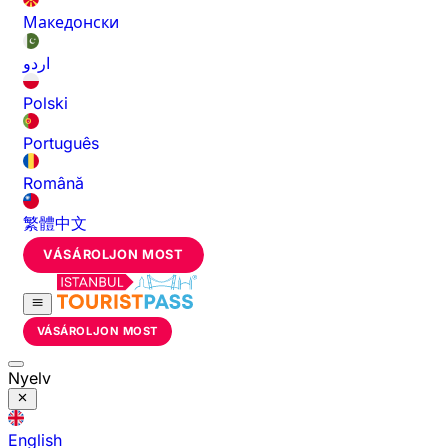
Македонски
اردو
Polski
Português
Română
繁體中文
VÁSÁROLJON MOST
VÁSÁROLJON MOST
Nyelv
English