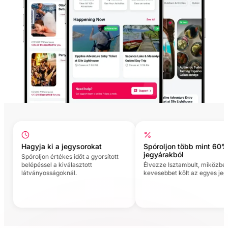
Hagyja ki a jegysorokat
Spóroljon több mint 60%-o
jegyárakból
Spóroljon értékes időt a gyorsított
belépéssel a kiválasztott
Élvezze Isztambult, miközben jó
látványosságoknál.
kevesebbet költ az egyes jegyek