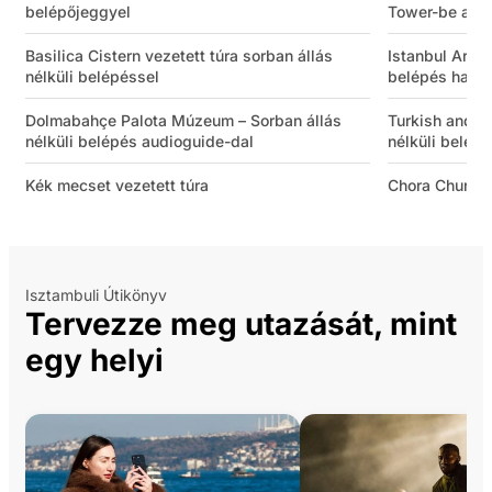
belépőjeggyel
Tower-be audi
Basilica Cistern vezetett túra sorban állás
Istanbul Arch
nélküli belépéssel
belépés hang
Dolmabahçe Palota Múzeum – Sorban állás
Turkish and I
nélküli belépés audioguide-dal
nélküli belép
Kék mecset vezetett túra
Chora Church
Isztambuli Útikönyv
Tervezze meg utazását, mint
egy helyi