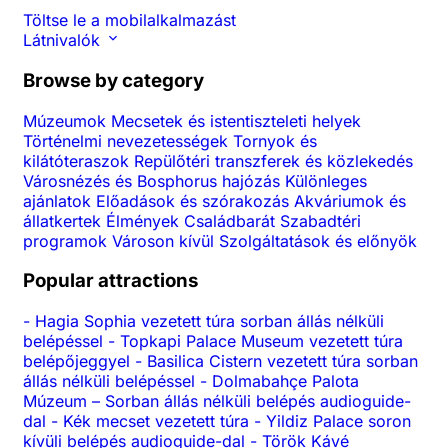
Töltse le a mobilalkalmazást
Látnivalók
Browse by category
Múzeumok
Mecsetek és istentiszteleti helyek
Történelmi nevezetességek
Tornyok és
kilátóteraszok
Repülőtéri transzferek és közlekedés
Városnézés és Bosphorus hajózás
Különleges
ajánlatok
Előadások és szórakozás
Akváriumok és
állatkertek
Élmények
Családbarát
Szabadtéri
programok
Városon kívül
Szolgáltatások és előnyök
Popular attractions
-
Hagia Sophia vezetett túra sorban állás nélküli
belépéssel
-
Topkapi Palace Museum vezetett túra
belépőjeggyel
-
Basilica Cistern vezetett túra sorban
állás nélküli belépéssel
-
Dolmabahçe Palota
Múzeum – Sorban állás nélküli belépés audioguide-
dal
-
Kék mecset vezetett túra
-
Yildiz Palace soron
kívüli belépés audioguide-dal
-
Török Kávé