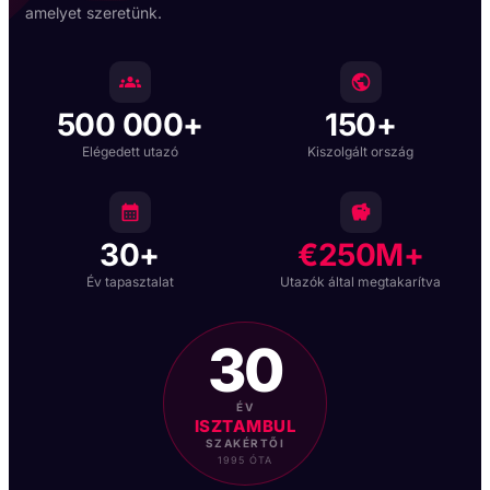
amelyet szeretünk.
500 000+
150+
Elégedett utazó
Kiszolgált ország
30+
€250M+
Év tapasztalat
Utazók által megtakarítva
30
ÉV
ISZTAMBUL
SZAKÉRTŐI
1995 ÓTA