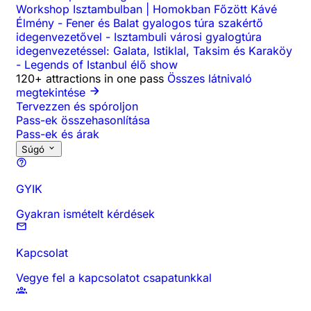
Workshop Isztambulban | Homokban Főzött Kávé
Élmény
-
Fener és Balat gyalogos túra szakértő
idegenvezetővel
-
Isztambuli városi gyalogtúra
idegenvezetéssel: Galata, Istiklal, Taksim és Karaköy
-
Legends of Istanbul élő show
120+ attractions in one pass
Összes látnivaló
megtekintése
Tervezzen és spóroljon
Pass-ek összehasonlítása
Pass-ek és árak
Súgó
GYIK
Gyakran ismételt kérdések
Kapcsolat
Vegye fel a kapcsolatot csapatunkkal