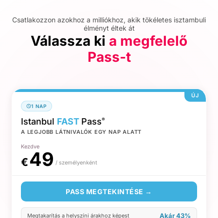
Csatlakozzon azokhoz a milliókhoz, akik tökéletes isztambuli
élményt éltek át
Válassza ki
a megfelelő
Pass-t
ÚJ
1 NAP
Istanbul
FAST
Pass
®
A LEGJOBB LÁTNIVALÓK EGY NAP ALATT
Kezdve
49
€
/ személyenként
PASS MEGTEKINTÉSE →
Akár 43%
Megtakarítás a helyszíni árakhoz képest