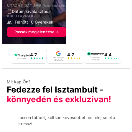
UTAZÁS DÁTUMA
(Nem kötelező)
Dátum kiválasztása
KIK UTAZNAK?
1 Felnőtt
0 Gyerekek
Passok megjelenítése →
4.7
4.7
4.4
Travellers'
2K+ Google
★
★
★
★
★
★
★
★
★
★
★
★
★
★
★
Excellent
Choice
vélemény
Mit kap Ön?
Fedezze fel Isztambult -
könnyedén és exkluzívan!
Lásson többet, költsön kevesebbet, és felejtse el a
stresszt.