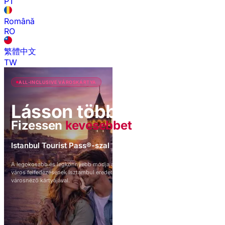
PT
Română
RO
繁體中文
TW
ALL-INCLUSIVE VÁROSKÁRTYA
Lásson többet
Fizessen
kevesebbet
Istanbul Tourist Pass®-szal
A legokosabb és legkönnyebb módja az egész
város felfedezésének Isztambul eredeti
városnéző kártyájával.