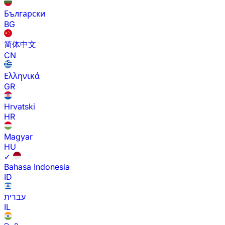
Български
BG
简体中文
CN
Ελληνικά
GR
Hrvatski
HR
Magyar
HU
✓
Bahasa Indonesia
ID
עברית
IL