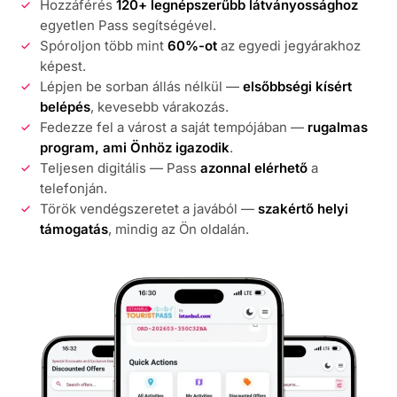
Hozzáférés
120+ legnépszerűbb látványossághoz
egyetlen Pass segítségével.
Spóroljon több mint
60%-ot
az egyedi jegyárakhoz
képest.
Lépjen be sorban állás nélkül —
elsőbbségi kísért
belépés
, kevesebb várakozás.
Fedezze fel a várost a saját tempójában —
rugalmas
program, ami Önhöz igazodik
.
Teljesen digitális — Pass
azonnal elérhető
a
telefonján.
Török vendégszeretet a javából —
szakértő helyi
támogatás
, mindig az Ön oldalán.