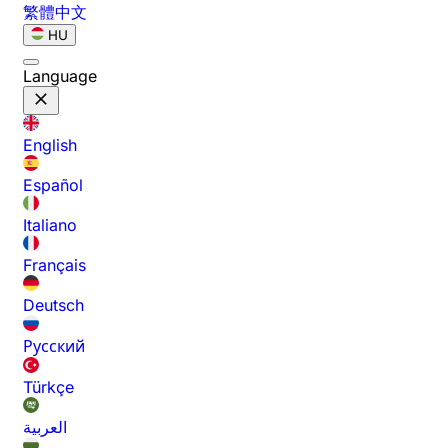
繁體中文
HU
Language
English
Español
Italiano
Français
Deutsch
Русский
Türkçe
العربية