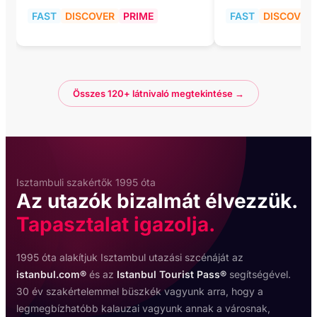
FAST
DISCOVER
PRIME
FAST
DISCOVER
Összes 120+ látnivaló megtekintése →
Isztambuli szakértők 1995 óta
Az utazók bizalmát élvezzük.
Tapasztalat igazolja.
1995 óta alakítjuk Isztambul utazási szcénáját az
istanbul.com®
és az
Istanbul Tourist Pass®
segítségével.
30 év szakértelemmel büszkék vagyunk arra, hogy a
legmegbízhatóbb kalauzai vagyunk annak a városnak,