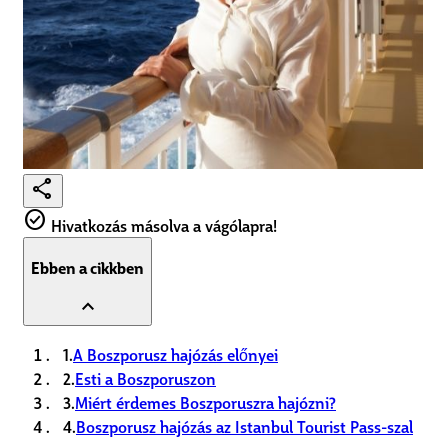
share
check_circle
Hivatkozás másolva a vágólapra!
Ebben a cikkben
expand_less
1.
A Boszporusz hajózás előnyei
2.
Esti a Boszporuszon
3.
Miért érdemes Boszporuszra hajózni?
4.
Boszporusz hajózás az Istanbul Tourist Pass-szal