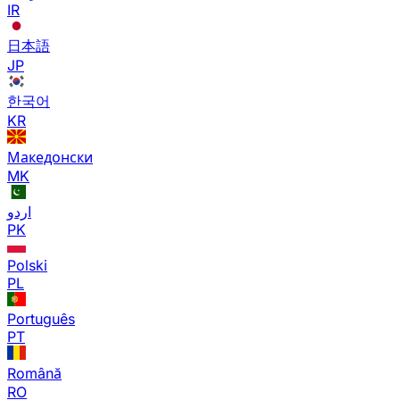
IR
日本語
JP
한국어
KR
Македонски
MK
اردو
PK
Polski
PL
Português
PT
Română
RO