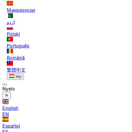
Македонски
اردو
Polski
Português
Română
繁體中文
HU
Nyelv
English
EN
Español
ES