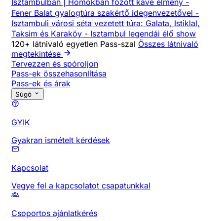
Isztambulban | Homokban főzött kávé élmény
-
Fener Balat gyalogtúra szakértő idegenvezetővel
-
Isztambuli városi séta vezetett túra: Galata, Istiklal,
Taksim és Karaköy
-
Isztambul legendái élő show
120+ látnivaló egyetlen Pass-szal
Összes látnivaló
megtekintése
Tervezzen és spóroljon
Pass-ek összehasonlítása
Pass-ek és árak
Súgó
GYIK
Gyakran ismételt kérdések
Kapcsolat
Vegye fel a kapcsolatot csapatunkkal
Csoportos ajánlatkérés