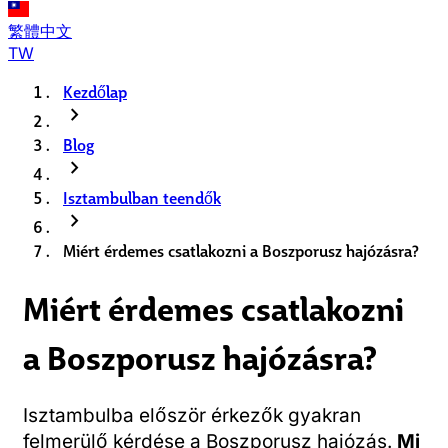
繁體中文
TW
Kezdőlap
chevron_right
Blog
chevron_right
Isztambulban teendők
chevron_right
Miért érdemes csatlakozni a Boszporusz hajózásra?
Miért érdemes csatlakozni
a Boszporusz hajózásra?
Isztambulba először érkezők gyakran
felmerülő kérdése a Boszporusz hajózás.
Mi