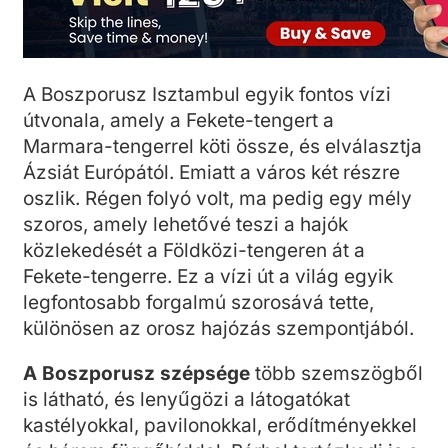
A Boszporusz Isztambul egyik fontos vízi
útvonala, amely a Fekete-tengert a
Marmara-tengerrel köti össze, és elválasztja
Ázsiát Európától. Emiatt a város két részre
oszlik. Régen folyó volt, ma pedig egy mély
szoros, amely lehetővé teszi a hajók
közlekedését a Földközi-tengeren át a
Fekete-tengerre. Ez a vízi út a világ egyik
legfontosabb forgalmú szorosává tette,
különösen az orosz hajózás szempontjából.
A Boszporusz szépsége
több szemszögből
is látható, és lenyűgözi a látogatókat
kastélyokkal, pavilonokkal, erődítményekkel