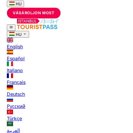
HU
VÁSÁROLJON MOST
HU
English
Español
Italiano
Français
Deutsch
Русский
Türkçe
العربية