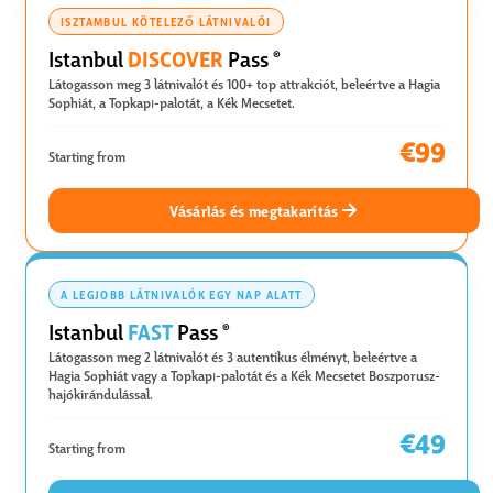
ISZTAMBUL KÖTELEZŐ LÁTNIVALÓI
DISCOVER
Istanbul
Pass
®
Látogasson meg 3 látnivalót és 100+ top attrakciót, beleértve a Hagia
Sophiát, a Topkapı-palotát, a Kék Mecsetet.
€99
Starting from
Vásárlás és megtakarítás
A LEGJOBB LÁTNIVALÓK EGY NAP ALATT
FAST
Istanbul
Pass
®
Látogasson meg 2 látnivalót és 3 autentikus élményt, beleértve a
Hagia Sophiát vagy a Topkapı-palotát és a Kék Mecsetet Boszporusz-
hajókirándulással.
€49
Starting from