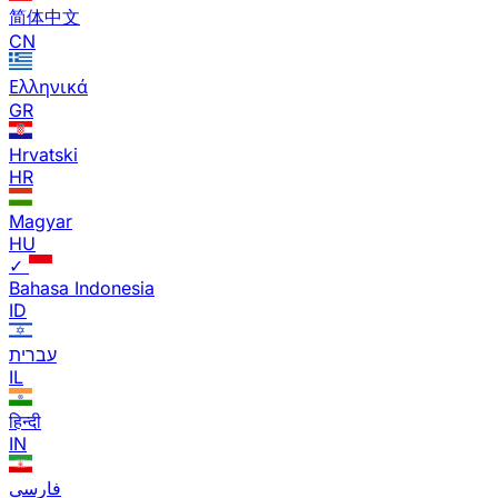
简体中文
CN
Ελληνικά
GR
Hrvatski
HR
Magyar
HU
✓
Bahasa Indonesia
ID
עברית
IL
हिन्दी
IN
فارسی