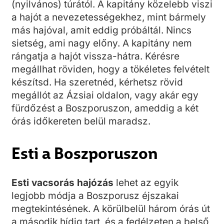
(nyilvános) túrától. A kapitány közelebb viszi
a hajót a nevezetességekhez, mint bármely
más hajóval, amit eddig próbáltál. Nincs
sietség, ami nagy előny. A kapitány nem
rángatja a hajót vissza-hátra. Kérésre
megállhat röviden, hogy a tökéletes felvételt
készítsd. Ha szeretnéd, kérhetsz rövid
megállót az Ázsiai oldalon, vagy akár egy
fürdőzést a Boszporuszon, ameddig a két
órás időkereten belül maradsz.
Esti a Boszporuszon
Esti vacsorás hajózás
lehet az egyik
legjobb módja a Boszporusz éjszakai
megtekintésének. A körülbelül három órás út
a második hídig tart, és a fedélzeten a belső