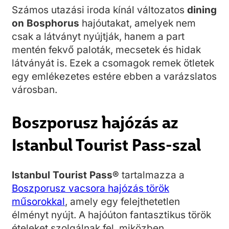
Számos utazási iroda kínál változatos
dining
on Bosphorus
hajóutakat, amelyek nem
csak a látványt nyújtják, hanem a part
mentén fekvő paloták, mecsetek és hidak
látványát is. Ezek a csomagok remek ötletek
egy emlékezetes estére ebben a varázslatos
városban.
Boszporusz hajózás az
Istanbul Tourist Pass-szal
Istanbul Tourist Pass®
tartalmazza a
Boszporusz vacsora hajózás török
műsorokkal
, amely egy felejthetetlen
élményt nyújt. A hajóúton fantasztikus török
ételeket szolgálnak fel, miközben