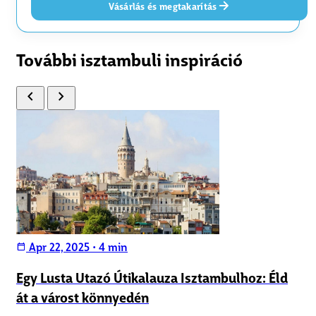
Vásárlás és megtakarítás
További isztambuli inspiráció
chevron_left
chevron_right
Apr 22, 2025
•
4 min
calendar_today
Egy Lusta Utazó Útikalauza Isztambulhoz: Éld
át a várost könnyedén