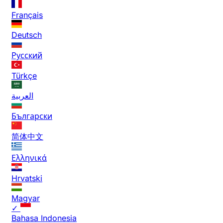
Français
Deutsch
Русский
Türkçe
العربية
Български
简体中文
Ελληνικά
Hrvatski
Magyar
✓
Bahasa Indonesia