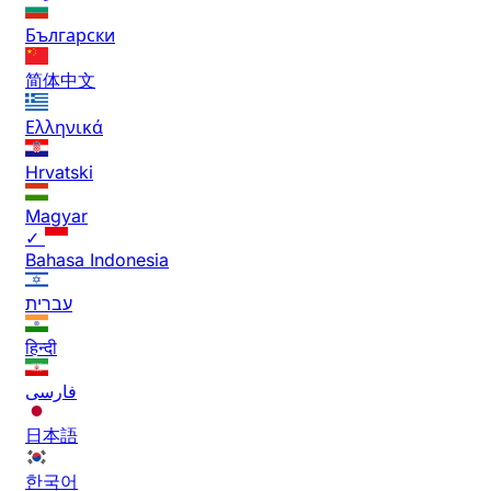
Български
简体中文
Ελληνικά
Hrvatski
Magyar
✓
Bahasa Indonesia
עברית
हिन्दी
فارسی
日本語
한국어