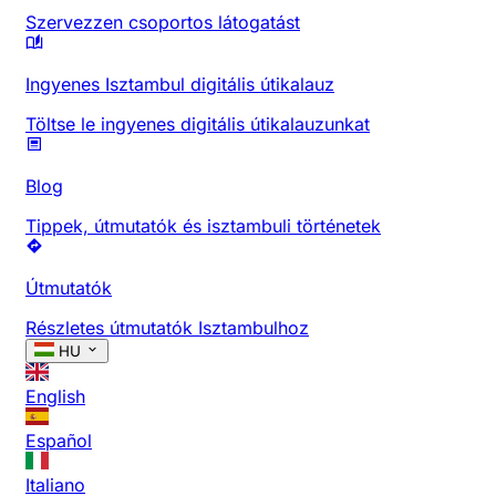
Szervezzen csoportos látogatást
Ingyenes Isztambul digitális útikalauz
Töltse le ingyenes digitális útikalauzunkat
Blog
Tippek, útmutatók és isztambuli történetek
Útmutatók
Részletes útmutatók Isztambulhoz
HU
English
Español
Italiano