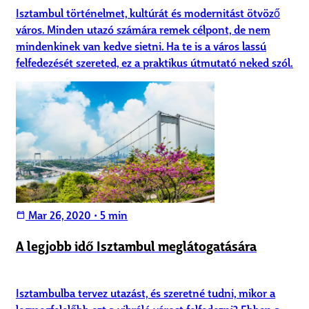
Isztambul történelmet, kultúrát és modernitást ötvöző
város. Minden utazó számára remek célpont, de nem
mindenkinek van kedve sietni. Ha te is a város lassú
felfedezését szereted, ez a praktikus útmutató neked szól.
Mar 26, 2020
•
5 min
calendar_today
A legjobb idő Isztambul meglátogatására
Isztambulba tervez utazást, és szeretné tudni, mikor a