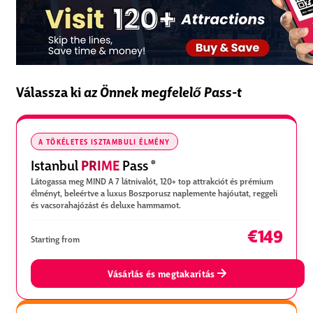
Válassza ki
az Önnek megfelelő Pass-t
A TÖKÉLETES ISZTAMBULI ÉLMÉNY
PRIME
Istanbul
Pass
®
Látogassa meg MIND A 7 látnivalót, 120+ top attrakciót és prémium
élményt, beleértve a luxus Boszporusz naplemente hajóutat, reggeli
és vacsorahajózást és deluxe hammamot.
€149
Starting from
Vásárlás és megtakarítás