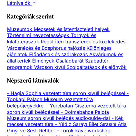
Látnivalók
Kategóriák szerint
Múzeumok
Mecsetek és istentiszteleti helyek
Történelmi nevezetességek
Tornyok és
kilátóteraszok
Repülőtéri transzferek és közlekedés
Városnézés és Bosphorus hajózás
Különleges
ajánlatok
Előadások és szórakozás
Akváriumok és
állatkertek
Élmények
Családbarát
Szabadtéri
programok
Városon kívül
Szolgáltatások és előnyök
Népszerű látnivalók
-
Hagia Sophia vezetett túra soron kívüli belépéssel
-
Topkapi Palace Museum vezetett túra
belépőjegyekkel
-
Yerebatan Ciszterna vezetett túra
soron kívüli belépéssel
-
Dolmabahce Palota
Múzeum soron kívüli belépés audioguide-dal
-
Kék
mecset vezetett túra
-
Yıldız Sarayı Bilet Sırasını Atla
Girişi ve Sesli Rehber
-
Török kávé workshop