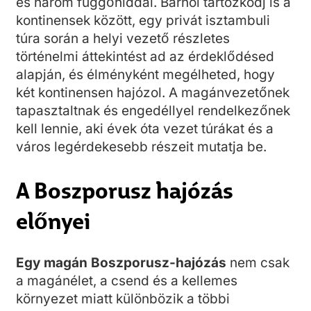
és három függőhíddal. Bárhol tartózkodj is a
kontinensek között, egy privát isztambuli
túra során a helyi vezető részletes
történelmi áttekintést ad az érdeklődésed
alapján, és élményként megélheted, hogy
két kontinensen hajózol. A magánvezetőnek
tapasztaltnak és engedéllyel rendelkezőnek
kell lennie, aki évek óta vezet túrákat és a
város legérdekesebb részeit mutatja be.
A Boszporusz hajózás
előnyei
Egy magán Boszporusz-hajózás
nem csak
a magánélet, a csend és a kellemes
környezet miatt különbözik a többi