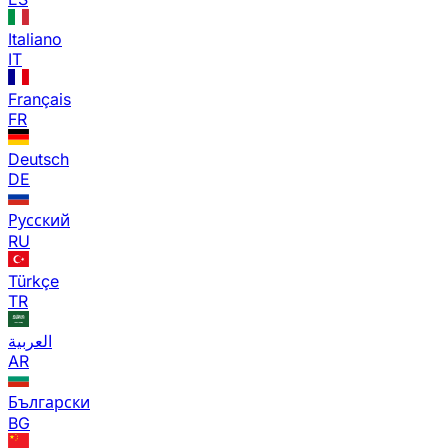
Italiano
IT
Français
FR
Deutsch
DE
Русский
RU
Türkçe
TR
العربية
AR
Български
BG