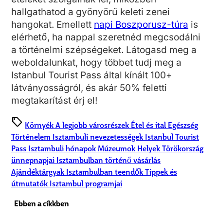
hallgathatod a gyönyörű keleti zenei
hangokat. Emellett
napi Boszporusz-túra
is
elérhető, ha nappal szeretnéd megcsodálni
a történelmi szépségeket. Látogasd meg a
weboldalunkat, hogy többet tudj meg a
Istanbul Tourist Pass által kínált 100+
látványosságról, és akár 50% feletti
megtakarítást érj el!
sell
Környék
A legjobb városrészek
Étel és ital
Egészség
Történelem
Isztambuli nevezetességek
Istanbul Tourist
Pass
Isztambuli hónapok
Múzeumok
Helyek
Törökország
ünnepnapjai
Isztambulban történő vásárlás
Ajándéktárgyak
Isztambulban teendők
Tippek és
útmutatók
Isztambul programjai
Ebben a cikkben