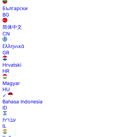
Български
BG
简体中文
CN
Ελληνικά
GR
Hrvatski
HR
Magyar
HU
✓
Bahasa Indonesia
ID
עברית
IL