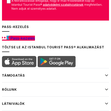
A feliratkozással elfogadja, hogy e-mail fríssítéseket kap az
Istanbul Tourist Pass®
adatvédelmi szabályzatának
megfelelően.
WhatsApp utazói
Nem adjuk el személyes adatait.
támogatás
PASS-KEZELÉS
Pass-kezelés
TÖLTSE LE AZ ISTANBUL TOURIST PASS® ALKALMAZÁST
TÁMOGATÁS
RÓLUNK
LÁTNIVALÓK