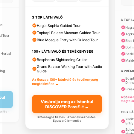
3 TOP LÁTNIVALÓ
6 TOP 
ce
Hagia Sophia Guided Tour
100+ látnivaló és
Hagia
4
1
×
tevékenység
Topkapi Palace Museum Guided Tour
é
t
Topk
d Tour
Blue Mosque Entry with Guided Tour
Blue 
Dolm
100+ LÁTNIVALÓ ÉS TEVÉKENYSÉG
Yıldız Sarayı Bilet
 Herbal
Basil
Sırasını Atla Girişi ve
Bosphorus Sightseeing Cruise
Maid
Sesli Rehber
Grand Bazaar Walking Tour with Audio
ting
Guide
4 PRÉM
Bosph
Az összes 100+ látnivaló és tevékenység
Isztambul legendái élő
Dinn
megtekintése →
show
Break
bul
Az össz
megteki
Vásárolja meg az Istanbul
Belépőjegy a Forgó
DISCOVER Pass®-t →
Dervisek előadására az
sítés ·
120+ L
Abud Efendi-kúriában
Biztonságos fizetés · Azonnali kézbesítés ·
Yildi
Egyszerű lemondás
Entry
Spice
Belépőjegy a Camlica
Herba