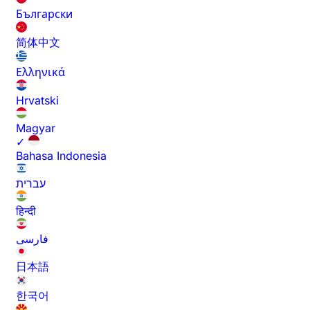
Български
简体中文
Ελληνικά
Hrvatski
Magyar
✓
Bahasa Indonesia
עברית
हिन्दी
فارسی
日本語
한국어