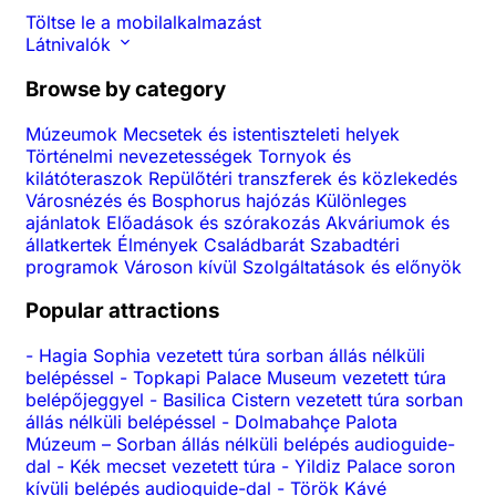
Töltse le a mobilalkalmazást
Látnivalók
Browse by category
Múzeumok
Mecsetek és istentiszteleti helyek
Történelmi nevezetességek
Tornyok és
kilátóteraszok
Repülőtéri transzferek és közlekedés
Városnézés és Bosphorus hajózás
Különleges
ajánlatok
Előadások és szórakozás
Akváriumok és
állatkertek
Élmények
Családbarát
Szabadtéri
programok
Városon kívül
Szolgáltatások és előnyök
Popular attractions
-
Hagia Sophia vezetett túra sorban állás nélküli
belépéssel
-
Topkapi Palace Museum vezetett túra
belépőjeggyel
-
Basilica Cistern vezetett túra sorban
állás nélküli belépéssel
-
Dolmabahçe Palota
Múzeum – Sorban állás nélküli belépés audioguide-
dal
-
Kék mecset vezetett túra
-
Yildiz Palace soron
kívüli belépés audioguide-dal
-
Török Kávé