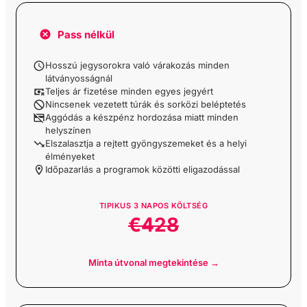
Heybeliada-sziget
Pass nélkül
oda-vissza hajójegy
audioguide-dal
Hosszú jegysorokra való várakozás minden
látványosságnál
Teljes ár fizetése minden egyes jegyért
Kınalıada Adası Sesli
Nincsenek vezetett túrák és sorközi beléptetés
Rehberli Yürüyüş Turu
Aggódás a készpénz hordozása miatt minden
helyszínen
Elszalasztja a rejtett gyöngyszemeket és a helyi
Burgazada-szigeti
élményeket
gyalogtúra audioguide-
Időpazarlás a programok közötti eligazodással
dal
TIPIKUS
3
NAPOS KÖLTSÉG
€428
ViaSea Aquarium
belépőjegy
Minta útvonal megtekintése →
ViaSea Vidámpark
belépőjegy