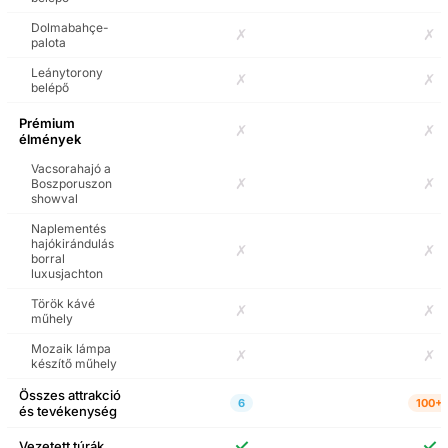
Rumeli Erőd jegykiadó
Dolmabahçe-
sor kihagyásával
✗
✗
palota
történő belépés
audioguide-dal
Leánytorony
✗
✗
belépő
Beylerbeyi Sarayı
Prémium
Müzesi Sesli Rehberli
✗
✗
élmények
Bilet Sırasını Atlama
Girişi
Vacsorahajó a
✗
✗
Boszporuszon
showval
Aranyszarv-öböl és
Boszporusz városnéző
Naplementés
hajókirándulás
hajókirándulás
✗
✗
audioguide-dal
borral
luxusjachton
Belépőjegy a The
Török kávé
✗
✗
Palace Collections
műhely
Museumba soron kívüli
belépéssel és
Mozaik lámpa
✗
✗
készítő műhely
audioguide-dal
Összes attrakció
6
100+
és tevékenység
Belépőjegyek a Balat
Játékmúzeumba
✓
✓
Vezetett túrák