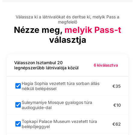
Vezetett egynapos
Válassza ki a látnivalókat és derítse ki, melyik Pass a
kirándulás a Sapanca-
megfelelő
tóhoz és Maşukiye-be
Nézze meg,
melyik Pass-t
választja
Flyzone Air Sports Giriş
Bileti - Torium
Válasszon Isztambul 20
6 kiválasztva
legnépszerűbb látnivalója közül
Flyzone Air Sports
belépőjegy - Istiklal
utca
Hagia Sophia vezetett túra sorban állás
€35
nélküli belépéssel
Flyzone Air Sports
belépőjegy - Mall of
Suleymaniye Mosque gyalogos túra
Istanbul
€10
audioguide-dal
Flyzone Air Sports
Topkapi Palace Museum vezetett túra
€62
belépőjegy - Lens
belépőjeggyel
Istanbul