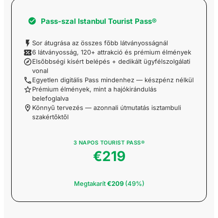
Belépőjegy a
Pass-szal
Istanbul Tourist Pass®
Boszporusz városnéző
hajókirándulásra
audioguide-dal
Sor átugrása az összes főbb látványosságnál
6 látványosság, 120+ attrakció és prémium élmények
Elsőbbségi kísért belépés + dedikált ügyfélszolgálati
Bursai egynapos
vonal
kirándulás és vásárlós
Egyetlen digitális Pass mindenhez — készpénz nélkül
vezetett túra
Prémium élmények, mint a hajókirándulás
belefoglalva
Könnyű tervezés — azonnali útmutatás isztambuli
Belépőjegy a Sapphire
szakértőktől
kilátóteraszra
3 NAPOS TOURIST PASS®
Emaar Aquarium és
€219
Underwater Zoo
belépőjegy sorban
állás nélkül
Megtakarít
€209
(49%)
Beşiktaş JK Müzesi
Giriş Bileti