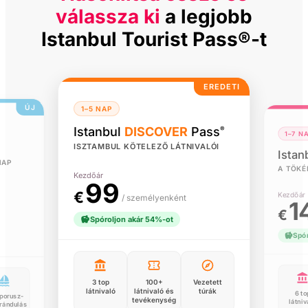
válassza ki
a legjobb
Istanbul Tourist Pass®-t
EREDETI
ÚJ
1–5 NAP
Istanbul
DISCOVER
Pass
®
1–7 N
ISZTAMBUL KÖTELEZŐ LÁTNIVALÓI
Istan
NAP
A TÖKÉ
Kezdőár
99
€
Kezdőár
/ személyenként
1
€
Spóroljon akár 54%-ot
Spór
3 top
100+
Vezetett
látnivaló
látnivaló és
túrák
6 to
porusz-
tevékenység
látniv
irándulás