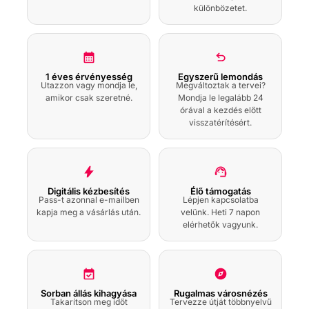
Isztambuli Múzeumba
különbözetet.
audioguide-dal
Eyup Sultan mecset
gyalogtúra audioguide-
dal
1 éves érvényesség
Egyszerű lemondás
Utazzon vagy mondja le,
Megváltoztak a tervei?
amikor csak szeretné.
Mondja le legalább 24
Pierre Loti gyalogtúra
órával a kezdés előtt
hangos
visszatérítésért.
idegenvezetővel
Aranyszarv-öböl és
Boszporusz
naplementés
Digitális kézbesítés
Élő támogatás
Pass-t azonnal e-mailben
Lépjen kapcsolatba
hajókirándulás
kapja meg a vásárlás után.
audioguide-dal
velünk. Heti 7 napon
elérhetők vagyunk.
Fűszerbazár
gyalogtúra audioguide-
dal
Sorban állás kihagyása
Rugalmas városnézés
Takarítson meg időt
Tervezze útját többnyelvű