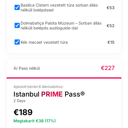
Basilica Cistern vezetett túra sorban állás
€53
nélküli belépéssel
Belépőjegy az Istanbul
Aquariumba
Dolmabahçe Palota Múzeum – Sorban állás
€52
nélküli belépés audioguide-dal
Isztambuli repülőtéri
Kék mecset vezetett túra
€15
transzferszolgáltatások
Yildiz Palace soron kívüli belépés audioguide-
€25
dal
Kis Hagia Sophia
mecset gyalogtúra
€227
Ár Pass nélkül
audioguide-dal
Spice Bazaar Turkish Delights és gyógyteák
€4
kóstoló élmény Isztambulban
Nemzeti Paloták
Ajánlott bérlet 6 látnivalóhoz:
Festészeti Múzeuma
Istanbul
PRIME
Pass®
Legends of Istanbul élő show
€42
belépés jegysor
kihagyásával,
2 Days
audioguide-dal
Belépőjegy a Whirling Dervishes Show-ra az
€20
€189
Abud Efendi Mansion-ban
Taksim tér és Istiklal
Megtakarít €38 (17%)
utca gyalogtúra
Sorban állás nélküli belépés a Maiden's
€34