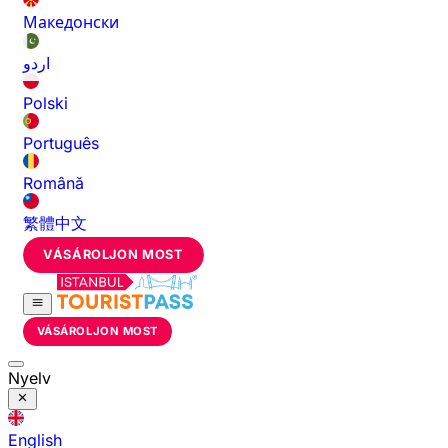
Македонски
اردو
Polski
Português
Română
繁體中文
VÁSÁROLJON MOST
VÁSÁROLJON MOST
Nyelv
English