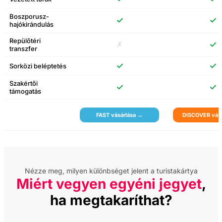
Boszporusz-
✓
✓
hajókirándulás
Oszmán stílusú fotózás
élménye
Repülőtéri
✗
✓
transzfer
✓
✓
Sorközi beléptetés
Museum of Illusions
Szakértői
Isztambul belépőjegy
✓
✓
támogatás
FAST vásárlása →
DISCOVER vásá
Belépő a Lion Park
Állatkertbe
Herceg-szigetek túra
Nézze meg, milyen különbséget jelent a turistakártya
ebéddel
Miért vegyen egyéni jegyet
,
ha megtakaríthat?
Büyükada-sziget retúr
hajójegy audioguide-
dal