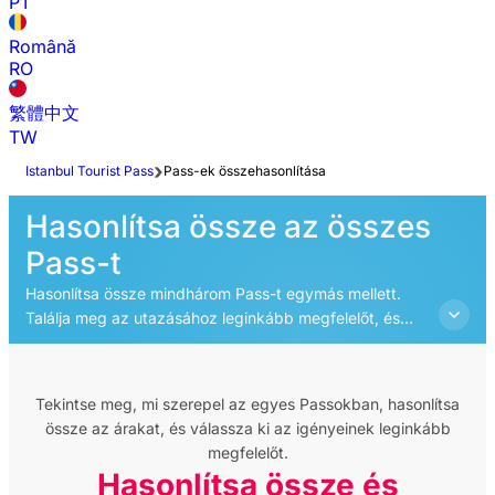
PT
Română
RO
繁體中文
TW
Istanbul Tourist Pass
Pass-ek összehasonlítása
Hasonlítsa össze az összes
Pass-t
Hasonlítsa össze mindhárom Pass-t egymás mellett.
Találja meg az utazásához leginkább megfelelőt, és
kezdjen el spórolni már az érkezés pillanatától.
Tekintse meg, mi szerepel az egyes Passokban, hasonlítsa
össze az árakat, és válassza ki az igényeinek leginkább
megfelelőt.
Hasonlítsa össze és