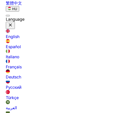
繁體中文
HU
Language
English
Español
Italiano
Français
Deutsch
Русский
Türkçe
العربية