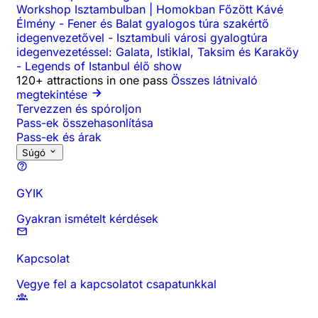
Workshop Isztambulban | Homokban Főzött Kávé
Élmény
-
Fener és Balat gyalogos túra szakértő
idegenvezetővel
-
Isztambuli városi gyalogtúra
idegenvezetéssel: Galata, Istiklal, Taksim és Karaköy
-
Legends of Istanbul élő show
120+ attractions in one pass
Összes látnivaló
megtekintése
Tervezzen és spóroljon
Pass-ek összehasonlítása
Pass-ek és árak
Súgó
GYIK
Gyakran ismételt kérdések
Kapcsolat
Vegye fel a kapcsolatot csapatunkkal