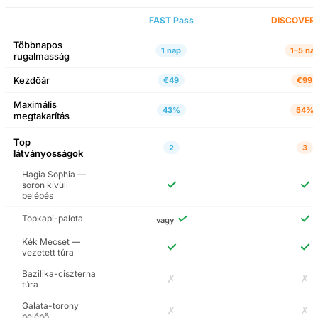
Török és Iszlám
Művészeti Múzeum
FAST Pass
DISCOVER 
soron kívüli belépés
audioguide-dal
Többnapos
1 nap
1–5 na
rugalmasság
Autentikus török
Kezdőár
€49
€99
konyha kóstolóélmény
a Galata híd alatt
Maximális
43%
54%
megtakarítás
Top
Dolmabahçe mecset
2
3
látványosságok
hangos idegenvezető
Hagia Sophia —
✓
✓
soron kívüli
belépés
Chora
templommúzeum
✓
✓
Topkapi-palota
vagy
jegyek és audioguide
Kék Mecset —
✓
✓
vezetett túra
Süleymaniye mecset
Bazilika-ciszterna
✗
✗
gyalogtúra audioguide-
túra
dal
Galata-torony
✗
✗
belépő