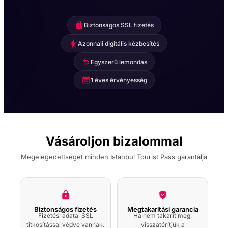
Beykoz Mecidiye
Biztonságos SSL fizetés
Pavilion soron kívüli
belépés audioguide-
Azonnali digitális kézbesítés
dal
Egyszerű lemondás
Adam Mickiewicz
1 éves érvényesség
Múzeum audio guide
Yildiz Park gyalogtúra
audioguide-dal
Vásároljon bizalommal
Megelégedettségét minden Istanbul Tourist Pass garantálja
İstanbul Robot Müzesi
Deneyimi Giriş Bileti
Belépőjegy az Iszlám
Biztonságos fizetés
Megtakarítási garancia
Tudomány- és
Fizetési adatai SSL
Ha nem takarít meg,
Technikatörténeti
titkosítással védve vannak.
visszatérítjük a