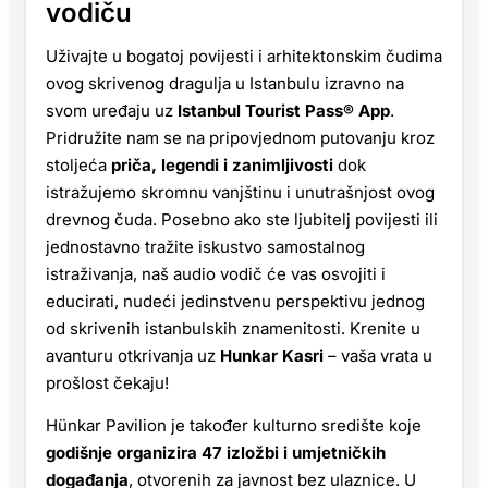
vodiču
Uživajte u bogatoj povijesti i arhitektonskim čudima
ovog skrivenog dragulja u Istanbulu izravno na
svom uređaju uz
Istanbul Tourist Pass® App
.
Pridružite nam se na pripovjednom putovanju kroz
stoljeća
priča, legendi i zanimljivosti
dok
istražujemo skromnu vanjštinu i unutrašnjost ovog
drevnog čuda. Posebno ako ste ljubitelj povijesti ili
jednostavno tražite iskustvo samostalnog
istraživanja, naš audio vodič će vas osvojiti i
educirati, nudeći jedinstvenu perspektivu jednog
od skrivenih istanbulskih znamenitosti. Krenite u
avanturu otkrivanja uz
Hunkar Kasri
– vaša vrata u
prošlost čekaju!
Hünkar Pavilion je također kulturno središte koje
godišnje organizira 47 izložbi i umjetničkih
događanja
, otvorenih za javnost bez ulaznice. U