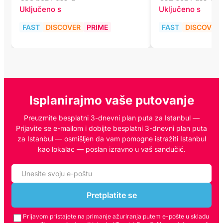
Uključeno s
Uključeno s
FAST
DISCOVER
PRIME
FAST
DISCOVER
Isplanirajmo vaše putovanje
Preuzmite besplatni 3-dnevni plan puta za Istanbul —
Prijavite se e-mailom i dobijte besplatni 3-dnevni plan puta
za Istanbul — osmišljen da vam pomogne istražiti Istanbul
kao lokalac — poslan izravno u vaš sandučić.
Pretplatite se
Prijavom pristajete na primanje ažuriranja putem e-pošte u skladu