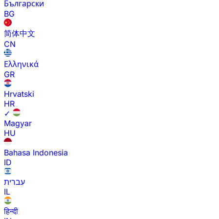
Български
BG
简体中文
CN
Ελληνικά
GR
Hrvatski
HR
✓
Magyar
HU
Bahasa Indonesia
ID
עברית
IL
हिन्दी