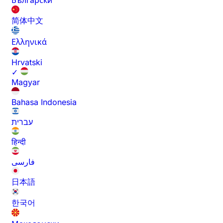
Български
简体中文
Ελληνικά
Hrvatski
✓
Magyar
Bahasa Indonesia
עברית
हिन्दी
فارسی
日本語
한국어