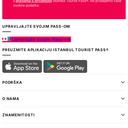
s
pravilima o privatnosti
Istanbul Tourist Pass®. Ne prodajemo vaše
osobne podatke.
UPRAVLJAJTE SVOJIM PASS-OM
Upravljajte svojim Pass-om
PREUZMITE APLIKACIJU ISTANBUL TOURIST PASS®
PODRŠKA
O NAMA
ZNAMENITOSTI