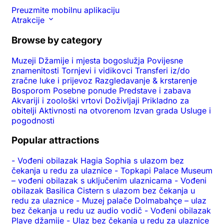
Preuzmite mobilnu aplikaciju
Atrakcije
Browse by category
Muzeji
Džamije i mjesta bogoslužja
Povijesne
znamenitosti
Tornjevi i vidikovci
Transferi iz/do
zračne luke i prijevoz
Razgledavanje & krstarenje
Bosporom
Posebne ponude
Predstave i zabava
Akvariji i zoološki vrtovi
Doživljaji
Prikladno za
obitelji
Aktivnosti na otvorenom
Izvan grada
Usluge i
pogodnosti
Popular attractions
-
Vođeni obilazak Hagia Sophia s ulazom bez
čekanja u redu za ulaznice
-
Topkapi Palace Museum
– vođeni obilazak s uključenim ulaznicama
-
Vođeni
obilazak Basilica Cistern s ulazom bez čekanja u
redu za ulaznice
-
Muzej palače Dolmabahçe – ulaz
bez čekanja u redu uz audio vodič
-
Vođeni obilazak
Plave džamije
-
Ulaz bez čekanja u redu za ulaznice