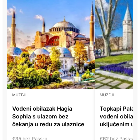
MUZEJI
MUZEJI
Vođeni obilazak Hagia
Topkapi Palac
Sophia s ulazom bez
vođeni obilaza
čekanja u redu za ulaznice
uključenim ul
€
35
bez Pass-a
€
62
bez Pass-a