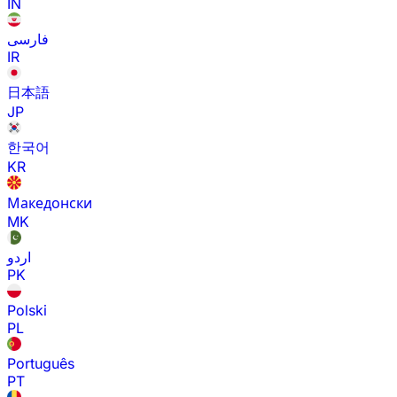
IN
فارسی
IR
日本語
JP
한국어
KR
Македонски
MK
اردو
PK
Polski
PL
Português
PT