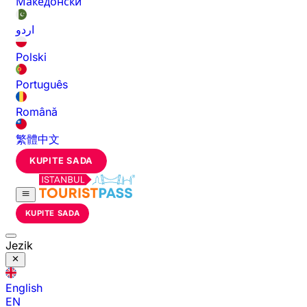
Македонски
اردو
Polski
Português
Română
繁體中文
KUPITE SADA
KUPITE SADA
Jezik
English
EN