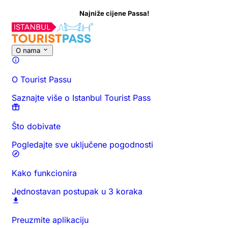
Najniže cijene Passa!
O ovoj aktivnosti
Pregled
Vrijeme i trajanje
Sve o
Saznajte prij
O nama
O Tourist Passu
Saznajte više o Istanbul Tourist Pass
Što dobivate
Pogledajte sve uključene pogodnosti
Kako funkcionira
Jednostavan postupak u 3 koraka
Preuzmite aplikaciju