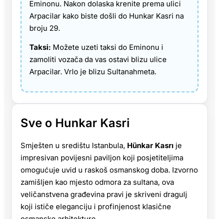
Eminonu. Nakon dolaska krenite prema ulici
Arpacilar kako biste došli do Hunkar Kasri na
broju 29.
Taksi:
Možete uzeti taksi do Eminonu i
zamoliti vozača da vas ostavi blizu ulice
Arpacilar. Vrlo je blizu Sultanahmeta.
Sve o Hunkar Kasri
Smješten u središtu Istanbula,
Hünkar Kasrı
je
impresivan povijesni paviljon koji posjetiteljima
omogućuje uvid u raskoš osmanskog doba. Izvorno
zamišljen kao mjesto odmora za sultana, ova
veličanstvena građevina pravi je skriveni dragulj
koji ističe eleganciju i profinjenost klasične
osmanske arhitekture.