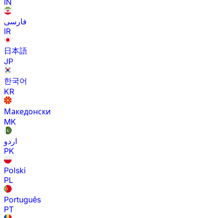
IN
فارسی
IR
日本語
JP
한국어
KR
Македонски
MK
اردو
PK
Polski
PL
Português
PT