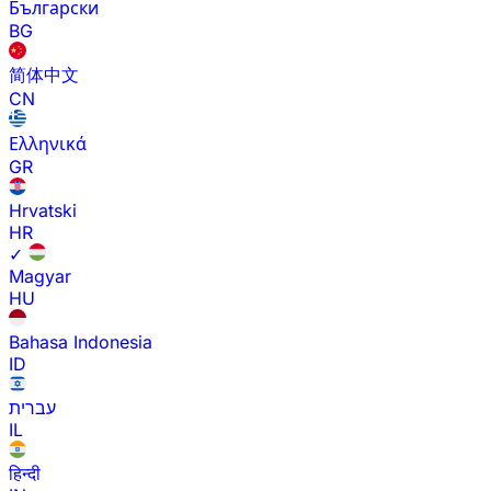
Български
BG
简体中文
CN
Ελληνικά
GR
Hrvatski
HR
✓
Magyar
HU
Bahasa Indonesia
ID
עברית
IL
हिन्दी