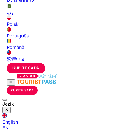
Македонски
اردو
Polski
Português
Română
繁體中文
KUPITE SADA
KUPITE SADA
Jezik
English
EN