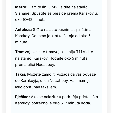
Metro:
Uzmite liniju M2 i siđite na stanici
Sishane. Spustite se pješice prema Karakoyju,
oko 10–12 minuta.
Autobus:
Siđite na autobusnim stajalištima
Karakoy. Od tamo je kratka šetnja od oko 5
minuta.
Tramvaj:
Uzmite tramvajsku liniju T1 i siđite
na stanici Karakoy. Hodajte oko 5 minuta
prema ulici Necatibey.
Taksi:
Možete zamoliti vozača da vas odveze
do Karakoyja, ulica Necatibey. Hammam je
lako dostupan taksijem.
Pješice:
Ako se nalazite u području pristaništa
Karakoy, potrebno je oko 5–7 minuta hoda.