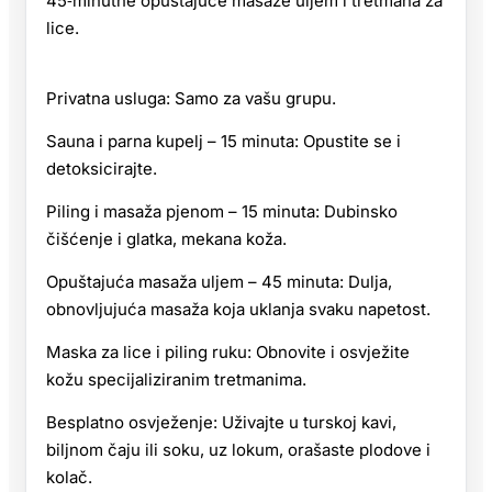
45‑minutne opuštajuće masaže uljem i tretmana za
lice.
Privatna usluga: Samo za vašu grupu.
Sauna i parna kupelj – 15 minuta: Opustite se i
detoksicirajte.
Piling i masaža pjenom – 15 minuta: Dubinsko
čišćenje i glatka, mekana koža.
Opuštajuća masaža uljem – 45 minuta: Dulja,
obnovljujuća masaža koja uklanja svaku napetost.
Maska za lice i piling ruku: Obnovite i osvježite
kožu specijaliziranim tretmanima.
Besplatno osvježenje: Uživajte u turskoj kavi,
biljnom čaju ili soku, uz lokum, orašaste plodove i
kolač.