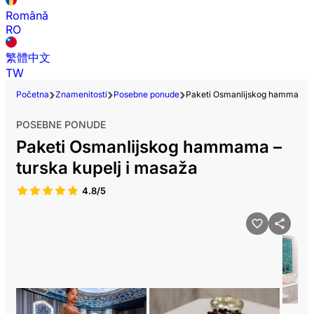
Română
RO
繁體中文
TW
Početna
Znamenitosti
Posebne ponude
Paketi Osmanlijskog hammama –
POSEBNE PONUDE
Paketi Osmanlijskog hammama –
turska kupelj i masaža
4.8/5