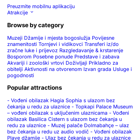
Preuzmite mobilnu aplikaciju
Atrakcije
Browse by category
Muzeji
Džamije i mjesta bogoslužja
Povijesne
znamenitosti
Tornjevi i vidikovci
Transferi iz/do
zračne luke i prijevoz
Razgledavanje & krstarenje
Bosporom
Posebne ponude
Predstave i zabava
Akvariji i zoološki vrtovi
Doživljaji
Prikladno za
obitelji
Aktivnosti na otvorenom
Izvan grada
Usluge i
pogodnosti
Popular attractions
-
Vođeni obilazak Hagia Sophia s ulazom bez
čekanja u redu za ulaznice
-
Topkapi Palace Museum
– vođeni obilazak s uključenim ulaznicama
-
Vođeni
obilazak Basilica Cistern s ulazom bez čekanja u
redu za ulaznice
-
Muzej palače Dolmabahçe – ulaz
bez čekanja u redu uz audio vodič
-
Vođeni obilazak
Plave džamije
-
Ulaz bez čekanja u redu za ulaznice