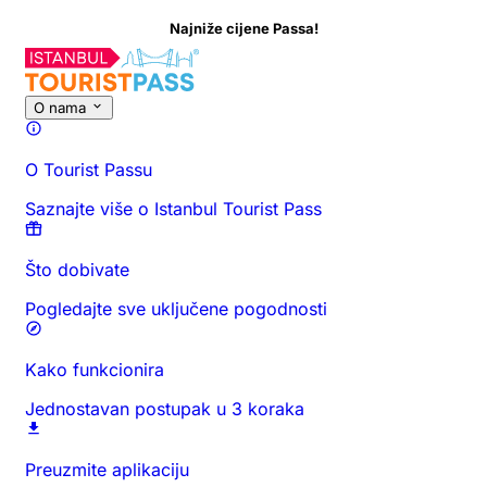
Najniže cijene Passa!
O ovoj aktivnosti
Pregled
Vrijeme i trajanje
Sve o
Saznajte prij
O nama
O Tourist Passu
Saznajte više o Istanbul Tourist Pass
Što dobivate
Pogledajte sve uključene pogodnosti
Kako funkcionira
Jednostavan postupak u 3 koraka
Preuzmite aplikaciju