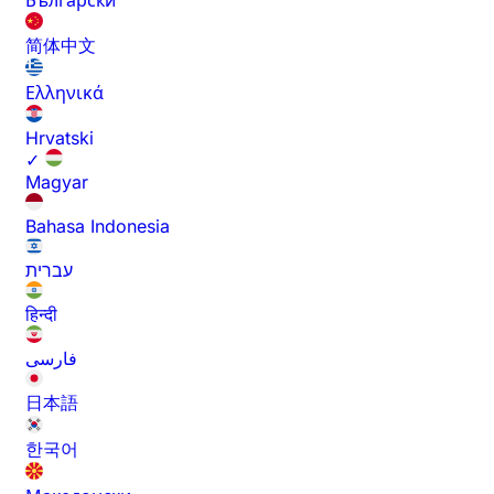
Български
简体中文
Ελληνικά
Hrvatski
✓
Magyar
Bahasa Indonesia
עברית
हिन्दी
فارسی
日本語
한국어