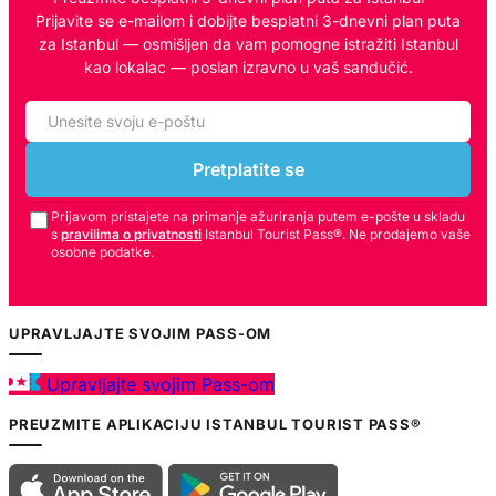
Prijavite se e-mailom i dobijte besplatni 3-dnevni plan puta
za Istanbul — osmišljen da vam pomogne istražiti Istanbul
kao lokalac — poslan izravno u vaš sandučić.
Pretplatite se
Prijavom pristajete na primanje ažuriranja putem e-pošte u skladu
s
pravilima o privatnosti
Istanbul Tourist Pass®. Ne prodajemo vaše
osobne podatke.
UPRAVLJAJTE SVOJIM PASS-OM
Upravljajte svojim Pass-om
PREUZMITE APLIKACIJU ISTANBUL TOURIST PASS®