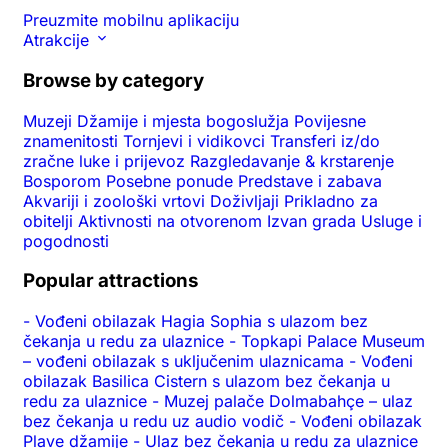
Preuzmite mobilnu aplikaciju
Atrakcije
Browse by category
Muzeji
Džamije i mjesta bogoslužja
Povijesne
znamenitosti
Tornjevi i vidikovci
Transferi iz/do
zračne luke i prijevoz
Razgledavanje & krstarenje
Bosporom
Posebne ponude
Predstave i zabava
Akvariji i zoološki vrtovi
Doživljaji
Prikladno za
obitelji
Aktivnosti na otvorenom
Izvan grada
Usluge i
pogodnosti
Popular attractions
-
Vođeni obilazak Hagia Sophia s ulazom bez
čekanja u redu za ulaznice
-
Topkapi Palace Museum
– vođeni obilazak s uključenim ulaznicama
-
Vođeni
obilazak Basilica Cistern s ulazom bez čekanja u
redu za ulaznice
-
Muzej palače Dolmabahçe – ulaz
bez čekanja u redu uz audio vodič
-
Vođeni obilazak
Plave džamije
-
Ulaz bez čekanja u redu za ulaznice