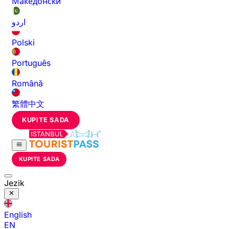
Македонски
اردو
Polski
Português
Română
繁體中文
KUPITE SADA
KUPITE SADA
Jezik
English
EN