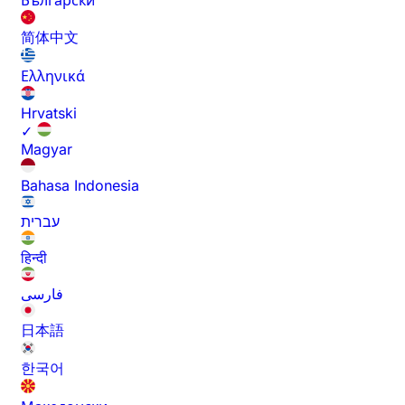
Български
简体中文
Ελληνικά
Hrvatski
✓
Magyar
Bahasa Indonesia
עברית
हिन्दी
فارسی
日本語
한국어