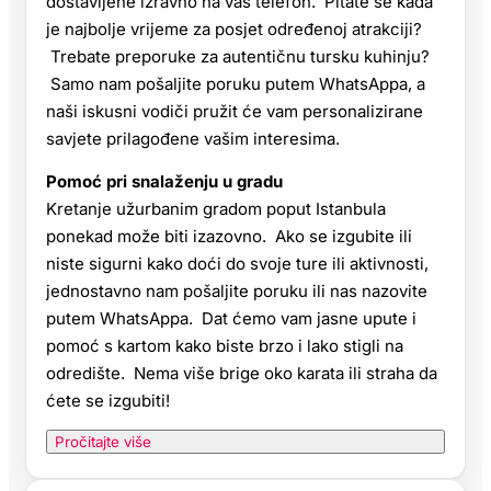
dostavljene izravno na vaš telefon. Pitate se kada
je najbolje vrijeme za posjet određenoj atrakciji?
Trebate preporuke za autentičnu tursku kuhinju?
Samo nam pošaljite poruku putem WhatsAppa, a
naši iskusni vodiči pružit će vam personalizirane
savjete prilagođene vašim interesima.
Pomoć pri snalaženju u gradu
Kretanje užurbanim gradom poput Istanbula
ponekad može biti izazovno. Ako se izgubite ili
niste sigurni kako doći do svoje ture ili aktivnosti,
jednostavno nam pošaljite poruku ili nas nazovite
putem WhatsAppa. Dat ćemo vam jasne upute i
pomoć s kartom kako biste brzo i lako stigli na
odredište. Nema više brige oko karata ili straha da
ćete se izgubiti!
Pročitajte više