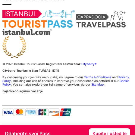
© 2026 Istanbul Tourist Pass®
Registrirani zaštitni znak
Cityberry®
Cityberry Tourism je član
TURSAB
11745
By continuing your journey on our site, you agree to our
Terms & Conditions
and
Privacy
Policy
, including our use of cookies to improve your experience as detailed in our
Cookie
Policy
. You can also explore our full range of services via our
Site Map
.
Zajamčeno sigurno plaćanje
Odaberite svoj Pass
Kupite i uštedite