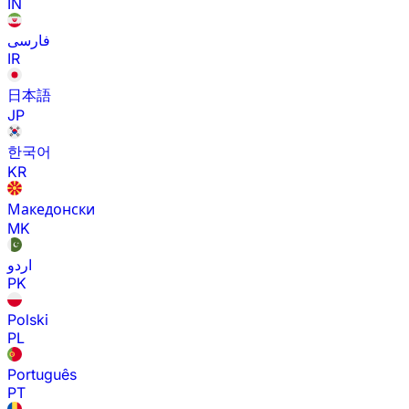
IN
فارسی
IR
日本語
JP
한국어
KR
Македонски
MK
اردو
PK
Polski
PL
Português
PT