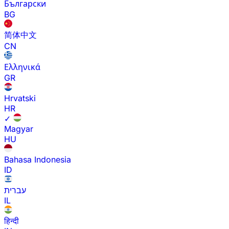
Български
BG
简体中文
CN
Ελληνικά
GR
Hrvatski
HR
✓
Magyar
HU
Bahasa Indonesia
ID
עברית
IL
हिन्दी