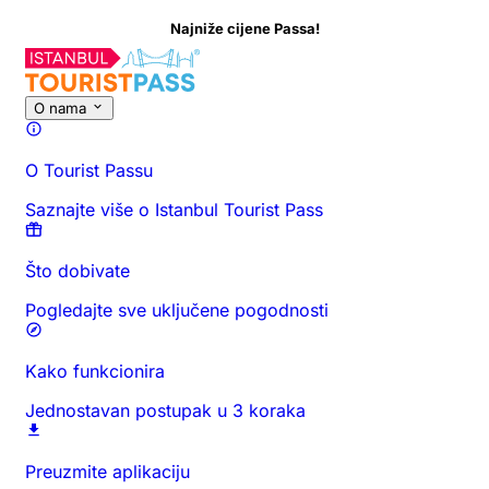
Najniže cijene Passa!
O ovoj aktivnosti
Vrijeme i trajanje
Sve o
Saznajte prije posjeta
O nama
O Tourist Passu
Saznajte više o Istanbul Tourist Pass
Što dobivate
Pogledajte sve uključene pogodnosti
Kako funkcionira
Jednostavan postupak u 3 koraka
Preuzmite aplikaciju