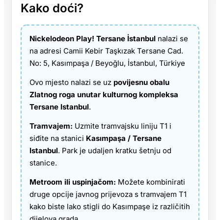
Kako doći?
Nickelodeon Play! Tersane İstanbul
nalazi se
na adresi Camii Kebir Taşkızak Tersane Cad.
No: 5, Kasımpaşa / Beyoğlu, İstanbul, Türkiye
Ovo mjesto nalazi se uz
povijesnu obalu
Zlatnog roga unutar kulturnog kompleksa
Tersane Istanbul
.
Tramvajem:
Uzmite tramvajsku liniju T1 i
siđite na stanici
Kasımpaşa / Tersane
Istanbul
. Park je udaljen kratku šetnju od
stanice.
Metroom ili uspinjačom:
Možete kombinirati
druge opcije javnog prijevoza s tramvajem T1
kako biste lako stigli do Kasımpaşe iz različitih
dijelova grada.