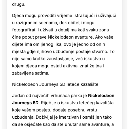
drugu.
Djeca mogu provoditi vrijeme istražujući i uživajući
u razigranim scenama, dok obitelji mogu
fotografirati i uživati u detaljima koji svaku zonu
čine poput prave Nickelodeon avanture. Ako vaše
dijete ima omiljenog lika, ovo je jedno od onih
mjesta gdje njihovo uzbuđenje postaje stvarno. To
nije samo kratko zaustavljanje, već iskustvo u
kojem djeca mogu ostati aktivna, znatiželjna i
zabavljena satima.
Nickelodeon Journeys 5D leteće kazalište
Jedan od najvećih vrhunaca parka je
Nickelodeon
Journeys 5D
. Riječ je o iskustvu letećeg kazališta
koje vašem posjetu dodaje posebnu vrstu
uzbuđenja. Doživljaj je imerzivan i osmišljen tako
da se osjećate kao da ste unutar same avanture, a