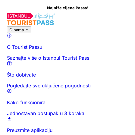
Najniže cijene Passa!
O ovoj aktivnosti
Pregled
Vrijeme i trajanje
Sve o
Saznajte prij
O nama
O Tourist Passu
Saznajte više o Istanbul Tourist Pass
Što dobivate
Pogledajte sve uključene pogodnosti
Kako funkcionira
Jednostavan postupak u 3 koraka
Preuzmite aplikaciju