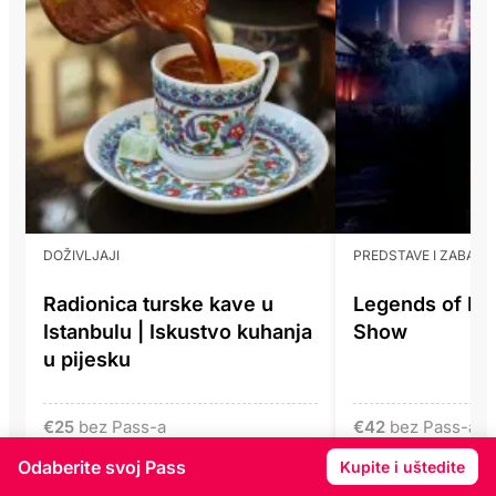
DOŽIVLJAJI
PREDSTAVE I ZABAVA
Radionica turske kave u
Legends of Ist
Istanbulu | Iskustvo kuhanja
Show
u pijesku
€
25
bez Pass-a
€
42
bez Pass-a
Uključeno s
Uključeno s
Odaberite svoj Pass
Kupite i uštedite
PRIME
DISCOVER
PRIM