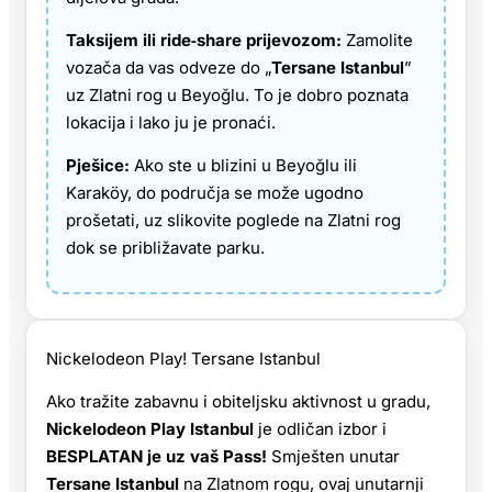
Taksijem ili ride‑share prijevozom:
Zamolite
vozača da vas odveze do „
Tersane Istanbul
”
uz Zlatni rog u Beyoğlu. To je dobro poznata
lokacija i lako ju je pronaći.
Pješice:
Ako ste u blizini u Beyoğlu ili
Karaköy, do područja se može ugodno
prošetati, uz slikovite poglede na Zlatni rog
dok se približavate parku.
Nickelodeon Play! Tersane Istanbul
Ako tražite zabavnu i obiteljsku aktivnost u gradu,
Nickelodeon Play Istanbul
je odličan izbor i
BESPLATAN je uz vaš Pass!
Smješten unutar
Tersane Istanbul
na Zlatnom rogu, ovaj unutarnji