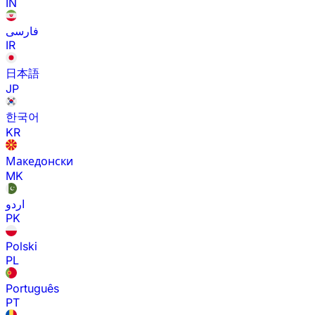
IN
فارسی
IR
日本語
JP
한국어
KR
Македонски
MK
اردو
PK
Polski
PL
Português
PT