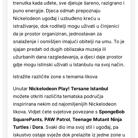
trenutka kada uđete, sve djeluje šareno, razigrano i
puno energije. Djeca odmah prepoznaju
Nickelodeon ugođaj i uzbuđeno kreću u
istraživanje, dok roditelji mogu uživati u činjenici
da je prostor organiziran, jednostavan za
snalaženje i osmišljen imajući obitelji na umu. To je
sjajan predah od dugih obilazaka muzeja ili
užurbanih dana razgledavanja, a djeci daje prostor
gdje mogu istinski uživati u Istanbulu na svoj način.
Istražite različite zone s temama likova
Unutar
Nickelodeon Play! Tersane Istanbul
možete otkriti različita tematska područja
inspirirana nekim od najomiljenijih Nickelodeon
likova. Vidjet ćete svjetove povezane s
SpongeBob
SquarePants
,
PAW Patrol
,
Teenage Mutant Ninja
Turtles
i
Dora
. Svaki dio ima svoj stil i ugođaj, pa
iskustvo ostaje svježe dok prelazite iz jedne zone u