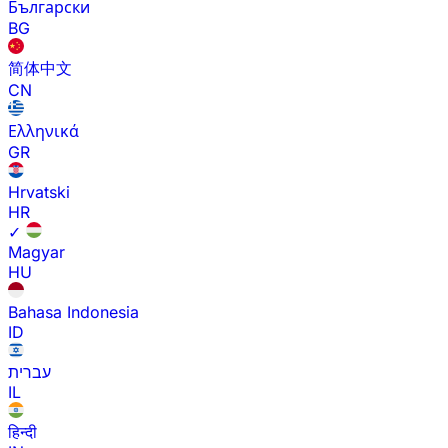
Български
BG
简体中文
CN
Ελληνικά
GR
Hrvatski
HR
✓
Magyar
HU
Bahasa Indonesia
ID
עברית
IL
हिन्दी