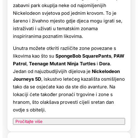
zabavni park okuplja neke od najomiljenijih
Nickelodeon svjetova pod jednim krovom. To je
šareno i živahno mjesto gdje djeca mogu igrati se,
istraživati i uživati u tematskim zonama
inspiriranima poznatim likovima.
Unutra možete otkriti različite zone povezane s
likovima kao što su
SpongeBob SquarePants
,
PAW
Patrol
,
Teenage Mutant Ninja Turtles
i
Dora
.
Jedan od najuzbudljivijih dijelova je
Nickelodeon
Journeys 5D
, iskustvo letećeg kazališta osmišljeno
tako da se osjećate kao da ste dio avanture. Na
lokaciji ćete također pronaći trgovine i zone s
hranom, što olakšava provesti cijeli sretan dan
ovdje s obitelji.
Pročitajte više