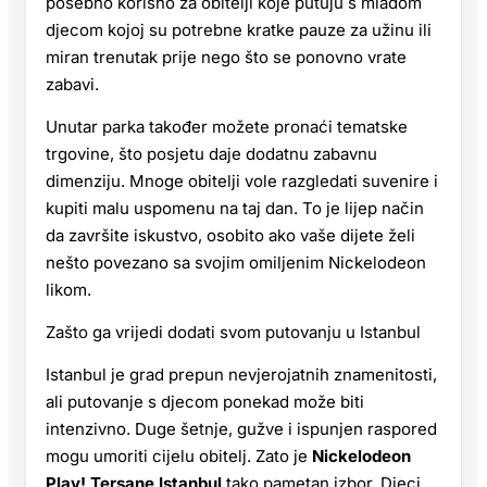
posebno korisno za obitelji koje putuju s mlađom
djecom kojoj su potrebne kratke pauze za užinu ili
miran trenutak prije nego što se ponovno vrate
zabavi.
Unutar parka također možete pronaći tematske
trgovine, što posjetu daje dodatnu zabavnu
dimenziju. Mnoge obitelji vole razgledati suvenire i
kupiti malu uspomenu na taj dan. To je lijep način
da završite iskustvo, osobito ako vaše dijete želi
nešto povezano sa svojim omiljenim Nickelodeon
likom.
Zašto ga vrijedi dodati svom putovanju u Istanbul
Istanbul je grad prepun nevjerojatnih znamenitosti,
ali putovanje s djecom ponekad može biti
intenzivno. Duge šetnje, gužve i ispunjen raspored
mogu umoriti cijelu obitelj. Zato je
Nickelodeon
Play! Tersane Istanbul
tako pametan izbor. Djeci