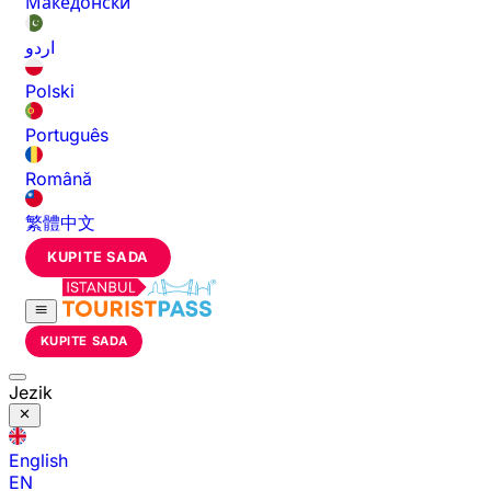
Македонски
اردو
Polski
Português
Română
繁體中文
KUPITE SADA
KUPITE SADA
Jezik
English
EN