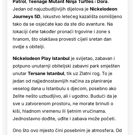
Patrol
,
Teenage Mutant Ninja Turtles
i
Dora
.
Jedan od najuzbudljivijih dijelova je
Nickelodeon
Journeys 5D
, iskustvo letećeg kazališta osmišljeno
tako da se osjećate kao da ste dio avanture. Na
lokaciji ćete također pronaći trgovine i zone s
hranom, što olakšava provesti cijeli sretan dan
ovdje s obitelji.
Nickelodeon Play Istanbul
je svijetao, zabavan i
potpuno unutarnji obiteljski zabavni park smješten
unutar
Tersane Istanbul
, tik uz Zlatni rog. To je
jedan od najjednostavnijih načina za planiranje
veselog dana u Istanbulu s djecom, posebno ako
želite nešto uzbudljivo, ali i ugodno. Budući da je
sve u zatvorenom prostoru, ne morate brinuti o
kiši, hladnom vremenu ili ljetnim vrućinama.
Jednostavno dođite, uđite i zabava može početi.
Ono što ovo mjesto čini posebnim je atmosfera. Od