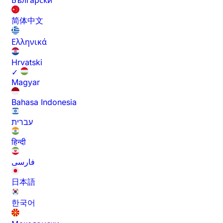
Български
简体中文
Ελληνικά
Hrvatski
✓
Magyar
Bahasa Indonesia
עברית
हिन्दी
فارسی
日本語
한국어