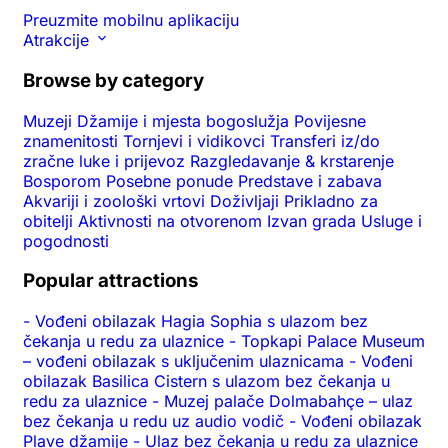
Preuzmite mobilnu aplikaciju
Atrakcije
Browse by category
Muzeji
Džamije i mjesta bogoslužja
Povijesne
znamenitosti
Tornjevi i vidikovci
Transferi iz/do
zračne luke i prijevoz
Razgledavanje & krstarenje
Bosporom
Posebne ponude
Predstave i zabava
Akvariji i zoološki vrtovi
Doživljaji
Prikladno za
obitelji
Aktivnosti na otvorenom
Izvan grada
Usluge i
pogodnosti
Popular attractions
-
Vođeni obilazak Hagia Sophia s ulazom bez
čekanja u redu za ulaznice
-
Topkapi Palace Museum
– vođeni obilazak s uključenim ulaznicama
-
Vođeni
obilazak Basilica Cistern s ulazom bez čekanja u
redu za ulaznice
-
Muzej palače Dolmabahçe – ulaz
bez čekanja u redu uz audio vodič
-
Vođeni obilazak
Plave džamije
-
Ulaz bez čekanja u redu za ulaznice