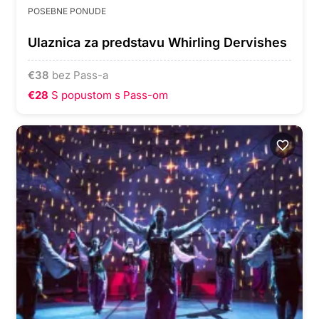
POSEBNE PONUDE
Ulaznica za predstavu Whirling Dervishes
€
38
bez Pass-a
€28
S popustom s Pass-om