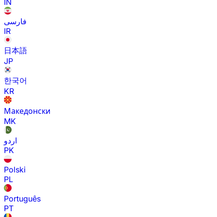
IN
فارسی
IR
日本語
JP
한국어
KR
Македонски
MK
اردو
PK
Polski
PL
Português
PT