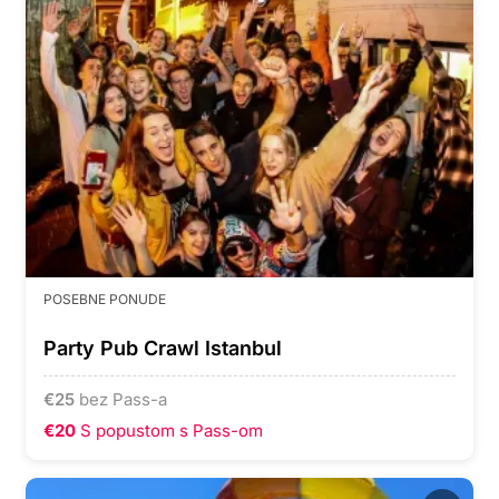
POSEBNE PONUDE
Party Pub Crawl Istanbul
€
25
bez Pass-a
€20
S popustom s Pass-om