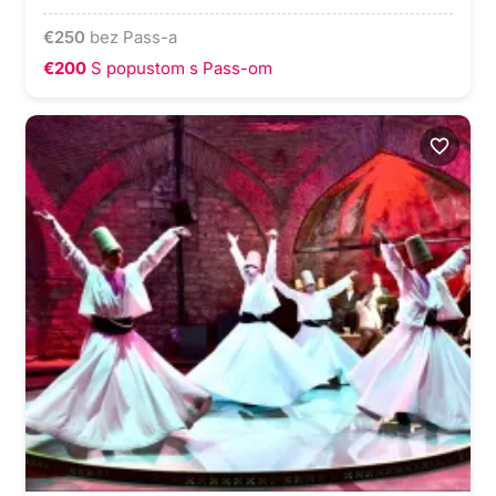
€
250
bez Pass-a
€200
S popustom s Pass-om