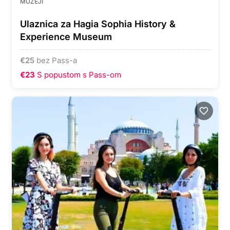
MUZEJI
Ulaznica za Hagia Sophia History &
Experience Museum
€
25
bez Pass-a
€23
S popustom s Pass-om