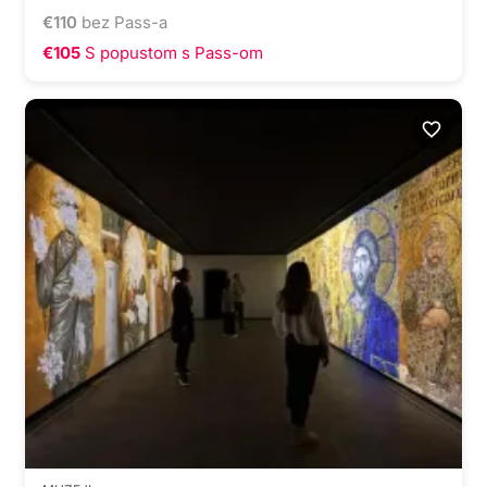
€
110
bez Pass-a
€105
S popustom s Pass-om