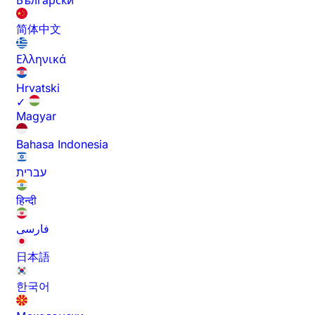
Български
简体中文
Ελληνικά
Hrvatski
✓
Magyar
Bahasa Indonesia
עברית
हिन्दी
فارسی
日本語
한국어