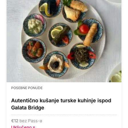
POSEBNE PONUDE
Autentično kušanje turske kuhinje ispod
Galata Bridge
€
12
bez Pass-a
Uključeno s