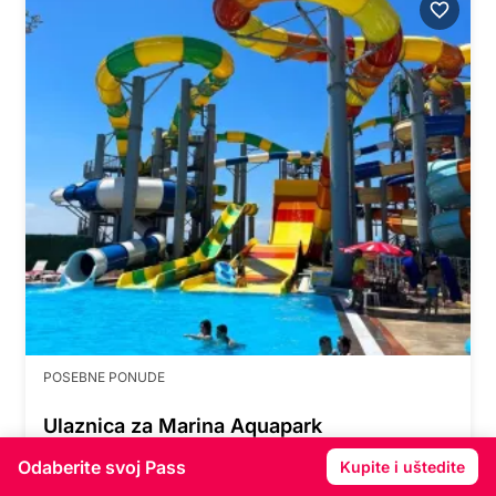
POSEBNE PONUDE
Ulaznica za Marina Aquapark
Odaberite svoj Pass
Kupite i uštedite
€
30
bez Pass-a