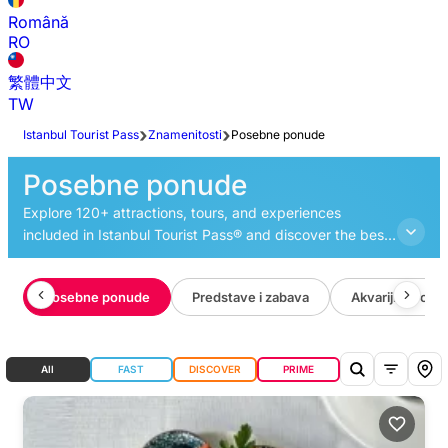
Română
RO
繁體中文
TW
Istanbul Tourist Pass
Znamenitosti
Posebne ponude
Posebne ponude
Explore 120+ attractions, tours, and experiences
included in Istanbul Tourist Pass® and discover the best
things to do in Istanbul.
m
Posebne ponude
Predstave i zabava
Akvariji i zoološ
All
FAST
DISCOVER
PRIME