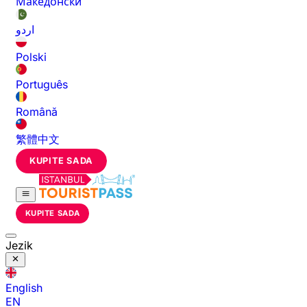
Македонски
اردو
Polski
Português
Română
繁體中文
KUPITE SADA
KUPITE SADA
Jezik
English
EN