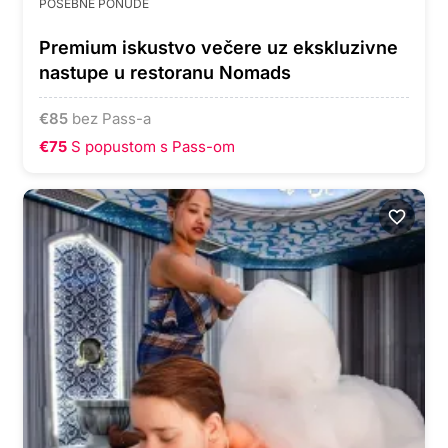
POSEBNE PONUDE
Premium iskustvo večere uz ekskluzivne
nastupe u restoranu Nomads
€
85
bez Pass-a
€75
S popustom s Pass-om