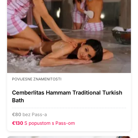
POVIJESNE ZNAMENITOSTI
Cemberlitas Hammam Traditional Turkish
Bath
€
80
bez Pass-a
€130
S popustom s Pass-om