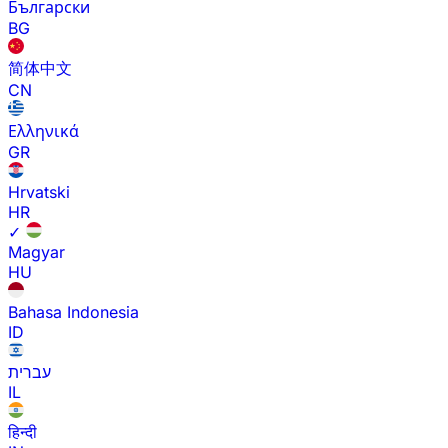
Български
BG
简体中文
CN
Ελληνικά
GR
Hrvatski
HR
✓
Magyar
HU
Bahasa Indonesia
ID
עברית
IL
हिन्दी