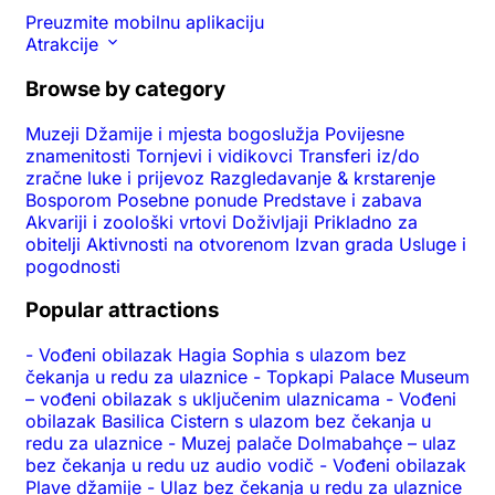
Preuzmite mobilnu aplikaciju
Atrakcije
Browse by category
Muzeji
Džamije i mjesta bogoslužja
Povijesne
znamenitosti
Tornjevi i vidikovci
Transferi iz/do
zračne luke i prijevoz
Razgledavanje & krstarenje
Bosporom
Posebne ponude
Predstave i zabava
Akvariji i zoološki vrtovi
Doživljaji
Prikladno za
obitelji
Aktivnosti na otvorenom
Izvan grada
Usluge i
pogodnosti
Popular attractions
-
Vođeni obilazak Hagia Sophia s ulazom bez
čekanja u redu za ulaznice
-
Topkapi Palace Museum
– vođeni obilazak s uključenim ulaznicama
-
Vođeni
obilazak Basilica Cistern s ulazom bez čekanja u
redu za ulaznice
-
Muzej palače Dolmabahçe – ulaz
bez čekanja u redu uz audio vodič
-
Vođeni obilazak
Plave džamije
-
Ulaz bez čekanja u redu za ulaznice