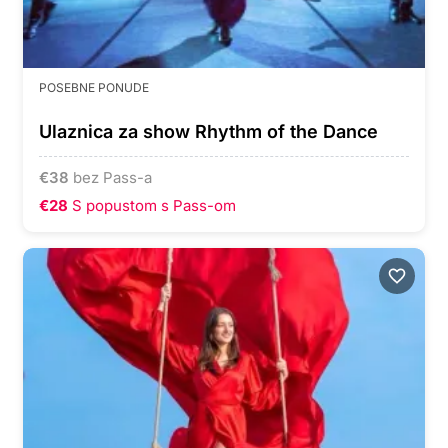
POSEBNE PONUDE
Ulaznica za show Rhythm of the Dance
€
38
bez Pass-a
€28
S popustom s Pass-om