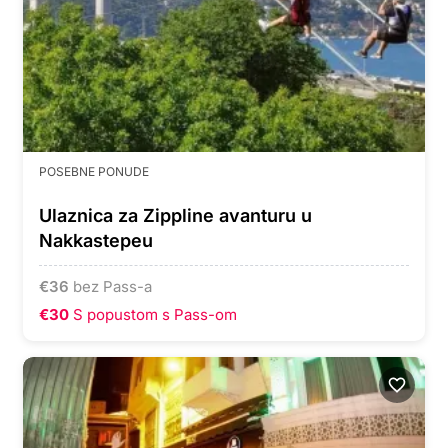
POSEBNE PONUDE
Ulaznica za Zippline avanturu u
Nakkastepeu
€
36
bez Pass-a
€30
S popustom s Pass-om