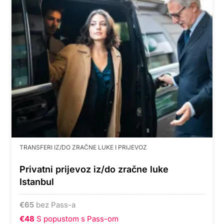
TRANSFERI IZ/DO ZRAČNE LUKE I PRIJEVOZ
Privatni prijevoz iz/do zračne luke
Istanbul
€
65
bez Pass-a
€48
S popustom s Pass-om