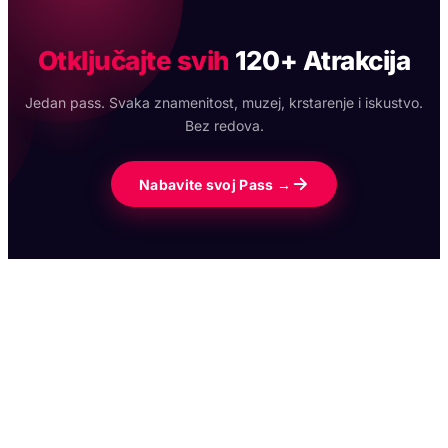
Otključajte svih
120+ Atrakcija
Jedan pass. Svaka znamenitost, muzej, krstarenje i iskustvo.
Bez redova.
Nabavite svoj Pass →