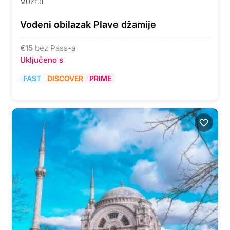
MUZEJI
Vođeni obilazak Plave džamije
€
15
bez Pass-a
Uključeno s
FAST
DISCOVER
PRIME