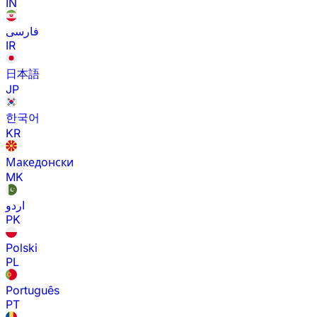
IN
فارسی
IR
日本語
JP
한국어
KR
Македонски
MK
اردو
PK
Polski
PL
Português
PT