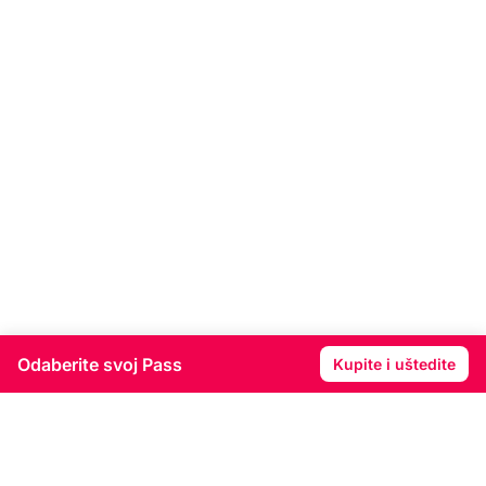
Odaberite svoj Pass
Kupite i uštedite
×