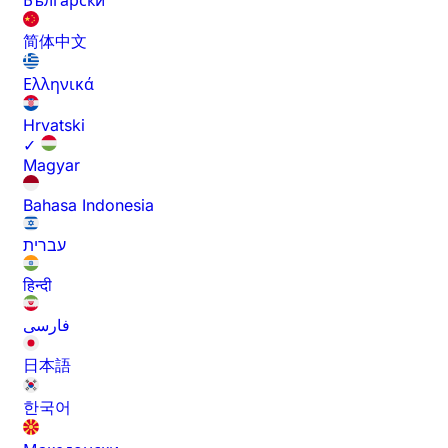
Български
简体中文
Ελληνικά
Hrvatski
✓
Magyar
Bahasa Indonesia
עברית
हिन्दी
فارسی
日本語
한국어