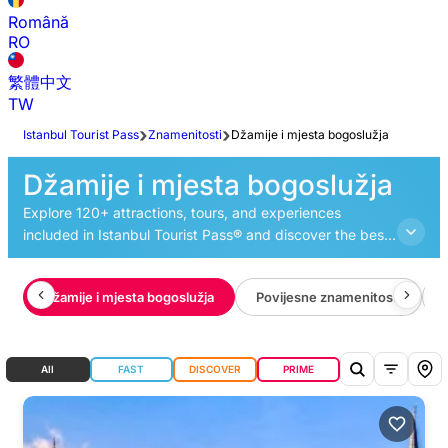
Română
RO
繁體中文
TW
Istanbul Tourist Pass
Znamenitosti
Džamije i mjesta bogoslužja
Džamije i mjesta bogoslužja
Explore 120+ attractions, tours, and experiences
included in Istanbul Tourist Pass® and discover the best
things to do in Istanbul.
i
Džamije i mjesta bogoslužja
Povijesne znamenitosti
All
FAST
DISCOVER
PRIME