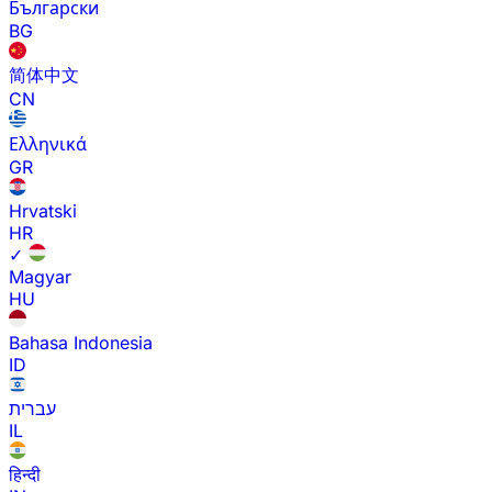
Български
BG
简体中文
CN
Ελληνικά
GR
Hrvatski
HR
✓
Magyar
HU
Bahasa Indonesia
ID
עברית
IL
हिन्दी