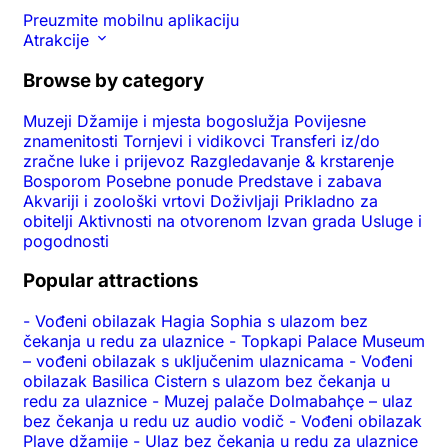
Preuzmite mobilnu aplikaciju
Atrakcije
Browse by category
Muzeji
Džamije i mjesta bogoslužja
Povijesne
znamenitosti
Tornjevi i vidikovci
Transferi iz/do
zračne luke i prijevoz
Razgledavanje & krstarenje
Bosporom
Posebne ponude
Predstave i zabava
Akvariji i zoološki vrtovi
Doživljaji
Prikladno za
obitelji
Aktivnosti na otvorenom
Izvan grada
Usluge i
pogodnosti
Popular attractions
-
Vođeni obilazak Hagia Sophia s ulazom bez
čekanja u redu za ulaznice
-
Topkapi Palace Museum
– vođeni obilazak s uključenim ulaznicama
-
Vođeni
obilazak Basilica Cistern s ulazom bez čekanja u
redu za ulaznice
-
Muzej palače Dolmabahçe – ulaz
bez čekanja u redu uz audio vodič
-
Vođeni obilazak
Plave džamije
-
Ulaz bez čekanja u redu za ulaznice