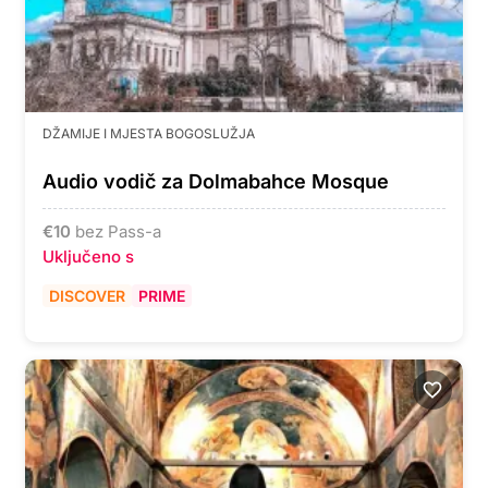
DŽAMIJE I MJESTA BOGOSLUŽJA
Audio vodič za Dolmabahce Mosque
€
10
bez Pass-a
Uključeno s
DISCOVER
PRIME