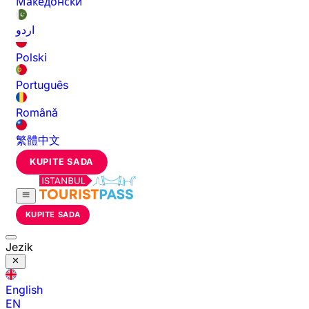
Македонски
اردو
Polski
Português
Română
繁體中文
KUPITE SADA
KUPITE SADA
Jezik
English
EN