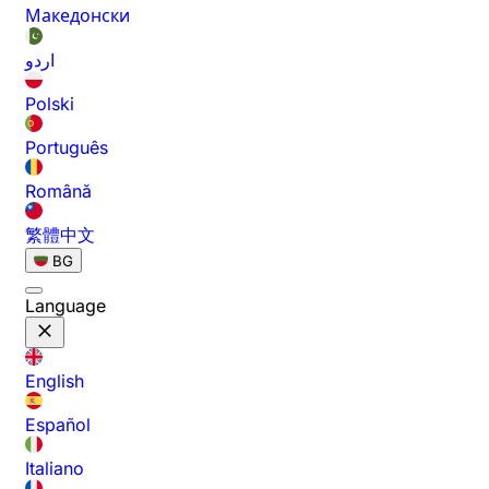
Македонски
اردو
Polski
Português
Română
繁體中文
BG
Language
English
Español
Italiano