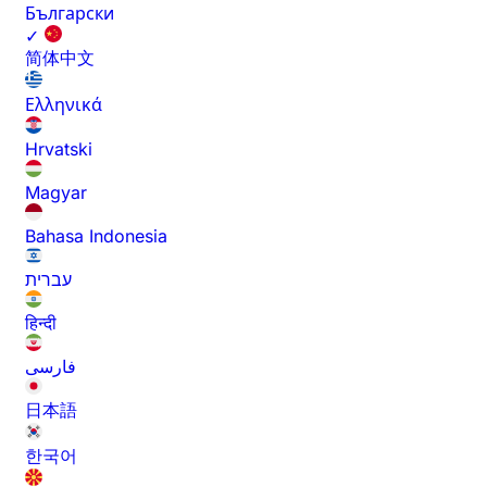
Български
✓
简体中文
Ελληνικά
Hrvatski
Magyar
Bahasa Indonesia
עברית
हिन्दी
فارسی
日本語
한국어