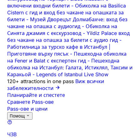
включени входни билети
-
Обиколка на Basilica
Cistern с гид и вход без чакане на опашката за
билети
-
Музей Дворецът Долмабахче: вход без
чакане на опашка с аудиогид
-
Обиколка на
Синята джамия с екскурзовод
-
Yildiz Palace вход
без чакане на опашка за билети с аудио гид
-
Работилница за турско кафе в Истанбул |
Приготвяне върху пясък
-
Пешеходна обиколка
на Fener и Balat с експертен гид
-
Пешеходна
обиколка на Истанбул: Галата, Истиклял, Таксим и
Каракьой
-
Legends of Istanbul Live Show
120+ attractions in one pass
Виж всички
забележителности
Планирайте и спестете
Сравнете Pass-ове
Pass-ове и цени
Помощ
ЧЗВ