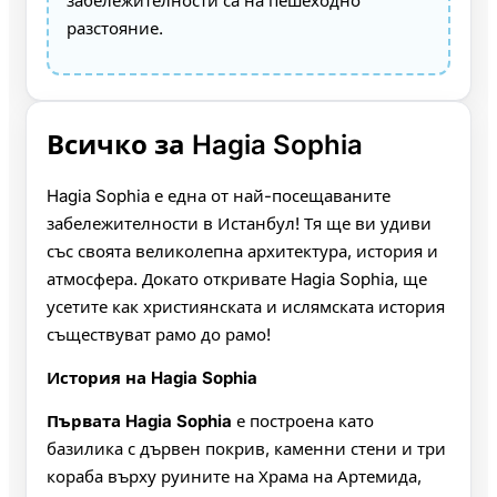
забележителности са на пешеходно
разстояние.
Всичко за Hagia Sophia
Hagia Sophia е една от най-посещаваните
забележителности в Истанбул! Тя ще ви удиви
със своята великолепна архитектура, история и
атмосфера. Докато откривате Hagia Sophia, ще
усетите как християнската и ислямската история
съществуват рамо до рамо!
История на Hagia Sophia
Първата Hagia Sophia
е построена като
базилика с дървен покрив, каменни стени и три
кораба върху руините на Храма на Артемида,