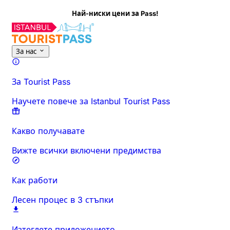
й-ниски цени за Pass!
За тази дейност
Преглед
Часове и продължителност
Всич
За нас
За Tourist Pass
Научете повече за Istanbul Tourist Pass
Какво получавате
Вижте всички включени предимства
Как работи
Лесен процес в 3 стъпки
Изтеглете приложението