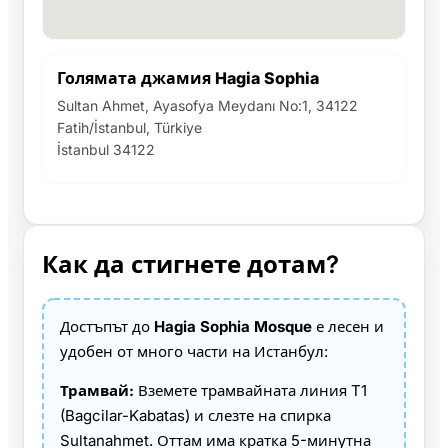
Голямата джамия Hagia Sophia
Sultan Ahmet, Ayasofya Meydanı No:1, 34122
Fatih/İstanbul, Türkiye
İstanbul 34122
Как да стигнете дотам?
Достъпът до
Hagia Sophia Mosque
е лесен и
удобен от много части на Истанбул:
Трамвай:
Вземете трамвайната линия T1
(Bagcilar-Kabatas) и слезте на спирка
Sultanahmet. Оттам има кратка 5-минутна