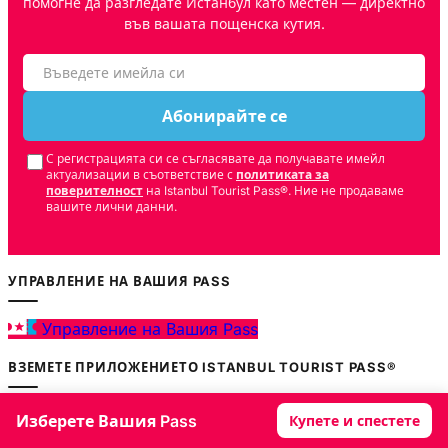
помогне да разгледате Истанбул като местен — директно
във вашата пощенска кутия.
Абонирайте се
С регистрацията си се съгласявате да получавате имейл
актуализации в съответствие с
политиката за
поверителност
на Istanbul Tourist Pass®. Ние не продаваме
вашите лични данни.
УПРАВЛЕНИЕ НА ВАШИЯ PASS
Управление на Вашия Pass
ВЗЕМЕТЕ ПРИЛОЖЕНИЕТО ISTANBUL TOURIST PASS®
Изберете Вашия Pass
Купете и спестете