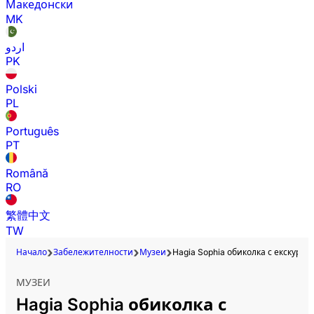
Македонски
MK
اردو
PK
Polski
PL
Português
PT
Română
RO
繁體中文
TW
Начало
Забележителности
Музеи
Hagia Sophia обиколка с екскурзо
МУЗЕИ
Hagia Sophia обиколка с