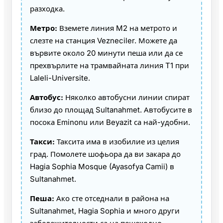
разходка.
Метро:
Вземете линия M2 на метрото и
слезте на станция Vezneciler. Можете да
вървите около 20 минути пеша или да се
прехвърлите на трамвайната линия T1 при
Laleli-Universite.
Автобус:
Няколко автобусни линии спират
близо до площад Sultanahmet. Автобусите в
посока Eminonu или Beyazit са най-удобни.
Такси:
Таксита има в изобилие из целия
град. Помолете шофьора да ви закара до
Hagia Sophia Mosque (Ayasofya Camii) в
Sultanahmet.
Пеша:
Ако сте отседнали в района на
Sultanahmet, Hagia Sophia и много други