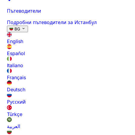
Пътеводители
Подробни пътеводители за Истанбул
BG
English
Español
Italiano
Français
Deutsch
Русский
Türkçe
العربية