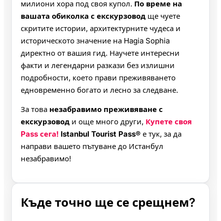
милиони хора под своя купол.
По време на
вашата обиколка с екскурзовод
ще чуете
скритите истории, архитектурните чудеса и
историческото значение на Hagia Sophia
директно от вашия гид. Научете интересни
факти и легендарни разкази без излишни
подробности, което прави преживяването
едновременно богато и лесно за следване.
За това
незабравимо преживяване с
екскурзовод
и още много други,
Купете своя
Pass сега!
Istanbul Tourist Pass®
е тук, за да
направи вашето пътуване до Истанбул
незабравимо!
Къде точно ще се срещнем?