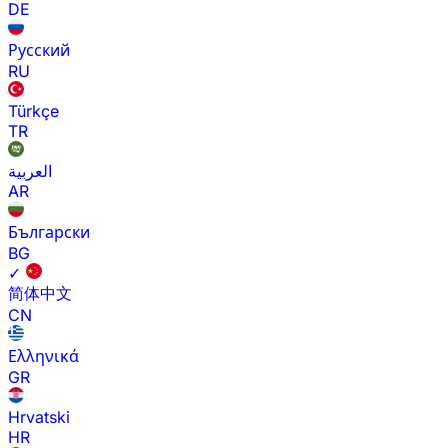
DE
Русский
RU
Türkçe
TR
العربية
AR
Български
BG
✓
简体中文
CN
Ελληνικά
GR
Hrvatski
HR