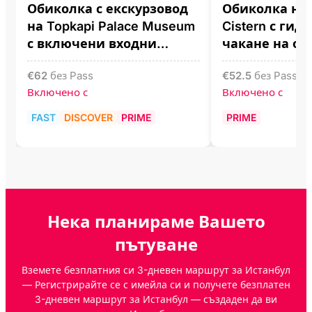
Обиколка с екскурзовод
Обиколка на B
на Topkapi Palace Museum
Cistern с гид 
с включени входни
чакане на оп
билети
билети
€
62
без Pass
€
52.5
без Pass
Включено с
Включено с
FAST
DISCOVER
PRIME
PRIME
Нека планираме Вашето
пътуване
Вземете безплатния си 3-дневен маршрут за Истанбул
— Регистрирайте се с имейла си и получете безплатен
3-дневен маршрут за Истанбул — създаден да ви