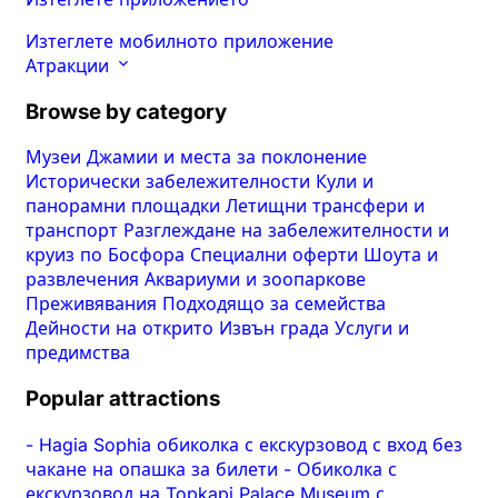
Изтеглете мобилното приложение
Атракции
Browse by category
Музеи
Джамии и места за поклонение
Исторически забележителности
Кули и
панорамни площадки
Летищни трансфери и
транспорт
Разглеждане на забележителности и
круиз по Босфора
Специални оферти
Шоута и
развлечения
Аквариуми и зоопаркове
Преживявания
Подходящо за семейства
Дейности на открито
Извън града
Услуги и
предимства
Popular attractions
-
Hagia Sophia обиколка с екскурзовод с вход без
чакане на опашка за билети
-
Обиколка с
екскурзовод на Topkapi Palace Museum с