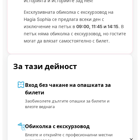
историята и историите зад нея!
Ексклузивната обиколка с екскурзовод на
Hagia Sophia се предлага всеки ден с
изключение на петък в
09:00, 11:45 и 14:15
. В
петък няма обиколка с екскурзовод, но гостите
могат да влязат самостоятелно с билет.
За тази дейност
Вход без чакане на опашката за
билети
Заобиколете дългите опашки за билети и
влезте веднага
Обиколка с екскурзовод
Влезте и открийте с професионални местни