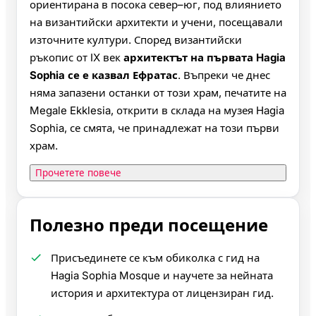
ориентирана в посока север–юг, под влиянието
на византийски архитекти и учени, посещавали
източните култури. Според византийски
ръкопис от IX век
архитектът на първата Hagia
Sophia се е казвал Ефратас
. Въпреки че днес
няма запазени останки от този храм, печатите на
Megale Ekklesia, открити в склада на музея Hagia
Sophia, се смята, че принадлежат на този първи
храм.
Прочетете повече
Полезно преди посещение
Присъединете се към обиколка с гид на
Hagia Sophia Mosque и научете за нейната
история и архитектура от лицензиран гид.