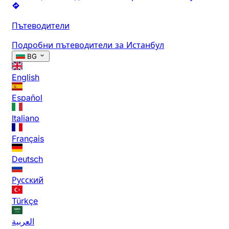
Пътеводители
Подробни пътеводители за Истанбул
BG
English
Español
Italiano
Français
Deutsch
Русский
Türkçe
العربية