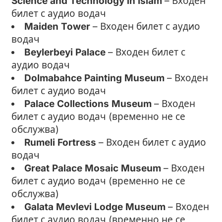
Science and Technology in Islam
– Входен
билет с аудио водач
Maiden Tower
– Входен билет с аудио
водач
Beylerbeyi Palace
– Входен билет с
аудио водач
Dolmabahce Painting Museum
– Входен
билет с аудио водач
Palace Collections Museum
– Входен
билет с аудио водач (временно не се
обслужва)
Rumeli Fortress
– Входен билет с аудио
водач
Great Palace Mosaic Museum
– Входен
билет с аудио водач (временно не се
обслужва)
Galata Mevlevi Lodge Museum
– Входен
билет с аудио водач (временно не се