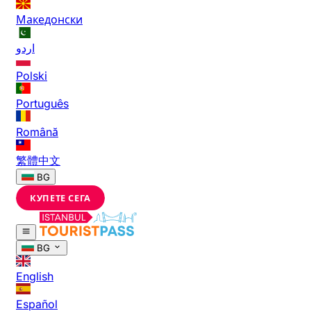
Македонски
اردو
Polski
Português
Română
繁體中文
BG
КУПЕТЕ СЕГА
BG
English
Español