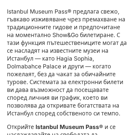
Istanbul Museum Pass® предлага свежо,
гъвкаво изживяване чрез премахване на
традиционните гидове и предпочитане
на моментално Show&Go билетиране. С
тази функция пътешествениците могат да
се насладят на известните музеи на
Истанбул — като Hagia Sophia,
Dolmabahce Palace и други — когато
пожелaят, без да чакат за обичайните
турове. Системата за електронни билети
ви дава възможност да посещавате
според личния ви график, което ви
позволява да откривате богатствата на
Истанбул според собственото си темпо.
Открийте
Istanbul Museum Pass®
и се
наслаждавайте на свободата да