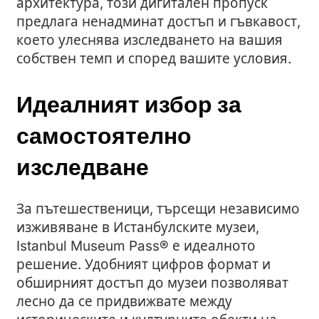
архитектура, този дигитален пропуск
предлага ненадминат достъп и гъвкавост,
което улеснява изследването на вашия
собствен темп и според вашите условия.
Идеалният избор за
самостоятелно
изследване
За пътешественици, търсещи независимо
изживяване в Истанбулските музеи,
Istanbul Museum Pass® е идеалното
решение. Удобният цифров формат и
обширният достъп до музеи позволяват
лесно да се придвижвате между