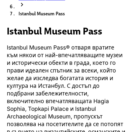
chevron_right
Istanbul Museum Pass
Istanbul Museum Pass
Istanbul Museum Pass® отваря вратите
към някои от най-впечатляващите музеи
и исторически обекти в града, което го
прави идеален спътник за всеки, който
желае да изследва богатата история и
култура на Истанбул. С достъп до
подбрани забележителности,
включително впечатляващата Hagia
Sophia, Topkapi Palace и Istanbul
Archaeological Museum, пропускът
позволява на посетителите да се потопят
в сърцето на византийските, османските и