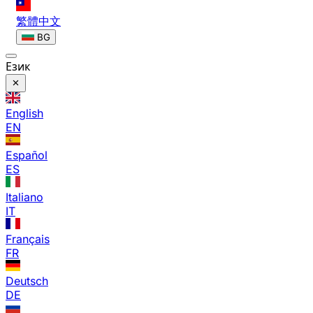
繁體中文
BG
Език
English
EN
Español
ES
Italiano
IT
Français
FR
Deutsch
DE