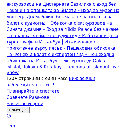
екскурзовод на Цистерната Базилика с вход без
чакане на опашката за билети
-
Вход за музея на
двореца Долмабахче без чакане на опашка за
билет с аудиогид
-
Обиколка с екскурзовод на
Синята джамия
-
Вход за Yildiz Palace без чакане
на опашка за билет с аудиогид
-
Работилница за
турско кафе в Истанбул | Изживяване с
приготвяне върху пясък
-
Пешеходна обиколка
на Фенер и Балат с експертен гид
-
Пешеходна
обиколка на Истанбул с екскурзовод: Galata,
Istiklal, Taksim & Karaköy
-
Legends of Istanbul Live
Show
120+ атракции с един Pass
Виж всички
забележителности
Планирайте и спестете
Сравнете Pass-ове
Pass-ове и цени
Помощ
ЧЗВ