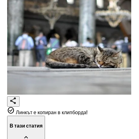
share
check_circle
Линкът е копиран в клипборда!
В тази статия
expand_less