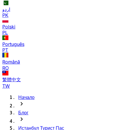
اردو
PK
Polski
PL
Português
PT
Română
RO
繁體中文
TW
Начало
chevron_right
Блог
chevron_right
Истанбул Турист Пас