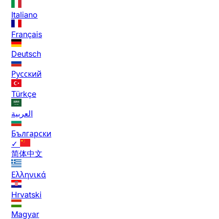
Italiano
Français
Deutsch
Русский
Türkçe
العربية
Български
✓
简体中文
Ελληνικά
Hrvatski
Magyar