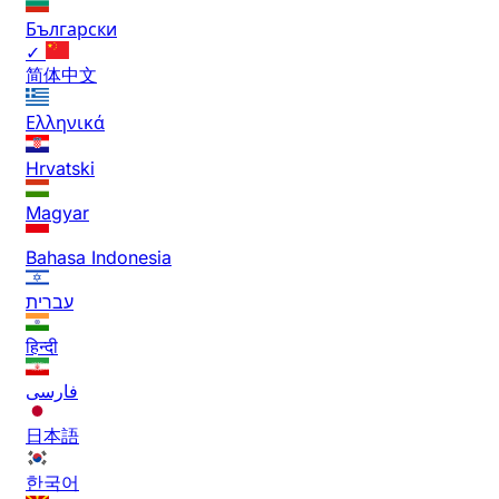
Български
✓
简体中文
Ελληνικά
Hrvatski
Magyar
Bahasa Indonesia
עברית
हिन्दी
فارسی
日本語
한국어