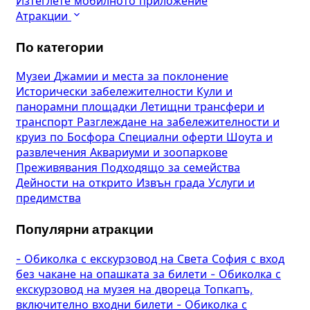
Изтеглете мобилното приложение
Атракции
По категории
Музеи
Джамии и места за поклонение
Исторически забележителности
Кули и
панорамни площадки
Летищни трансфери и
транспорт
Разглеждане на забележителности и
круиз по Босфора
Специални оферти
Шоута и
развлечения
Аквариуми и зоопаркове
Преживявания
Подходящо за семейства
Дейности на открито
Извън града
Услуги и
предимства
Популярни атракции
-
Обиколка с екскурзовод на Света София с вход
без чакане на опашката за билети
-
Обиколка с
екскурзовод на музея на двореца Топкапъ,
включително входни билети
-
Обиколка с