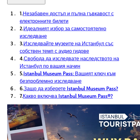
1.
Незабавен достъп и пълна гъвкавост с
електронните билети
2.
Идеалният избор за самостоятелно
изследване
3.
Изследвайте музеите на Истанбул със
собствен темп с аудио гидове
4.
Свобода да изследвате наследството на
Истанбул по вашия начин
5.
Istanbul Museum Pass: Вашият ключ към
безпроблемно изследване
6.
Защо да изберете Istanbul Museum Pass?
7.
Какво включва Istanbul Museum Pass®?