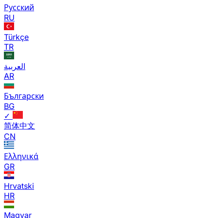
Русский
RU
Türkçe
TR
العربية
AR
Български
BG
✓
简体中文
CN
Ελληνικά
GR
Hrvatski
HR
Magyar