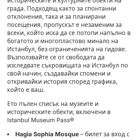
историческите и културните обекти на
града. Подходящ както за спонтанни
отклонения, така и за планирани
посещения, пропускът е незаменим за
всеки, който иска да се потопи напълно в
богатото и многопластово минало на
Истанбул, без ограниченията на гидове.
Възползвайте се от свободата да
изследвате съкровищата на Истанбул по
свой начин, създавайки спомени и
откривайки история според графика,
който е ваш.
Ето пълен списък на музеите и
историческите обекти, включени в
Istanbul Museum Pass®
Hagia Sophia Mosque
– билет за вход с