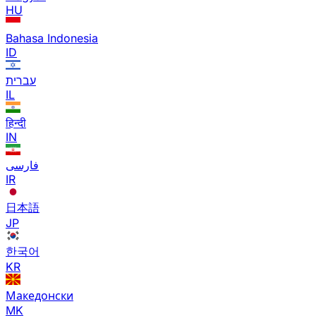
HU
Bahasa Indonesia
ID
עברית
IL
हिन्दी
IN
فارسی
IR
日本語
JP
한국어
KR
Македонски
MK