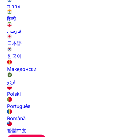
עברית
हिन्दी
فارسی
日本語
한국어
Македонски
اردو
Polski
Português
Română
繁體中文