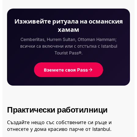
Изживейте ритуала на османския
хамам
Cemberlitas, Hurrem Sultan, Ottoman Hammam;
всички са включени или с отстъпка с Istanbul
Tourist Pass®.
Вземете своя Pass
Практически работилници
Създайте нещо със собствените си ръце и
отнесете у дома красиво парче от Istanbul.