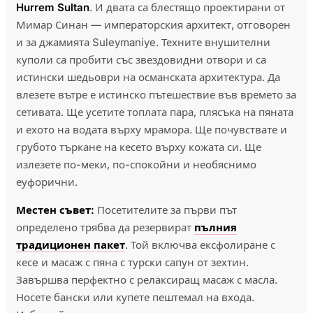
Hurrem Sultan
. И двата са блестящо проектирани от
Мимар Синан — императорския архитект, отговорен
и за джамията Suleymaniye. Техните внушителни
куполи са пробити със звездовидни отвори и са
истински шедьоври на османската архитектура. Да
влезете вътре е истинско пътешествие във времето за
сетивата. Ще усетите топлата пара, плясъка на пяната
и ехото на водата върху мрамора. Ще почувствате и
грубото търкане на кесето върху кожата си. Ще
излезете по-меки, по-спокойни и необяснимо
еуфорични.
Местен съвет:
Посетителите за първи път
определено трябва да резервират
пълния
традиционен пакет
. Той включва ексфолиране с
кесe и масаж с пяна с турски сапун от зехтин.
Завършва перфектно с релаксиращ масаж с масла.
Носете бански или купете пештемал на входа.