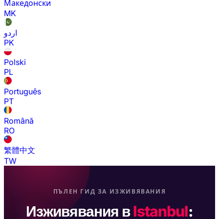
Македонски
MK
اردو
PK
Polski
PL
Português
PT
Română
RO
繁體中文
TW
ПЪЛЕН ГИД ЗА ИЗЖИВЯВАНИЯ
Изживявания в
Istanbul
: