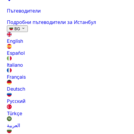
Пътеводители
Подробни пътеводители за Истанбул
BG
English
Español
Italiano
Français
Deutsch
Русский
Türkçe
العربية