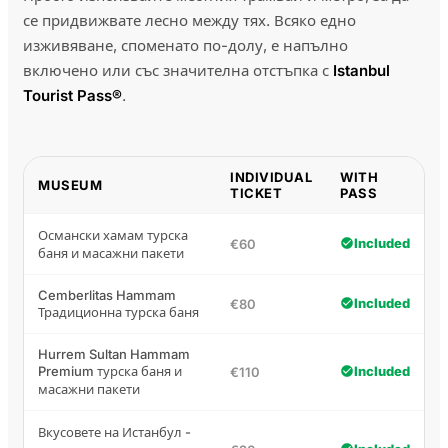
се придвижвате лесно между тях. Всяко едно
изживяване, споменато по-долу, е напълно
включено или със значителна отстъпка с
Istanbul
Tourist Pass®
.
INDIVIDUAL
WITH
MUSEUM
TICKET
PASS
Османски хамам турска
Included
€60
баня и масажни пакети
Cemberlitas Hammam
Included
€80
Традиционна турска баня
Hurrem Sultan Hammam
Premium турска баня и
Included
€110
масажни пакети
Вкусовете на Истанбул -