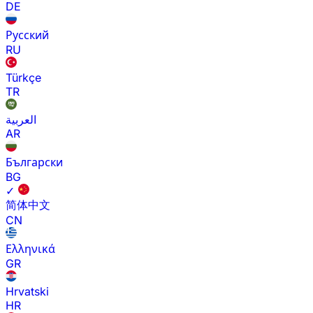
DE
Русский
RU
Türkçe
TR
العربية
AR
Български
BG
✓
简体中文
CN
Ελληνικά
GR
Hrvatski
HR