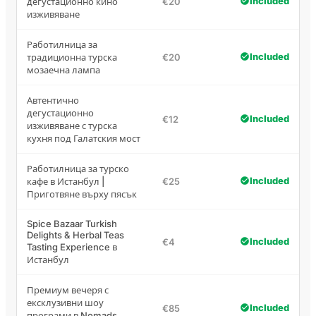
Included
дегустационно кино
€20
изживяване
Работилница за
Included
традиционна турска
€20
мозаечна лампа
Автентично
дегустационно
Included
€12
изживяване с турска
кухня под Галатския мост
Работилница за турско
Included
кафе в Истанбул |
€25
Приготвяне върху пясък
Spice Bazaar Turkish
Delights & Herbal Teas
Included
€4
Tasting Experience в
Истанбул
Премиум вечеря с
ексклузивни шоу
Included
€85
програми в Nomads