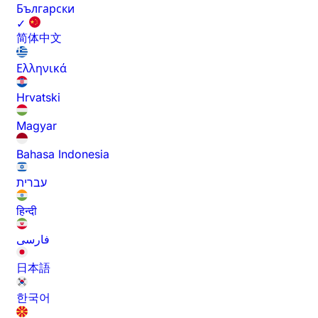
Български
✓
简体中文
Ελληνικά
Hrvatski
Magyar
Bahasa Indonesia
עברית
हिन्दी
فارسی
日本語
한국어