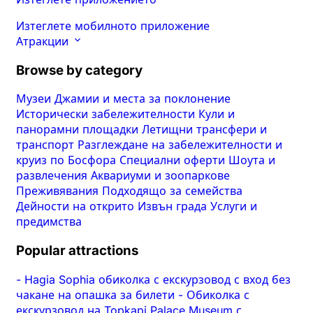
Изтеглете мобилното приложение
Атракции
Browse by category
Музеи
Джамии и места за поклонение
Исторически забележителности
Кули и
панорамни площадки
Летищни трансфери и
транспорт
Разглеждане на забележителности и
круиз по Босфора
Специални оферти
Шоута и
развлечения
Аквариуми и зоопаркове
Преживявания
Подходящо за семейства
Дейности на открито
Извън града
Услуги и
предимства
Popular attractions
-
Hagia Sophia обиколка с екскурзовод с вход без
чакане на опашка за билети
-
Обиколка с
екскурзовод на Topkapi Palace Museum с