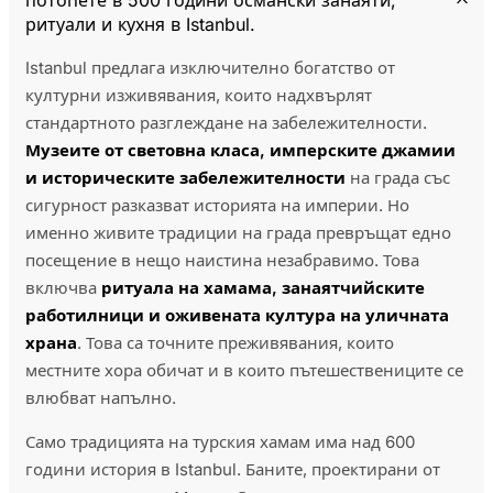
потопете в 500 години османски занаяти,
ритуали и кухня в Istanbul.
Istanbul предлага изключително богатство от
културни изживявания, които надхвърлят
стандартното разглеждане на забележителности.
Музеите от световна класа, имперските джамии
и историческите забележителности
на града със
сигурност разказват историята на империи. Но
именно живите традиции на града превръщат едно
посещение в нещо наистина незабравимо. Това
включва
ритуала на хамама, занаятчийските
работилници и оживената култура на уличната
храна
. Това са точните преживявания, които
местните хора обичат и в които пътешествениците се
влюбват напълно.
Само традицията на турския хамам има над 600
години история в Istanbul. Баните, проектирани от