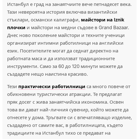
Истанбул е град на занаятчиите вече петнадесет века.
Тази невероятна история включва византийски
стъклари, османски калиграфи,
майстори на Iznik
плочки
и майстори на медни съдове в Grand Bazaar.
Днес ново поколение майстори и техните ученици
организират интимни работилници на английски
език. Посетителите могат да седнат директно на
работната маса и да използват традиционните
инструменти. Само за 60 до 120 минути можете да
създадете нещо наистина красиво.
Тези
практически работилници
са много повече от
обикновени туристически атракции. Те предлагат
пряк досег с жива занаятчийска икономика. Освен
това ви дават най-личния сувенир, който можете да
отнесете у дома. Тръгвате си с впечатляващо изделие,
създадено от самите вас, в работилницата, където
традициите на Истанбул тихо се предават на