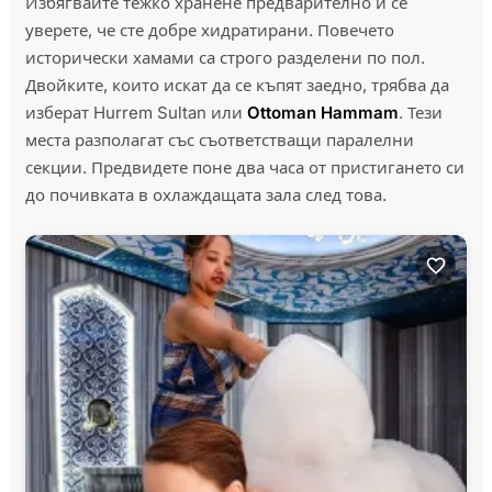
Избягвайте тежко хранене предварително и се
уверете, че сте добре хидратирани. Повечето
исторически хамами са строго разделени по пол.
Двойките, които искат да се къпят заедно, трябва да
изберат Hurrem Sultan или
Ottoman Hammam
. Тези
места разполагат със съответстващи паралелни
секции. Предвидете поне два часа от пристигането си
до почивката в охлаждащата зала след това.