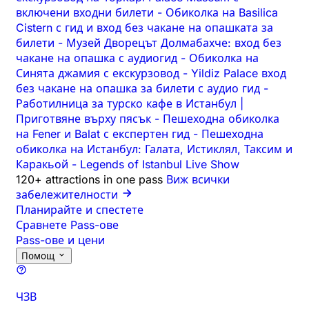
включени входни билети
-
Обиколка на Basilica
Cistern с гид и вход без чакане на опашката за
билети
-
Музей Дворецът Долмабахче: вход без
чакане на опашка с аудиогид
-
Обиколка на
Синята джамия с екскурзовод
-
Yildiz Palace вход
без чакане на опашка за билети с аудио гид
-
Работилница за турско кафе в Истанбул |
Приготвяне върху пясък
-
Пешеходна обиколка
на Fener и Balat с експертен гид
-
Пешеходна
обиколка на Истанбул: Галата, Истиклял, Таксим и
Каракьой
-
Legends of Istanbul Live Show
120+ attractions in one pass
Виж всички
забележителности
Планирайте и спестете
Сравнете Pass-ове
Pass-ове и цени
Помощ
ЧЗВ