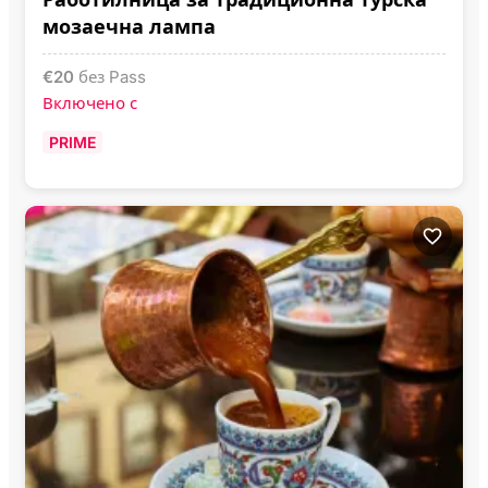
мозаечна лампа
€
20
без Pass
Включено с
PRIME