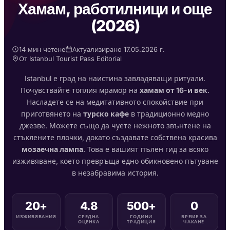
Хамам, работилници и още
(2026)
14 мин четене
Актуализирано 17.05.2026 г.
От Istanbul Tourist Pass Editorial
Istanbul е град на наистина завладяващи ритуали.
Почувствайте топлия мрамор на
хамам от 16-и век
.
Насладете се на медитативното спокойствие при
приготвянето на
турско кафе
в традиционно медно
джезве. Можете също да чуете нежното звънтене на
стъклените плочки, докато създавате собствена красива
мозаечна лампа
. Това е вашият пълен гид за всяко
изживяване, което превръща едно обикновено пътуване
в незабравима история.
20+
4.8
500+
0
ИЗЖИВЯВАНИЯ
СРЕДНА
ГОДИНИ
ВРЕМЕ ЗА
ОЦЕНКА
ТРАДИЦИЯ
ЧАКАНЕ