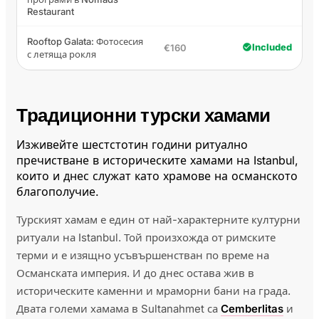
Restaurant
Rooftop Galata: Фотосесия
Included
€160
с летяща рокля
Традиционни турски хамами
Изживейте шестстотин години ритуално
пречистване в историческите хамами на Istanbul,
които и днес служат като храмове на османското
благополучие.
Турският хамам е един от най-характерните културни
ритуали на Istanbul. Той произхожда от римските
терми и е изящно усъвършенстван по време на
Османската империя. И до днес остава жив в
историческите каменни и мраморни бани на града.
Двата големи хамама в Sultanahmet са
Cemberlitas
и