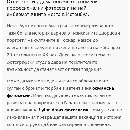
Отнесете си у дома повече от спомени с
професионални фотосесии на най-
емблематичните места в Истанбул.
Истанбул винаги е бил град на себеизразяването.
Тази богата история варира от изисканите дворцови
портрети на султаните в Topkapi Palace до
елегантните силуети на жени по алеята на Pera през
20‑те години на XX век. Днес цяла екосистема от
фотографски студиа дава на посетителите
възможност да станат част от тази традиция.
Може да искате за един час да се облечете като
султан с брокат и тюрбан в автентична
османска
фотосесия
. Или пък да уловите как шалът ви се
развява над покривите на Галата при златния час в
впечатляваща
flying dress фотосесия
. Тези уникални
изживявания превръщат вашата ваканция в история,
която си струва да бъде рамкирана и споделена.