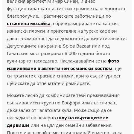
великия архитект Мимар Синан, и днес
функционират като истински храмове на османското
благополучие. Практическите работилници по
стъклена мозайка
, ебру мрамориране на хартия,
изникски плочки и приготвяне на турско кафе ви
дават възможност да се докоснете до живите занаяти.
Дегустациите на храни в Spice Bazaar или под
Галатския мост разкриват 8 000 години богато
кулинарно наследство. Наслаждавайки се на
фото
изживяване в автентичен османски костюм
, ще
си тръгнете с красиви снимки, които със сигурност
ще искате да отпечатате и рамкирате.
Можете лесно да комбинирате тези преживявания
със живописен круиз по Босфора или със спиращ
дъха залез от Галатската кула. Може също да се
насладите на вечерно
шоу на въртящите се
дервиши
или на цял ден семейни забавления.
Просто използвайте местния трамвай и метро, за да