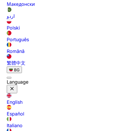
Македонски
اردو
Polski
Português
Română
繁體中文
BG
Language
English
Español
Italiano