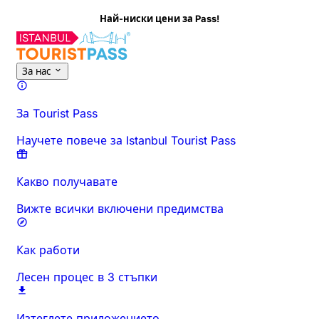
Най-ниски цени за Pass!
За тази дейност
Преглед
Часове и продължителност
Всич
За нас
За Tourist Pass
Научете повече за Istanbul Tourist Pass
Какво получавате
Вижте всички включени предимства
Как работи
Лесен процес в 3 стъпки
Изтеглете приложението