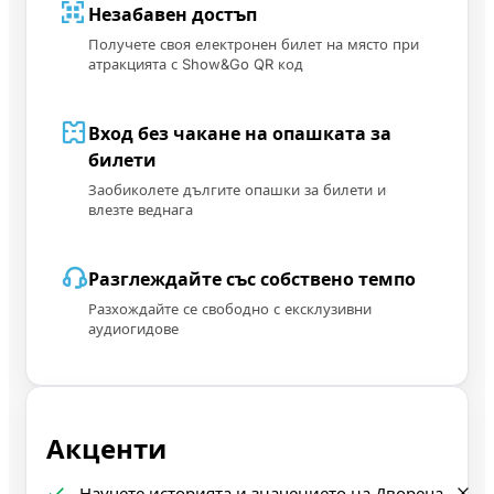
Незабавен достъп
Получете своя електронен билет на място при
атракцията с Show&Go QR код
Вход без чакане на опашката за
билети
Заобиколете дългите опашки за билети и
влезте веднага
Разглеждайте със собствено темпо
Разхождайте се свободно с ексклузивни
аудиогидове
Акценти
Научете историята и значението на Двореца