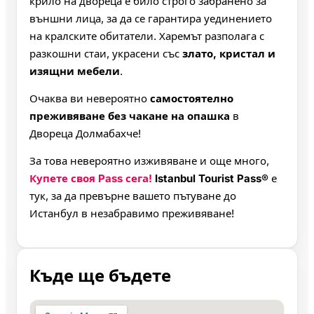
крило на двореца е било строго забранено за
външни лица, за да се гарантира уединението
на кралските обитатели. Харемът разполага с
разкошни стаи, украсени със
злато, кристал и
изящни мебели
.
Очаква ви невероятно
самостоятелно
преживяване без чакане на опашка
в
Двореца Долмабахче!
За това невероятно изживяване и още много,
Купете своя Pass сега!
Istanbul Tourist Pass®
е
тук, за да превърне вашето пътуване до
Истанбул в незабравимо преживяване!
Къде ще бъдете