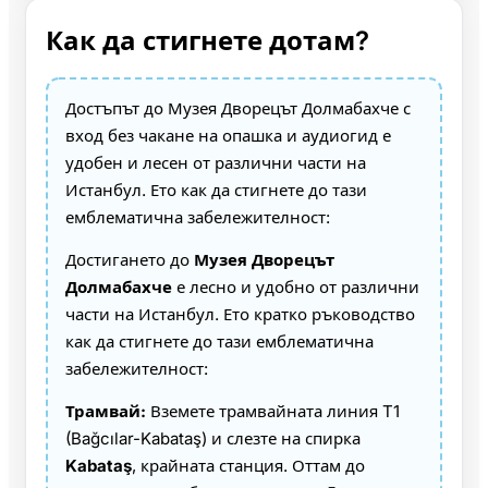
Как да стигнете дотам?
Достъпът до Музея Дворецът Долмабахче с
вход без чакане на опашка и аудиогид е
удобен и лесен от различни части на
Истанбул. Ето как да стигнете до тази
емблематична забележителност:
Достигането до
Музея Дворецът
Долмабахче
е лесно и удобно от различни
части на Истанбул. Ето кратко ръководство
как да стигнете до тази емблематична
забележителност:
Трамвай:
Вземете трамвайната линия T1
(Bağcılar-Kabataş) и слезте на спирка
Kabataş
, крайната станция. Оттам до