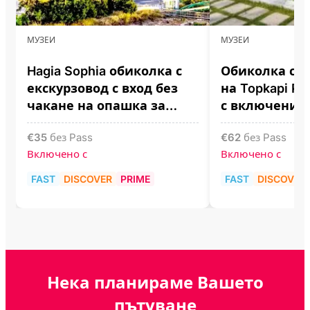
МУЗЕИ
МУЗЕИ
Hagia Sophia обиколка с
Обиколка с е
екскурзовод с вход без
на Topkapi P
чакане на опашка за
с включени 
билети
билети
€
35
без Pass
€
62
без Pass
Включено с
Включено с
FAST
DISCOVER
PRIME
FAST
DISCOVER
Нека планираме Вашето
пътуване