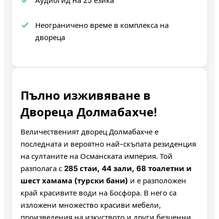
Аудиогид на 25 езика
Неограничено време в комплекса на
двореца
Пълно изживяване в
Двореца Долмабахче!
Величественият дворец Долмабахче е
последната и вероятно най-скъпата резиденция
на султаните на Османската империя. Той
разполага с
285 стаи, 44 зали, 68 тоалетни и
шест хамама (турски бани)
и е разположен
край красивите води на Босфора. В него са
изложени множество красиви мебели,
произведения на изкуството и други безценни