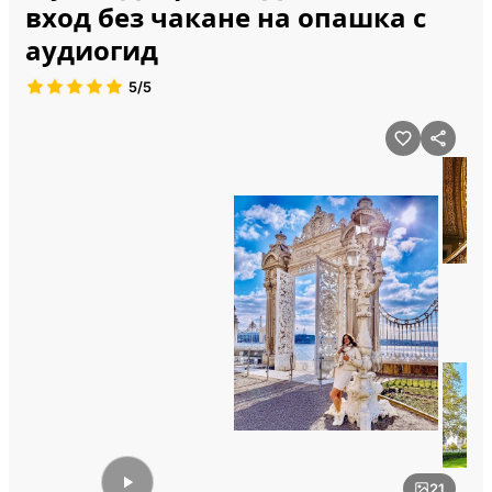
вход без чакане на опашка с
аудиогид
5/5
21