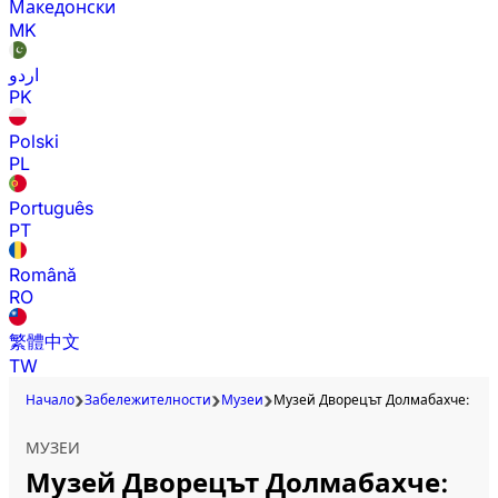
Македонски
MK
اردو
PK
Polski
PL
Português
PT
Română
RO
繁體中文
TW
Начало
Забележителности
Музеи
Музей Дворецът Долмабахче: вход
МУЗЕИ
Музей Дворецът Долмабахче: