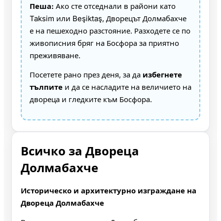
Пеша:
Ако сте отседнали в райони като
Taksim или Beşiktaş, Дворецът Долмабахче
е на пешеходно разстояние. Разходете се по
живописния бряг на Босфора за приятно
преживяване.
Посетете рано през деня, за да
избегнете
тълпите
и да се насладите на величието на
двореца и гледките към Босфора.
Всичко за Двореца
Долмабахче
Историческо и архитектурно изграждане на
Двореца Долмабахче