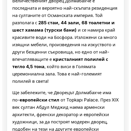
Величественият дворец Долмабахче е
последната и вероятно най-скъпата резиденция
на султаните от Османската империя. Той
разполага с
285 стаи, 44 зали, 68 тоалетни и
шест хамама (турски бани)
и се намира край
красивите води на Босфора. Изложени са много
изящни мебели, произведения на изкуството и
други безценни съкровища, но едно от най-
впечатляващите е
кристалният полилей с
тегло 4,5 тона
, който виси в Голямата
церемониална зала. Това е най-големият
полилей в света!
Ще забележите, че Дворецът Долмабахче има
по-
европейски стил
от Topkapı Palace. През XIX
век султан Абдул Меджид наема арменски
архитекти, френски декоратор и европейски
художници, за да построят модерен дворец,
подобен на тези на другите европейски