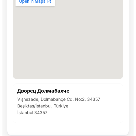
Дворец Долмабахче
Vişnezade, Dolmabahçe Cd. No:2, 34357
Beşiktaş/İstanbul, Türkiye
İstanbul 34357