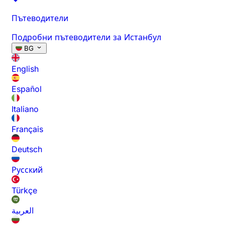
Пътеводители
Подробни пътеводители за Истанбул
BG
English
Español
Italiano
Français
Deutsch
Русский
Türkçe
العربية