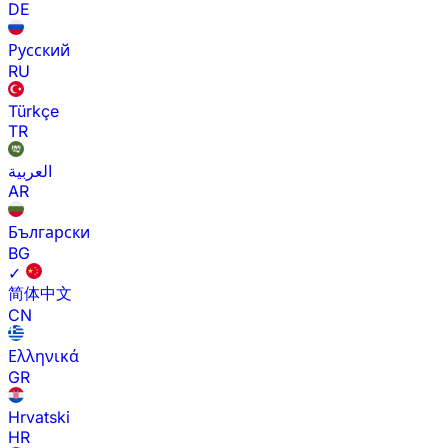
DE
Русский
RU
Türkçe
TR
العربية
AR
Български
BG
✓
简体中文
CN
Ελληνικά
GR
Hrvatski
HR