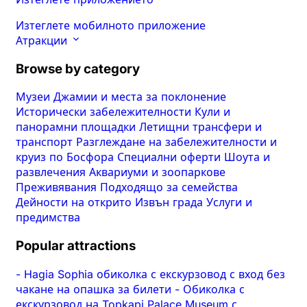
Изтеглете мобилното приложение
Атракции
Browse by category
Музеи
Джамии и места за поклонение
Исторически забележителности
Кули и
панорамни площадки
Летищни трансфери и
транспорт
Разглеждане на забележителности и
круиз по Босфора
Специални оферти
Шоута и
развлечения
Аквариуми и зоопаркове
Преживявания
Подходящо за семейства
Дейности на открито
Извън града
Услуги и
предимства
Popular attractions
-
Hagia Sophia обиколка с екскурзовод с вход без
чакане на опашка за билети
-
Обиколка с
екскурзовод на Topkapi Palace Museum с