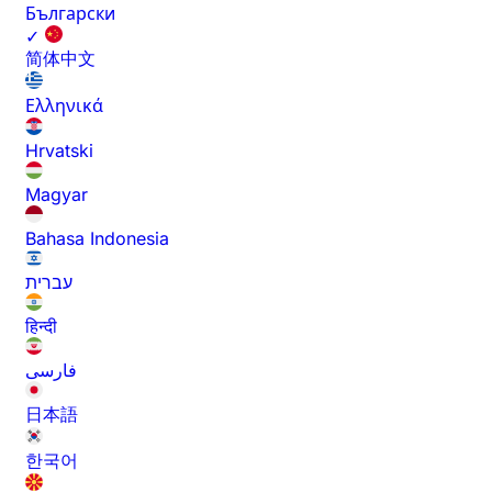
Български
✓
简体中文
Ελληνικά
Hrvatski
Magyar
Bahasa Indonesia
עברית
हिन्दी
فارسی
日本語
한국어