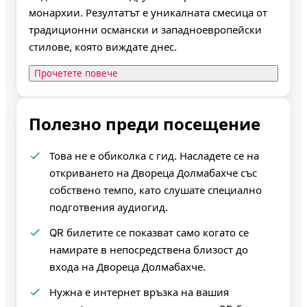
монархии. Резултатът е уникалната смесица от
традиционни османски и западноевропейски
стилове, която виждате днес.
Прочетете повече
Полезно преди посещение
Това не е обиколка с гид. Насладете се на
откриването на Двореца Долмабахче със
собствено темпо, като слушате специално
подготвения аудиогид.
QR билетите се показват само когато се
намирате в непосредствена близост до
входа на Двореца Долмабахче.
Нужна е интернет връзка на вашия