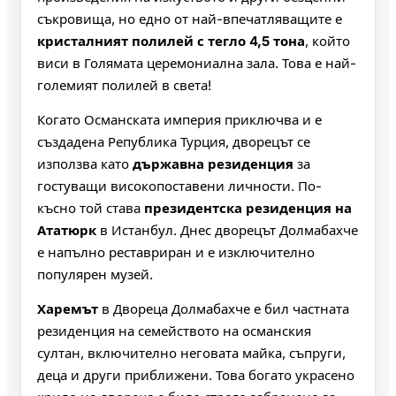
съкровища, но едно от най-впечатляващите е
кристалният полилей с тегло 4,5 тона
, който
виси в Голямата церемониална зала. Това е най-
големият полилей в света!
Когато Османската империя приключва и е
създадена Република Турция, дворецът се
използва като
държавна резиденция
за
гостуващи високопоставени личности. По-
късно той става
президентска резиденция на
Ататюрк
в Истанбул. Днес дворецът Долмабахче
е напълно реставриран и е изключително
популярен музей.
Харемът
в Двореца Долмабахче е бил частната
резиденция на семейството на османския
султан, включително неговата майка, съпруги,
деца и други приближени. Това богато украсено