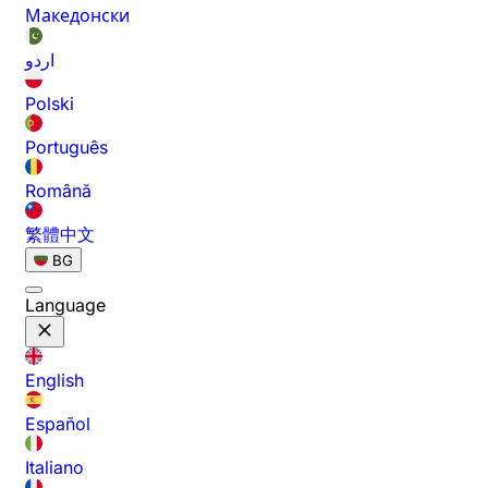
Македонски
اردو
Polski
Português
Română
繁體中文
BG
Language
English
Español
Italiano