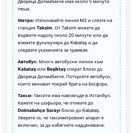
Двореца Долмабахче има около 5 минути
пеша.
Метро:
Използвайте линия M2 и слезте на
станция
Taksim
. От Taksim можете да
вървите надолу около 20 минути или да
вземете фуникуляра до Kabataş и да
следвате указанията за трамвая.
Автобус:
Много автобусни линии към
Kabataş
или
Beşiktaş
спират близо до
Двореца Долмабахче. Потърсете автобуси,
които минават покрай брега на Босфора.
Такси:
Таксита има навсякъде в Истанбул.
Кажете на шофьора, че отивате до
Dolmabahçe Sarayı
близо до Kabataş.
Уверете се, че таксиметровият апарат е
включен, за да избегнете надценяване.