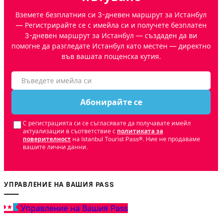
Вземете безплатния си 3-дневен маршрут за Истанбул
— Регистрирайте се с имейла си и получете безплатен
3-дневен маршрут за Истанбул — създаден да ви
помогне да разгледате Истанбул като местен — директно
във вашата пощенска кутия.
Абонирайте се
С регистрацията си се съгласявате да получавате имейл
актуализации в съответствие с
политиката за
поверителност
на Istanbul Tourist Pass®. Ние не продаваме
вашите лични данни.
УПРАВЛЕНИЕ НА ВАШИЯ PASS
Управление на Вашия Pass