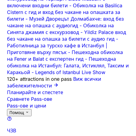
включени входни билети
-
Обиколка на Basilica
Cistern с гид и вход без чакане на опашката за
билети
-
Музей Дворецът Долмабахче: вход без
чакане на опашка с аудиогид
-
Обиколка на
Синята джамия с екскурзовод
-
Yildiz Palace вход
без чакане на опашка за билети с аудио гид
-
Работилница за турско кафе в Истанбул |
Приготвяне върху пясък
-
Пешеходна обиколка
на Fener и Balat с експертен гид
-
Пешеходна
обиколка на Истанбул: Галата, Истиклял, Таксим и
Каракьой
-
Legends of Istanbul Live Show
120+ attractions in one pass
Виж всички
забележителности
Планирайте и спестете
Сравнете Pass-ове
Pass-ове и цени
Помощ
ЧЗВ