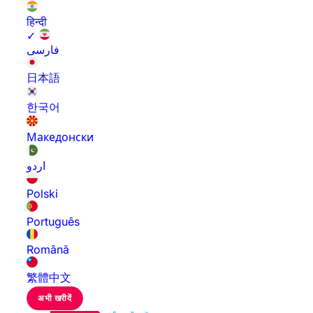
हिन्दी
✓
فارسی
日本語
한국어
Македонски
اردو
Polski
Português
Română
繁體中文
अभी खरीदें