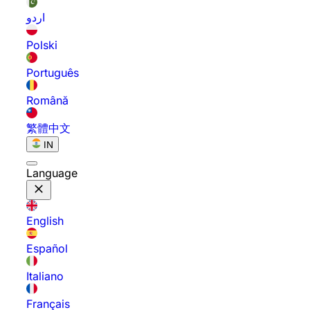
اردو
Polski
Português
Română
繁體中文
IN
Language
English
Español
Italiano
Français