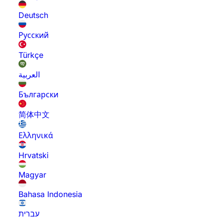
Deutsch
Русский
Türkçe
العربية
Български
简体中文
Ελληνικά
Hrvatski
Magyar
Bahasa Indonesia
עברית