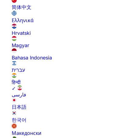
简体中文
Ελληνικά
Hrvatski
Magyar
Bahasa Indonesia
עברית
हिन्दी
✓
فارسی
日本語
한국어
Македонски