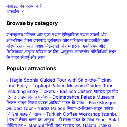
मोबाइल ऐप प्राप्त करें
आकर्षण
Browse by category
संग्रहालय
मस्जिदें और पूजा स्थल
ऐतिहासिक स्थल
टावर्स और
ऑब्ज़र्वेशन डेक्स
एयरपोर्ट ट्रांसफर और परिवहन
साइटसीइंग और
बॉस्फोरस क्रूज़
विशेष ऑफ़र
शो और मनोरंजन
एक्वेरियम और
चिड़ियाघर
अनुभव
परिवार के लिए अनुकूल
आउटडोर गतिविधियाँ
शहर
के बाहर
सेवाएँ और लाभ
Popular attractions
-
Hagia Sophia Guided Tour with Skip-the-Ticket-
Line Entry
-
Topkapi Palace Museum Guided Tour
Including Entry Tickets
-
Basilica Cistern गाइडेड टूर विद
टिकट लाइन स्किप प्रवेश
-
Dolmabahce Palace Museum
टिकट लाइन स्किप प्रवेश ऑडियो गाइड के साथ
-
Blue Mosque
Guided Tour
-
Yildiz Palace स्किप-द-टिकट-लाइन प्रवेश
ऑडियो गाइड के साथ
-
Turkish Coffee Workshop Istanbul
| रेत में तैयार करने का अनुभव
-
विशेषज्ञ गाइड के साथ Fener Balat
वॉकिंग टूर
-
Istanbul सिटी वॉक गाइडेड टूर: Galata, Istiklal,