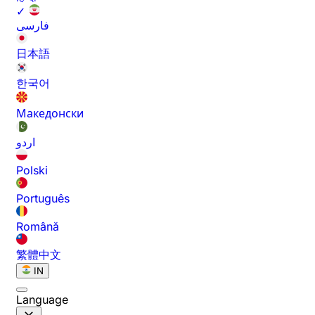
✓
فارسی
日本語
한국어
Македонски
اردو
Polski
Português
Română
繁體中文
IN
Language