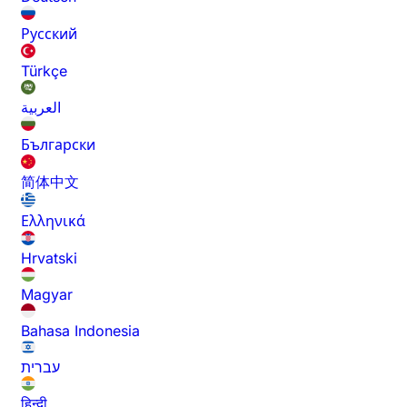
Русский
Türkçe
العربية
Български
简体中文
Ελληνικά
Hrvatski
Magyar
Bahasa Indonesia
עברית
हिन्दी