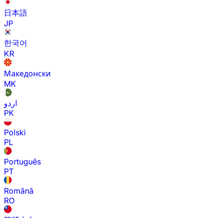
日本語
JP
한국어
KR
Македонски
MK
اردو
PK
Polski
PL
Português
PT
Română
RO