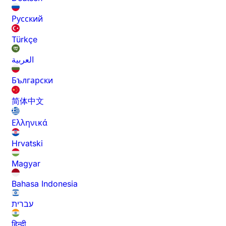
Русский
Türkçe
العربية
Български
简体中文
Ελληνικά
Hrvatski
Magyar
Bahasa Indonesia
עברית
हिन्दी