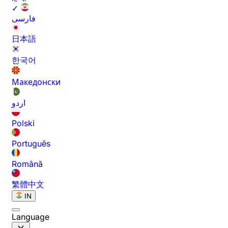
✓
فارسی
日本語
한국어
Македонски
اردو
Polski
Português
Română
繁體中文
IN
Language