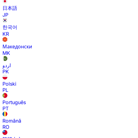
日本語
JP
한국어
KR
Македонски
MK
اردو
PK
Polski
PL
Português
PT
Română
RO