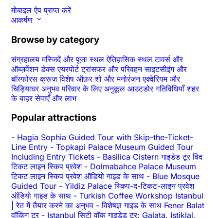
मोबाइल ऐप प्राप्त करें
आकर्षण
Browse by category
संग्रहालय
मस्जिदें और पूजा स्थल
ऐतिहासिक स्थल
टावर्स और
ऑब्ज़र्वेशन डेक्स
एयरपोर्ट ट्रांसफर और परिवहन
साइटसीइंग और
बॉस्फोरस क्रूज़
विशेष ऑफ़र
शो और मनोरंजन
एक्वेरियम और
चिड़ियाघर
अनुभव
परिवार के लिए अनुकूल
आउटडोर गतिविधियाँ
शहर
के बाहर
सेवाएँ और लाभ
Popular attractions
-
Hagia Sophia Guided Tour with Skip-the-Ticket-
Line Entry
-
Topkapi Palace Museum Guided Tour
Including Entry Tickets
-
Basilica Cistern गाइडेड टूर विद
टिकट लाइन स्किप प्रवेश
-
Dolmabahce Palace Museum
टिकट लाइन स्किप प्रवेश ऑडियो गाइड के साथ
-
Blue Mosque
Guided Tour
-
Yildiz Palace स्किप-द-टिकट-लाइन प्रवेश
ऑडियो गाइड के साथ
-
Turkish Coffee Workshop Istanbul
| रेत में तैयार करने का अनुभव
-
विशेषज्ञ गाइड के साथ Fener Balat
वॉकिंग टूर
-
Istanbul सिटी वॉक गाइडेड टूर: Galata, Istiklal,