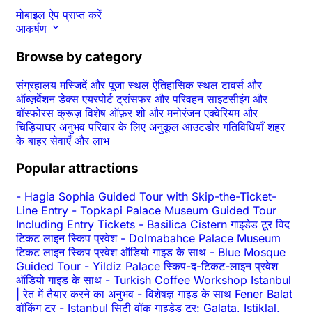
मोबाइल ऐप प्राप्त करें
आकर्षण
Browse by category
संग्रहालय
मस्जिदें और पूजा स्थल
ऐतिहासिक स्थल
टावर्स और
ऑब्ज़र्वेशन डेक्स
एयरपोर्ट ट्रांसफर और परिवहन
साइटसीइंग और
बॉस्फोरस क्रूज़
विशेष ऑफ़र
शो और मनोरंजन
एक्वेरियम और
चिड़ियाघर
अनुभव
परिवार के लिए अनुकूल
आउटडोर गतिविधियाँ
शहर
के बाहर
सेवाएँ और लाभ
Popular attractions
-
Hagia Sophia Guided Tour with Skip-the-Ticket-
Line Entry
-
Topkapi Palace Museum Guided Tour
Including Entry Tickets
-
Basilica Cistern गाइडेड टूर विद
टिकट लाइन स्किप प्रवेश
-
Dolmabahce Palace Museum
टिकट लाइन स्किप प्रवेश ऑडियो गाइड के साथ
-
Blue Mosque
Guided Tour
-
Yildiz Palace स्किप-द-टिकट-लाइन प्रवेश
ऑडियो गाइड के साथ
-
Turkish Coffee Workshop Istanbul
| रेत में तैयार करने का अनुभव
-
विशेषज्ञ गाइड के साथ Fener Balat
वॉकिंग टूर
-
Istanbul सिटी वॉक गाइडेड टूर: Galata, Istiklal,