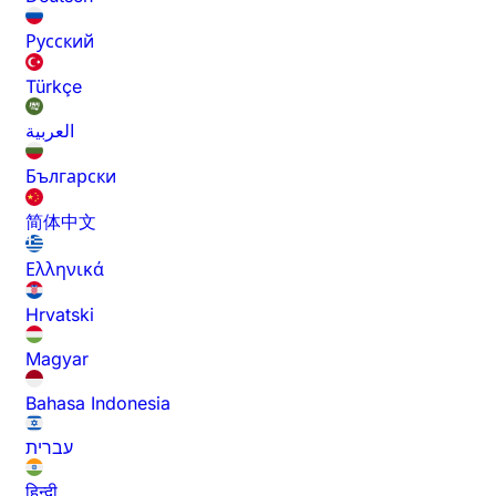
Русский
Türkçe
العربية
Български
简体中文
Ελληνικά
Hrvatski
Magyar
Bahasa Indonesia
עברית
हिन्दी