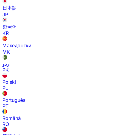
日本語
JP
한국어
KR
Македонски
MK
اردو
PK
Polski
PL
Português
PT
Română
RO