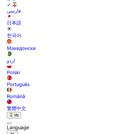
✓
فارسی
日本語
한국어
Македонски
اردو
Polski
Português
Română
繁體中文
IN
Language