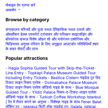
मोबाइल ऐप प्राप्त करें
आकर्षण
Browse by category
संग्रहालय
मस्जिदें और पूजा स्थल
ऐतिहासिक स्थल
टावर्स और
ऑब्ज़र्वेशन डेक्स
एयरपोर्ट ट्रांसफर और परिवहन
साइटसीइंग और
बॉस्फोरस क्रूज़
विशेष ऑफ़र
शो और मनोरंजन
एक्वेरियम और
चिड़ियाघर
अनुभव
परिवार के लिए अनुकूल
आउटडोर गतिविधियाँ
शहर
के बाहर
सेवाएँ और लाभ
Popular attractions
-
Hagia Sophia Guided Tour with Skip-the-Ticket-
Line Entry
-
Topkapi Palace Museum Guided Tour
Including Entry Tickets
-
Basilica Cistern गाइडेड टूर विद
टिकट लाइन स्किप प्रवेश
-
Dolmabahce Palace Museum
टिकट लाइन स्किप प्रवेश ऑडियो गाइड के साथ
-
Blue Mosque
Guided Tour
-
Yildiz Palace स्किप-द-टिकट-लाइन प्रवेश
ऑडियो गाइड के साथ
-
Turkish Coffee Workshop Istanbul
| रेत में तैयार करने का अनुभव
-
विशेषज्ञ गाइड के साथ Fener Balat
वॉकिंग टूर
-
Istanbul सिटी वॉक गाइडेड टूर: Galata, Istiklal,