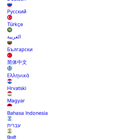
Русский
Türkçe
العربية
Български
简体中文
Ελληνικά
Hrvatski
Magyar
Bahasa Indonesia
עברית
हिन्दी