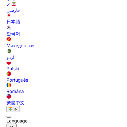
✓
فارسی
日本語
한국어
Македонски
اردو
Polski
Português
Română
繁體中文
IN
Language