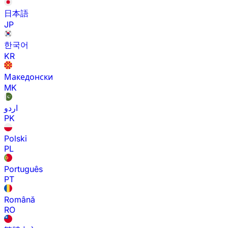
日本語
JP
한국어
KR
Македонски
MK
اردو
PK
Polski
PL
Português
PT
Română
RO