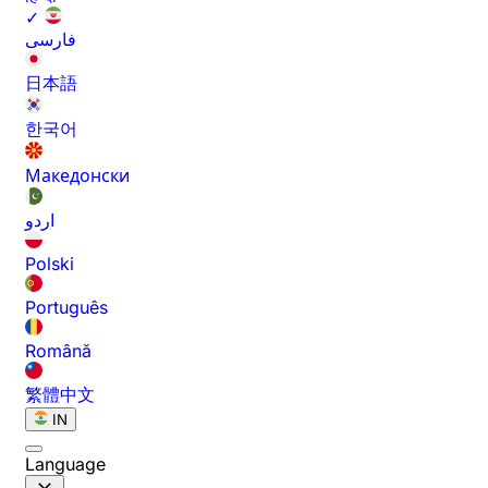
✓
فارسی
日本語
한국어
Македонски
اردو
Polski
Português
Română
繁體中文
IN
Language