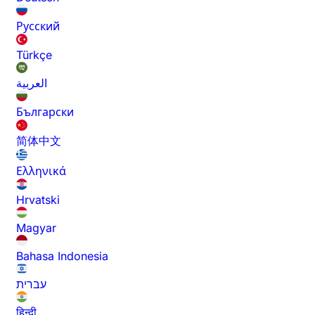
Русский
Türkçe
العربية
Български
简体中文
Ελληνικά
Hrvatski
Magyar
Bahasa Indonesia
עברית
हिन्दी