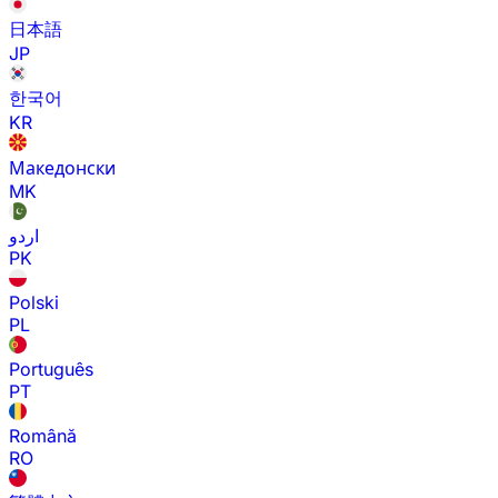
日本語
JP
한국어
KR
Македонски
MK
اردو
PK
Polski
PL
Português
PT
Română
RO