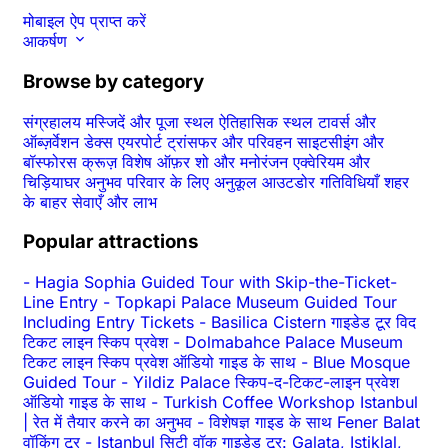
मोबाइल ऐप प्राप्त करें
आकर्षण
Browse by category
संग्रहालय
मस्जिदें और पूजा स्थल
ऐतिहासिक स्थल
टावर्स और
ऑब्ज़र्वेशन डेक्स
एयरपोर्ट ट्रांसफर और परिवहन
साइटसीइंग और
बॉस्फोरस क्रूज़
विशेष ऑफ़र
शो और मनोरंजन
एक्वेरियम और
चिड़ियाघर
अनुभव
परिवार के लिए अनुकूल
आउटडोर गतिविधियाँ
शहर
के बाहर
सेवाएँ और लाभ
Popular attractions
-
Hagia Sophia Guided Tour with Skip-the-Ticket-
Line Entry
-
Topkapi Palace Museum Guided Tour
Including Entry Tickets
-
Basilica Cistern गाइडेड टूर विद
टिकट लाइन स्किप प्रवेश
-
Dolmabahce Palace Museum
टिकट लाइन स्किप प्रवेश ऑडियो गाइड के साथ
-
Blue Mosque
Guided Tour
-
Yildiz Palace स्किप-द-टिकट-लाइन प्रवेश
ऑडियो गाइड के साथ
-
Turkish Coffee Workshop Istanbul
| रेत में तैयार करने का अनुभव
-
विशेषज्ञ गाइड के साथ Fener Balat
वॉकिंग टूर
-
Istanbul सिटी वॉक गाइडेड टूर: Galata, Istiklal,