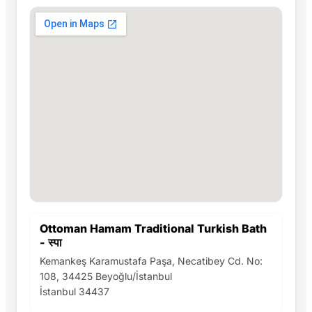
Ottoman Hamam Traditional Turkish Bath
- स्पा
Kemankeş Karamustafa Paşa, Necatibey Cd. No:
108, 34425 Beyoğlu/İstanbul
İstanbul 34437