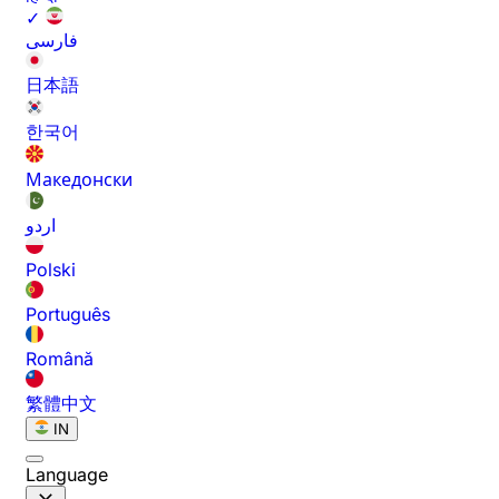
✓
فارسی
日本語
한국어
Македонски
اردو
Polski
Português
Română
繁體中文
IN
Language