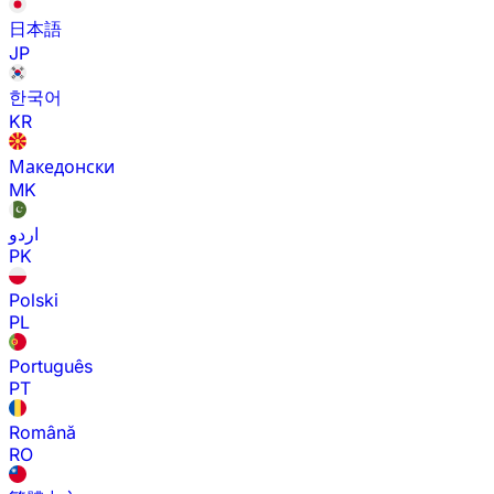
日本語
JP
한국어
KR
Македонски
MK
اردو
PK
Polski
PL
Português
PT
Română
RO