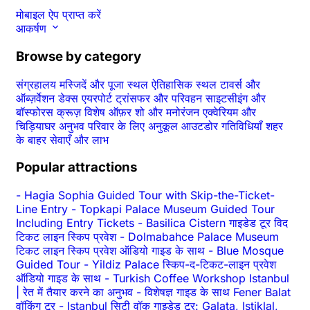
मोबाइल ऐप प्राप्त करें
आकर्षण
Browse by category
संग्रहालय
मस्जिदें और पूजा स्थल
ऐतिहासिक स्थल
टावर्स और
ऑब्ज़र्वेशन डेक्स
एयरपोर्ट ट्रांसफर और परिवहन
साइटसीइंग और
बॉस्फोरस क्रूज़
विशेष ऑफ़र
शो और मनोरंजन
एक्वेरियम और
चिड़ियाघर
अनुभव
परिवार के लिए अनुकूल
आउटडोर गतिविधियाँ
शहर
के बाहर
सेवाएँ और लाभ
Popular attractions
-
Hagia Sophia Guided Tour with Skip-the-Ticket-
Line Entry
-
Topkapi Palace Museum Guided Tour
Including Entry Tickets
-
Basilica Cistern गाइडेड टूर विद
टिकट लाइन स्किप प्रवेश
-
Dolmabahce Palace Museum
टिकट लाइन स्किप प्रवेश ऑडियो गाइड के साथ
-
Blue Mosque
Guided Tour
-
Yildiz Palace स्किप-द-टिकट-लाइन प्रवेश
ऑडियो गाइड के साथ
-
Turkish Coffee Workshop Istanbul
| रेत में तैयार करने का अनुभव
-
विशेषज्ञ गाइड के साथ Fener Balat
वॉकिंग टूर
-
Istanbul सिटी वॉक गाइडेड टूर: Galata, Istiklal,