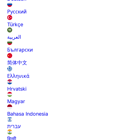
Русский
Türkçe
العربية
Български
简体中文
Ελληνικά
Hrvatski
Magyar
Bahasa Indonesia
עברית
हिन्दी