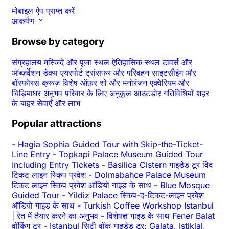
मोबाइल ऐप प्राप्त करें
आकर्षण
Browse by category
संग्रहालय
मस्जिदें और पूजा स्थल
ऐतिहासिक स्थल
टावर्स और
ऑब्ज़र्वेशन डेक्स
एयरपोर्ट ट्रांसफर और परिवहन
साइटसीइंग और
बॉस्फोरस क्रूज़
विशेष ऑफ़र
शो और मनोरंजन
एक्वेरियम और
चिड़ियाघर
अनुभव
परिवार के लिए अनुकूल
आउटडोर गतिविधियाँ
शहर
के बाहर
सेवाएँ और लाभ
Popular attractions
-
Hagia Sophia Guided Tour with Skip-the-Ticket-
Line Entry
-
Topkapi Palace Museum Guided Tour
Including Entry Tickets
-
Basilica Cistern गाइडेड टूर विद
टिकट लाइन स्किप प्रवेश
-
Dolmabahce Palace Museum
टिकट लाइन स्किप प्रवेश ऑडियो गाइड के साथ
-
Blue Mosque
Guided Tour
-
Yildiz Palace स्किप-द-टिकट-लाइन प्रवेश
ऑडियो गाइड के साथ
-
Turkish Coffee Workshop Istanbul
| रेत में तैयार करने का अनुभव
-
विशेषज्ञ गाइड के साथ Fener Balat
वॉकिंग टूर
-
Istanbul सिटी वॉक गाइडेड टूर: Galata, Istiklal,