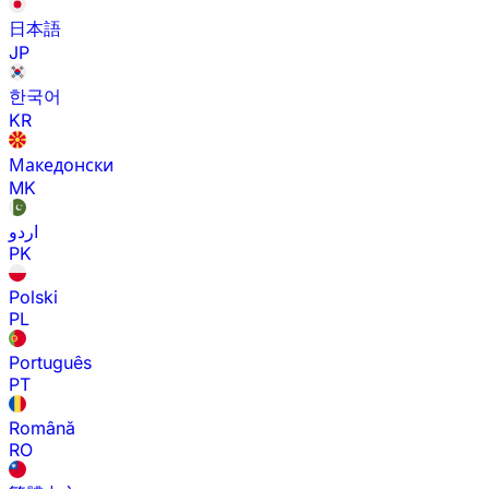
日本語
JP
한국어
KR
Македонски
MK
اردو
PK
Polski
PL
Português
PT
Română
RO