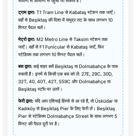
साधनों से आसानी से पहुँचा जा सकता है।
ट्राम द्वारा:
T1 Tram Line से Kabataş स्टेशन तक जाएँ।
वहाँ से Beşiktaş की दिशा में समुद्र तट के साथ लगभग 10
मिनट पैदल चलें।
मेट्रो द्वारा:
M2 Metro Line से Taksim स्टेशन तक
जाएँ। वहाँ से F1 Funicular से Kabataş जाएँ, फिर
स्टेडियम तक लगभग 10 मिनट पैदल चलें।
बस द्वारा:
कई शहर बसें Beşiktaş या Dolmabahçe के पास
रुकती हैं। इनमें से किसी एक बस को लें: 27E, 29C, 30D,
32T, 40, 40T, 42T, 559C और Dolmabahçe या
Beşiktaş स्टॉप पर उतरें।
फेरी द्वारा:
यदि आप एशियाई हिस्से से आ रहे हैं, तो Üsküdar या
Kadıköy से Beşiktaş Pier के लिए फेरी लें। Beşiktaş
Pier से स्टेडियम Dolmabahçe Street के साथ लगभग 5
मिनट की पैदल दूरी पर है।