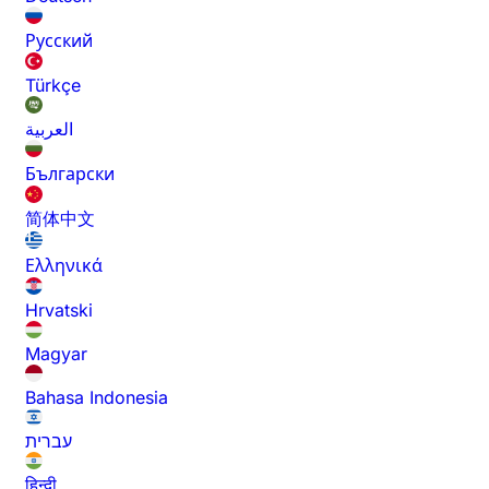
Русский
Türkçe
العربية
Български
简体中文
Ελληνικά
Hrvatski
Magyar
Bahasa Indonesia
עברית
हिन्दी