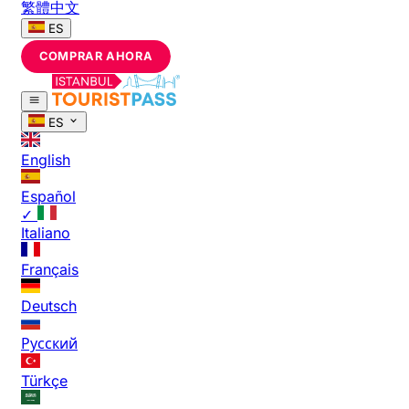
繁體中文
ES
COMPRAR AHORA
ES
English
Español
✓
Italiano
Français
Deutsch
Русский
Türkçe