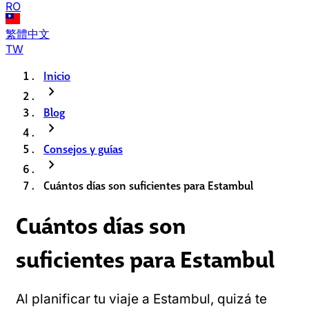
RO
繁體中文
TW
Inicio
chevron_right
Blog
chevron_right
Consejos y guías
chevron_right
Cuántos días son suficientes para Estambul
Cuántos días son
suficientes para Estambul
Al planificar tu viaje a Estambul, quizá te