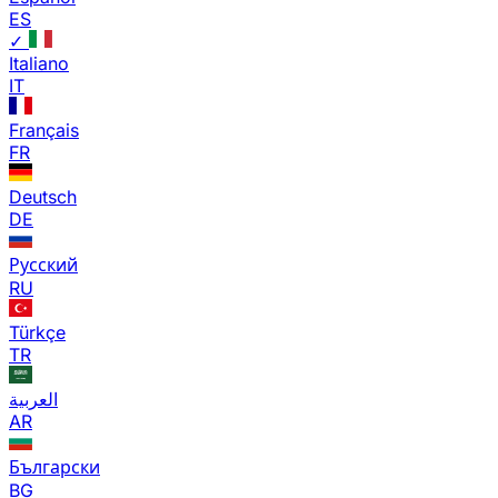
ES
✓
Italiano
IT
Français
FR
Deutsch
DE
Русский
RU
Türkçe
TR
العربية
AR
Български
BG