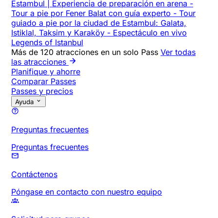
Estambul | Experiencia de preparación en arena
-
Tour a pie por Fener Balat con guía experto
-
Tour
guiado a pie por la ciudad de Estambul: Galata,
Istiklal, Taksim y Karaköy
-
Espectáculo en vivo
Legends of Istanbul
Más de 120 atracciones en un solo Pass
Ver todas
las atracciones
Planifique y ahorre
Comparar Passes
Passes y precios
Ayuda
Preguntas frecuentes
Preguntas frecuentes
Contáctenos
Póngase en contacto con nuestro equipo