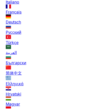
Italiano
Français
Deutsch
Русский
Türkçe
العربية
Български
简体中文
Ελληνικά
Hrvatski
Magyar