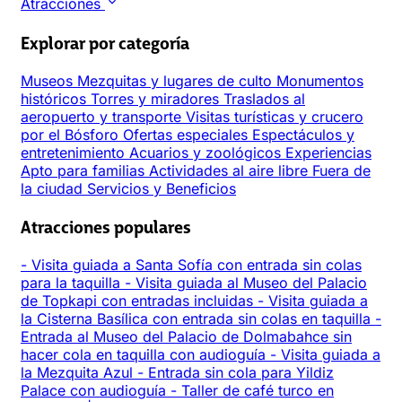
Atracciones
Explorar por categoría
Museos
Mezquitas y lugares de culto
Monumentos
históricos
Torres y miradores
Traslados al
aeropuerto y transporte
Visitas turísticas y crucero
por el Bósforo
Ofertas especiales
Espectáculos y
entretenimiento
Acuarios y zoológicos
Experiencias
Apto para familias
Actividades al aire libre
Fuera de
la ciudad
Servicios y Beneficios
Atracciones populares
-
Visita guiada a Santa Sofía con entrada sin colas
para la taquilla
-
Visita guiada al Museo del Palacio
de Topkapi con entradas incluidas
-
Visita guiada a
la Cisterna Basílica con entrada sin colas en taquilla
-
Entrada al Museo del Palacio de Dolmabahce sin
hacer cola en taquilla con audioguía
-
Visita guiada a
la Mezquita Azul
-
Entrada sin cola para Yildiz
Palace con audioguía
-
Taller de café turco en