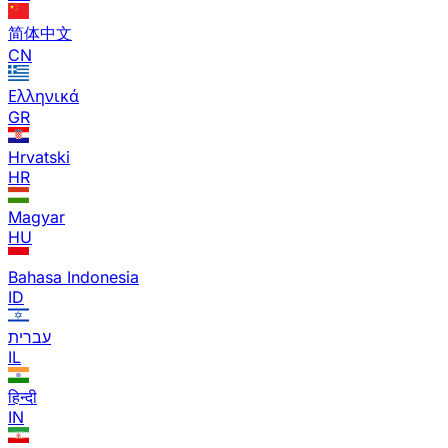
简体中文
CN
Ελληνικά
GR
Hrvatski
HR
Magyar
HU
Bahasa Indonesia
ID
עברית
IL
हिन्दी
IN