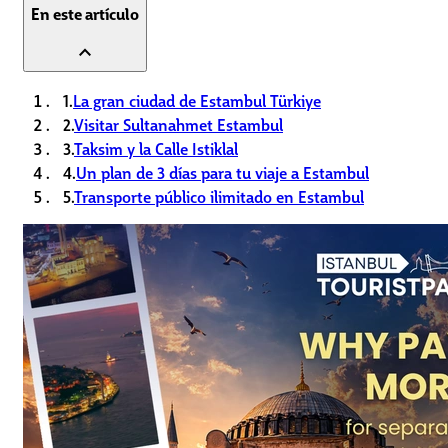
En este artículo
expand_less
1.
La gran ciudad de Estambul Türkiye
2.
Visitar Sultanahmet Estambul
3.
Taksim y la Calle Istiklal
4.
Un plan de 3 días para tu viaje a Estambul
5.
Transporte público ilimitado en Estambul