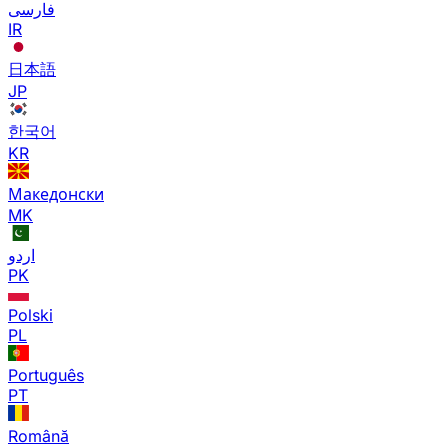
فارسی
IR
日本語
JP
한국어
KR
Македонски
MK
اردو
PK
Polski
PL
Português
PT
Română