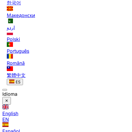
한국어
Македонски
اردو
Polski
Português
Română
繁體中文
ES
Idioma
English
EN
Español