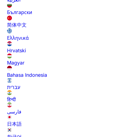
Български
简体中文
Ελληνικά
Hrvatski
Magyar
Bahasa Indonesia
עברית
हिन्दी
فارسی
日本語
한국어