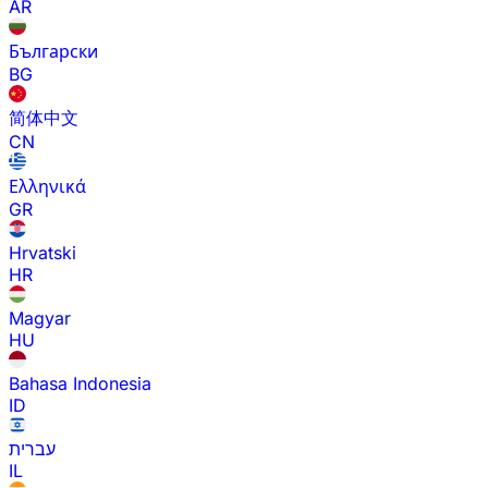
AR
Български
BG
简体中文
CN
Ελληνικά
GR
Hrvatski
HR
Magyar
HU
Bahasa Indonesia
ID
עברית
IL