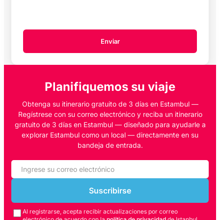
Enviar
Planifiquemos su viaje
Obtenga su itinerario gratuito de 3 días en Estambul —
Regístrese con su correo electrónico y reciba un itinerario
gratuito de 3 días en Estambul — diseñado para ayudarle a
explorar Estambul como un local — directamente en su
bandeja de entrada.
Suscribirse
Al registrarse, acepta recibir actualizaciones por correo
electrónico de acuerdo con la
política de privacidad
de Istanbul