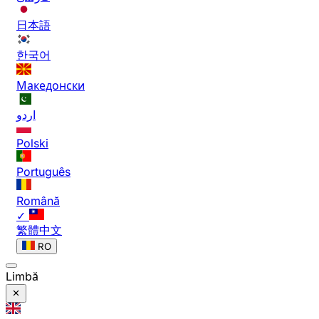
日本語
한국어
Македонски
اردو
Polski
Português
Română
✓
繁體中文
RO
Limbă