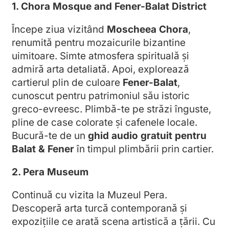
1. Chora Mosque and Fener-Balat District
Începe ziua vizitând
Moscheea Chora
,
renumită pentru mozaicurile bizantine
uimitoare. Simte atmosfera spirituală și
admiră arta detaliată. Apoi, explorează
cartierul plin de culoare
Fener-Balat
,
cunoscut pentru patrimoniul său istoric
greco-evreesc. Plimbă-te pe străzi înguste,
pline de case colorate și cafenele locale.
Bucură-te de un
ghid audio gratuit pentru
Balat & Fener
în timpul plimbării prin cartier.
2. Pera Museum
Continuă cu vizita la Muzeul Pera.
Descoperă arta turcă contemporană și
expozițiile ce arată scena artistică a țării. Cu