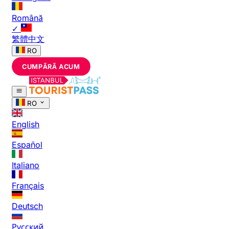
Română
✓
繁體中文
RO
CUMPĂRĂ ACUM
RO
English
Español
Italiano
Français
Deutsch
Русский