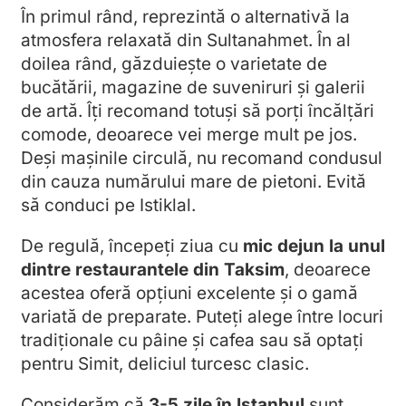
În primul rând, reprezintă o alternativă la
atmosfera relaxată din Sultanahmet. În al
doilea rând, găzduiește o varietate de
bucătării, magazine de suveniruri și galerii
de artă. Îți recomand totuși să porți încălțări
comode, deoarece vei merge mult pe jos.
Deși mașinile circulă, nu recomand condusul
din cauza numărului mare de pietoni. Evită
să conduci pe Istiklal.
De regulă, începeți ziua cu
mic dejun la unul
dintre restaurantele din Taksim
, deoarece
acestea oferă opțiuni excelente și o gamă
variată de preparate. Puteți alege între locuri
tradiționale cu pâine și cafea sau să optați
pentru Simit, deliciul turcesc clasic.
Considerăm că
3-5 zile în Istanbul
sunt