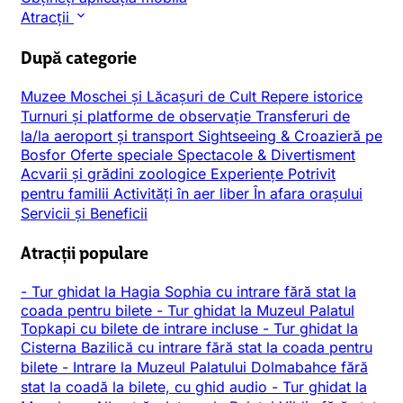
Atracții
După categorie
Muzee
Moschei și Lăcașuri de Cult
Repere istorice
Turnuri și platforme de observație
Transferuri de
la/la aeroport și transport
Sightseeing & Croazieră pe
Bosfor
Oferte speciale
Spectacole & Divertisment
Acvarii și grădini zoologice
Experiențe
Potrivit
pentru familii
Activități în aer liber
În afara orașului
Servicii și Beneficii
Atracții populare
-
Tur ghidat la Hagia Sophia cu intrare fără stat la
coada pentru bilete
-
Tur ghidat la Muzeul Palatul
Topkapi cu bilete de intrare incluse
-
Tur ghidat la
Cisterna Bazilică cu intrare fără stat la coada pentru
bilete
-
Intrare la Muzeul Palatului Dolmabahce fără
stat la coadă la bilete, cu ghid audio
-
Tur ghidat la