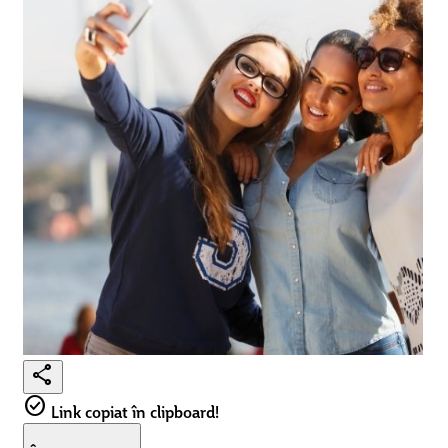
share
check_circle
Link copiat în clipboard!