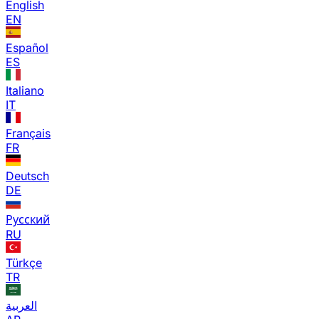
English
EN
Español
ES
Italiano
IT
Français
FR
Deutsch
DE
Русский
RU
Türkçe
TR
العربية