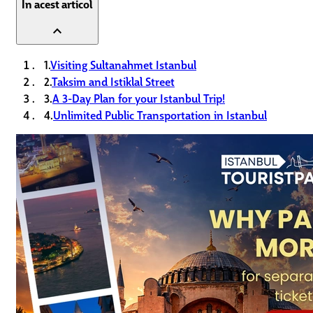
În acest articol
expand_less
1.
Visiting Sultanahmet Istanbul
2.
Taksim and Istiklal Street
3.
A 3-Day Plan for your Istanbul Trip!
4.
Unlimited Public Transportation in Istanbul