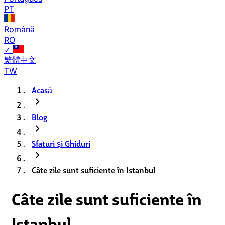
PT
Română
RO
✓
繁體中文
TW
Acasă
chevron_right
Blog
chevron_right
Sfaturi și Ghiduri
chevron_right
Câte zile sunt suficiente în Istanbul
Câte zile sunt suficiente în
Istanbul