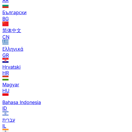
AR
Български
BG
简体中文
CN
Ελληνικά
GR
Hrvatski
HR
Magyar
HU
Bahasa Indonesia
ID
עברית
IL