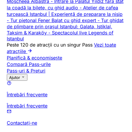
Moscheea Albastră
-
Intrare la Palatul Yildiz fără stat
la coadă la bilete, cu ghid audio
-
Atelier de cafea
turcească Istanbul | Experiență de preparare la nisip
-
Tur pietonal Fener Balat cu ghid expert
-
Tur ghidat
de plimbare prin orașul Istanbul: Galata, Istiklal,
Taksim & Karaköy
-
Spectacolul live Legends of
Istanbul
Peste 120 de atracții cu un singur Pass
Vezi toate
atracțiile
Planifică & economisește
Compară Pass-urile
Pass-uri & Prețuri
Ajutor
Întrebări frecvente
Întrebări frecvente
Contactați-ne