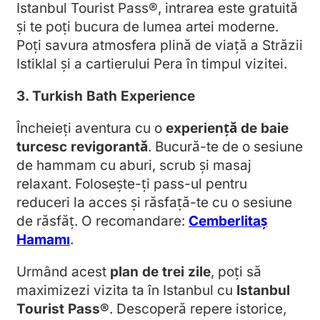
Istanbul Tourist Pass®, intrarea este gratuită
și te poți bucura de lumea artei moderne.
Poți savura atmosfera plină de viață a Străzii
Istiklal și a cartierului Pera în timpul vizitei.
3. Turkish Bath Experience
Încheieți aventura cu o
experiență de baie
turcesc revigorantă
. Bucură-te de o sesiune
de hammam cu aburi, scrub și masaj
relaxant. Folosește-ți pass-ul pentru
reduceri la acces și răsfață-te cu o sesiune
de răsfăț. O recomandare:
Cemberlitaș
Hamamı
.
Urmând acest
plan de trei zile
, poți să
maximizezi vizita ta în Istanbul cu
Istanbul
Tourist Pass®
. Descoperă repere istorice,