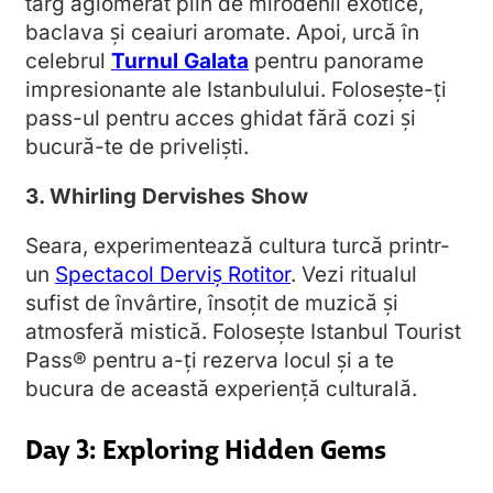
târg aglomerat plin de mirodenii exotice,
baclava și ceaiuri aromate. Apoi, urcă în
celebrul
Turnul Galata
pentru panorame
impresionante ale Istanbulului. Folosește-ți
pass-ul pentru acces ghidat fără cozi și
bucură-te de priveliști.
3. Whirling Dervishes Show
Seara, experimentează cultura turcă printr-
un
Spectacol Derviș Rotitor
. Vezi ritualul
sufist de învârtire, însoțit de muzică și
atmosferă mistică. Folosește Istanbul Tourist
Pass® pentru a-ți rezerva locul și a te
bucura de această experiență culturală.
Day 3: Exploring Hidden Gems