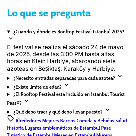
Lo que se pregunta
¿Cuándo y dónde es Rooftop Festival Istanbul 2025?
expand_more
El festival se realiza el sábado 24 de mayo
de 2025, desde las 3:00 PM hasta altas
horas en Klein Harbiye, abarcando siete
azoteas en Beşiktaş, Karaköy y Harbiye.
expand_more
¿Necesito entradas separadas para cada azotea?
expand_more
¿Existe límite de edad?
¿El Rooftop Festival está incluido en Istanbul Tourist
expand_more
Pass®?
expand_more
¿Qué debo traer y qué debo llevar puesto?
sell
Alrededores
Mejores Barrios
Comida y Bebidas
Salud
Historia
Lugares emblemáticos de Estambul
Pase
Turístico de Estambul
Meses en Estambul
Museos