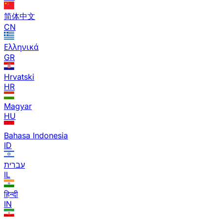
简体中文
CN
Ελληνικά
GR
Hrvatski
HR
Magyar
HU
Bahasa Indonesia
ID
עברית
IL
हिन्दी
IN