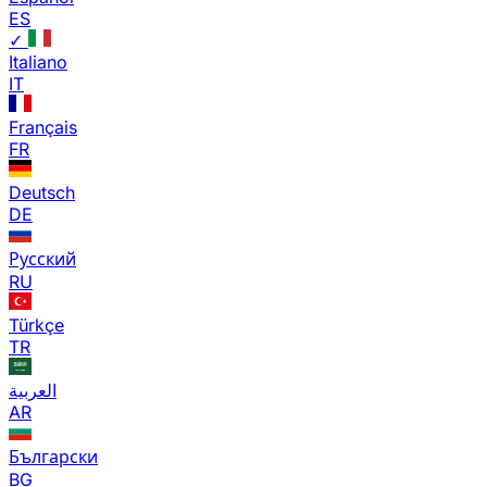
ES
✓
Italiano
IT
Français
FR
Deutsch
DE
Русский
RU
Türkçe
TR
العربية
AR
Български
BG