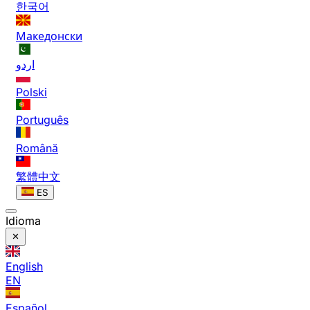
한국어
Македонски
اردو
Polski
Português
Română
繁體中文
ES
Idioma
English
EN
Español