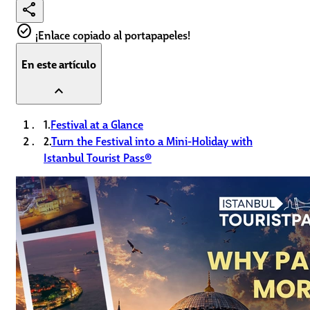
share
check_circle
¡Enlace copiado al portapapeles!
En este artículo
expand_less
1.
Festival at a Glance
2.
Turn the Festival into a Mini-Holiday with
Istanbul Tourist Pass®