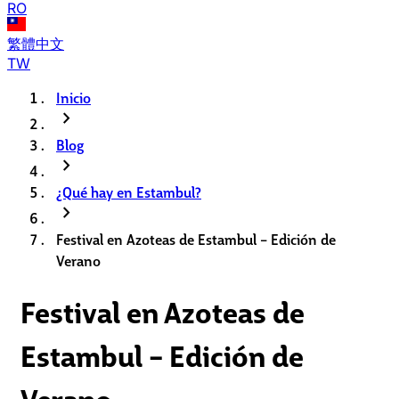
RO
繁體中文
TW
Inicio
chevron_right
Blog
chevron_right
¿Qué hay en Estambul?
chevron_right
Festival en Azoteas de Estambul – Edición de
Verano
Festival en Azoteas de
Estambul – Edición de
Verano