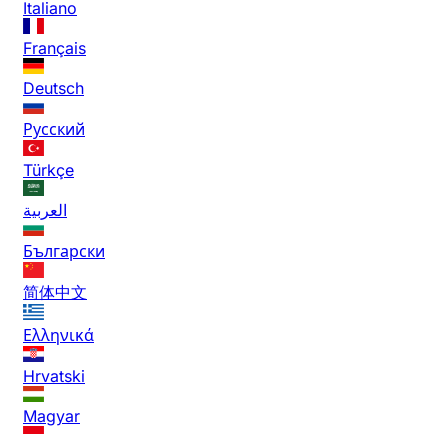
Italiano
Français
Deutsch
Русский
Türkçe
العربية
Български
简体中文
Ελληνικά
Hrvatski
Magyar