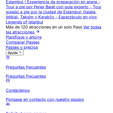
Estambul | Experiencia de preparación en arena
-
Tour a pie por Fener Balat con guía experto
-
Tour
guiado a pie por la ciudad de Estambul: Galata,
Istiklal, Taksim y Karaköy
-
Espectáculo en vivo
Legends of Istanbul
Más de 120 atracciones en un solo Pass
Ver todas
las atracciones
Planifique y ahorre
Comparar Passes
Passes y precios
Ayuda
Preguntas frecuentes
Preguntas frecuentes
Contáctenos
Póngase en contacto con nuestro equipo