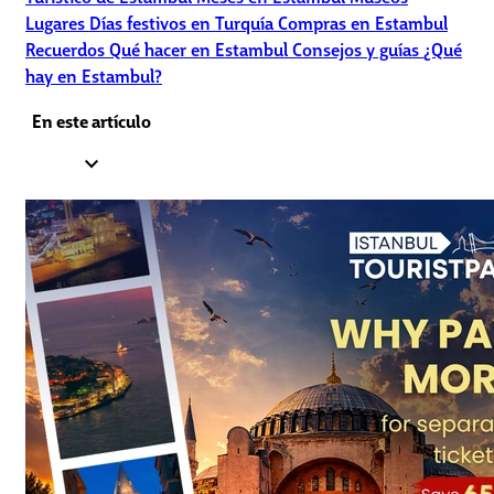
Lugares
Días festivos en Turquía
Compras en Estambul
Recuerdos
Qué hacer en Estambul
Consejos y guías
¿Qué
hay en Estambul?
En este artículo
expand_less
1.
Festival at a Glance
2.
Turn the Festival into a Mini-Holiday with Istanbul
Tourist Pass®