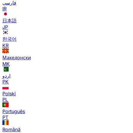
فارسی
IR
日本語
JP
한국어
KR
Македонски
MK
اردو
PK
Polski
PL
Português
PT
Română