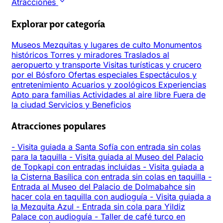
Atracciones
Explorar por categoría
Museos
Mezquitas y lugares de culto
Monumentos
históricos
Torres y miradores
Traslados al
aeropuerto y transporte
Visitas turísticas y crucero
por el Bósforo
Ofertas especiales
Espectáculos y
entretenimiento
Acuarios y zoológicos
Experiencias
Apto para familias
Actividades al aire libre
Fuera de
la ciudad
Servicios y Beneficios
Atracciones populares
-
Visita guiada a Santa Sofía con entrada sin colas
para la taquilla
-
Visita guiada al Museo del Palacio
de Topkapi con entradas incluidas
-
Visita guiada a
la Cisterna Basílica con entrada sin colas en taquilla
-
Entrada al Museo del Palacio de Dolmabahce sin
hacer cola en taquilla con audioguía
-
Visita guiada a
la Mezquita Azul
-
Entrada sin cola para Yildiz
Palace con audioguía
-
Taller de café turco en