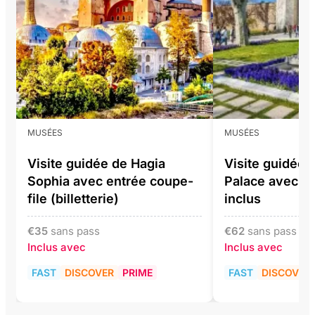
MUSÉES
MUSÉES
Visite guidée de Hagia
Visite guidée 
Sophia avec entrée coupe-
Palace avec bil
file (billetterie)
inclus
€
35
sans pass
€
62
sans pass
Inclus avec
Inclus avec
FAST
DISCOVER
PRIME
FAST
DISCOVER