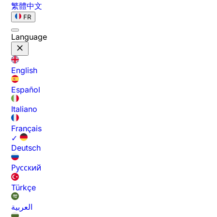
繁體中文
FR
Language
English
Español
Italiano
Français
✓
Deutsch
Русский
Türkçe
العربية