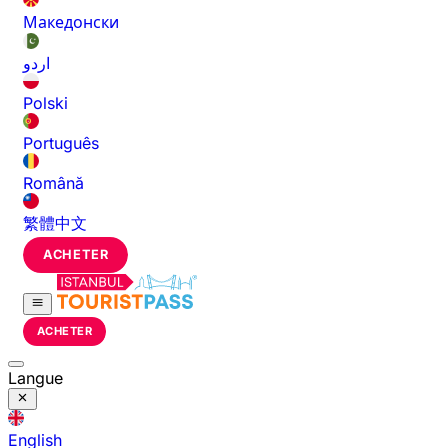
Македонски
اردو
Polski
Português
Română
繁體中文
ACHETER
ACHETER
Langue
English