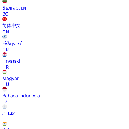
Български
BG
简体中文
CN
Ελληνικά
GR
Hrvatski
HR
Magyar
HU
Bahasa Indonesia
ID
עברית
IL