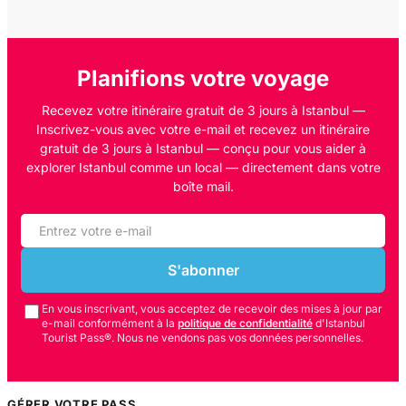
Planifions votre voyage
Recevez votre itinéraire gratuit de 3 jours à Istanbul —
Inscrivez-vous avec votre e-mail et recevez un itinéraire
gratuit de 3 jours à Istanbul — conçu pour vous aider à
explorer Istanbul comme un local — directement dans votre
boîte mail.
S'abonner
En vous inscrivant, vous acceptez de recevoir des mises à jour par
e-mail conformément à la
politique de confidentialité
d'Istanbul
Tourist Pass®. Nous ne vendons pas vos données personnelles.
GÉRER VOTRE PASS