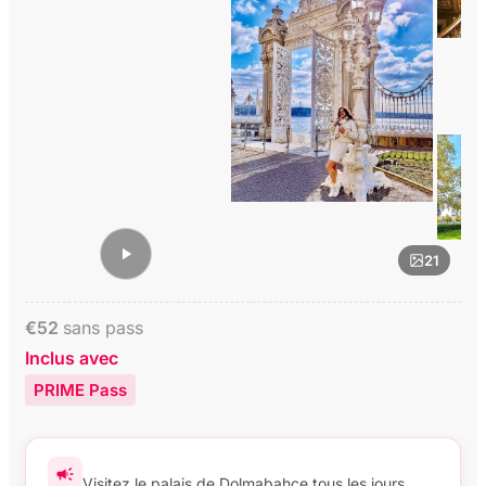
21
€
52
sans pass
Inclus avec
PRIME Pass
Visitez le palais de Dolmabahce tous les jours