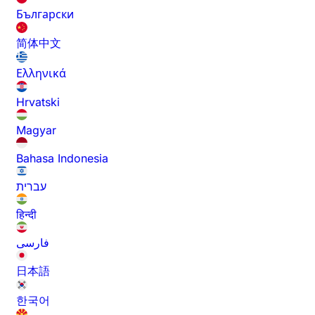
Български
简体中文
Ελληνικά
Hrvatski
Magyar
Bahasa Indonesia
עברית
हिन्दी
فارسی
日本語
한국어