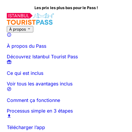
Les prix les plus bas pour le Pass !
À propos de cette activité
Aperçu
Horaires et Durée
Tout sur
À
À propos
À propos du Pass
Découvrez Istanbul Tourist Pass
Ce qui est inclus
Voir tous les avantages inclus
Comment ça fonctionne
Processus simple en 3 étapes
Télécharger l’app