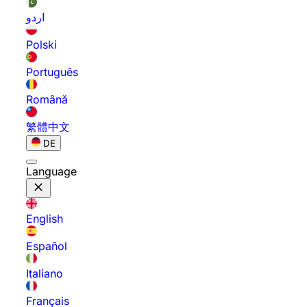
اردو
Polski
Português
Română
繁體中文
DE
Language
English
Español
Italiano
Français