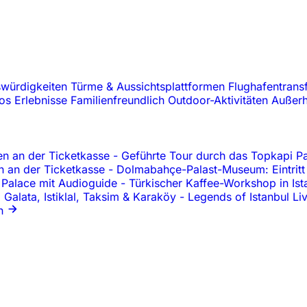
swürdigkeiten
Türme & Aussichtsplattformen
Flughafentrans
oos
Erlebnisse
Familienfreundlich
Outdoor-Aktivitäten
Außerh
en an der Ticketkasse
-
Geführte Tour durch das Topkapi Pa
en an der Ticketkasse
-
Dolmabahçe-Palast-Museum: Eintritt
z Palace mit Audioguide
-
Türkischer Kaffee-Workshop in Ist
 Galata, Istiklal, Taksim & Karaköy
-
Legends of Istanbul L
n