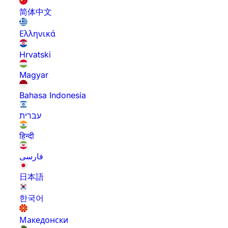
简体中文
Ελληνικά
Hrvatski
Magyar
Bahasa Indonesia
עברית
हिन्दी
فارسی
日本語
한국어
Македонски