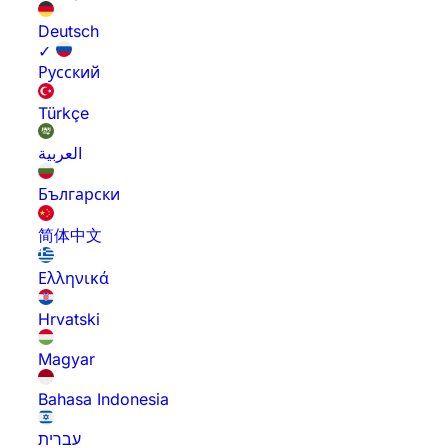
Deutsch
✓
Русский
Türkçe
العربية
Български
简体中文
Ελληνικά
Hrvatski
Magyar
Bahasa Indonesia
עברית