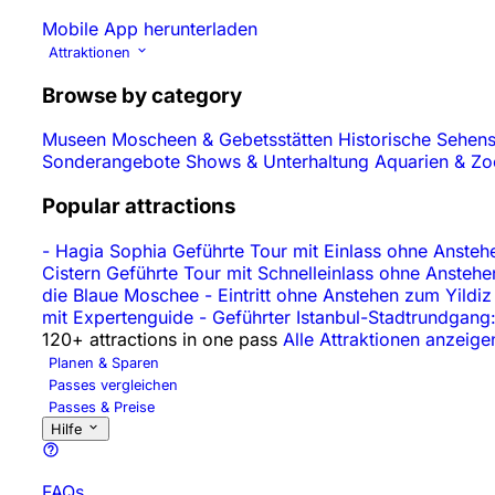
Mobile App herunterladen
Attraktionen
Browse by category
Museen
Moscheen & Gebetsstätten
Historische Sehen
Sonderangebote
Shows & Unterhaltung
Aquarien & Z
Popular attractions
-
Hagia Sophia Geführte Tour mit Einlass ohne Ansteh
Cistern Geführte Tour mit Schnelleinlass ohne Ansteh
die Blaue Moschee
-
Eintritt ohne Anstehen zum Yildi
mit Expertenguide
-
Geführter Istanbul-Stadtrundgang:
120+ attractions in one pass
Alle Attraktionen anzeige
Planen & Sparen
Passes vergleichen
Passes & Preise
Hilfe
FAQs