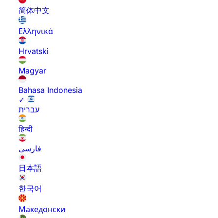
简体中文
Ελληνικά
Hrvatski
Magyar
Bahasa Indonesia
✓
עברית
हिन्दी
فارسی
日本語
한국어
Македонски