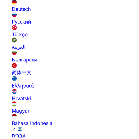
Deutsch
Русский
Türkçe
العربية
Български
简体中文
Ελληνικά
Hrvatski
Magyar
Bahasa Indonesia
✓
עברית