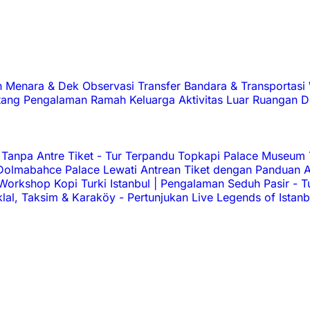
h
Menara & Dek Observasi
Transfer Bandara & Transportasi
tang
Pengalaman
Ramah Keluarga
Aktivitas Luar Ruangan
D
Tanpa Antre Tiket
-
Tur Terpandu Topkapi Palace Museum
olmabahce Palace Lewati Antrean Tiket dengan Panduan 
Workshop Kopi Turki Istanbul | Pengalaman Seduh Pasir
-
T
iklal, Taksim & Karaköy
-
Pertunjukan Live Legends of Istanb