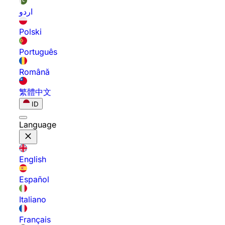
اردو
Polski
Português
Română
繁體中文
ID
Language
English
Español
Italiano
Français